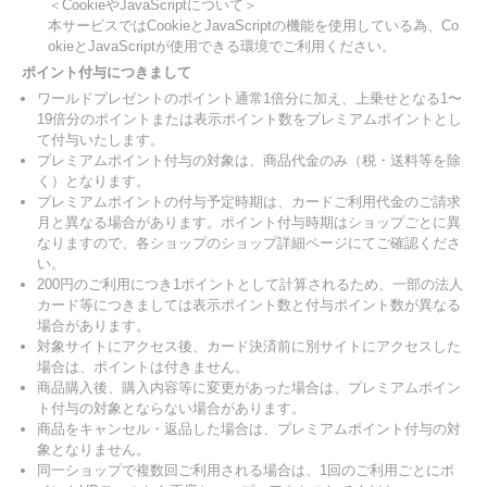
＜CookieやJavaScriptについて＞
本サービスではCookieとJavaScriptの機能を使用している為、Co
okieとJavaScriptが使用できる環境でご利用ください。
ポイント付与につきまして
ワールドプレゼントのポイント通常1倍分に加え、上乗せとなる1〜
19倍分のポイントまたは表示ポイント数をプレミアムポイントとし
て付与いたします。
プレミアムポイント付与の対象は、商品代金のみ（税・送料等を除
く）となります。
プレミアムポイントの付与予定時期は、カードご利用代金のご請求
月と異なる場合があります。ポイント付与時期はショップごとに異
なりますので、各ショップのショップ詳細ページにてご確認くださ
い。
200円のご利用につき1ポイントとして計算されるため、一部の法人
カード等につきましては表示ポイント数と付与ポイント数が異なる
場合があります。
対象サイトにアクセス後、カード決済前に別サイトにアクセスした
場合は、ポイントは付きません。
商品購入後、購入内容等に変更があった場合は、プレミアムポイン
ト付与の対象とならない場合があります。
商品をキャンセル・返品した場合は、プレミアムポイント付与の対
象となりません。
同一ショップで複数回ご利用される場合は、1回のご利用ごとにポ