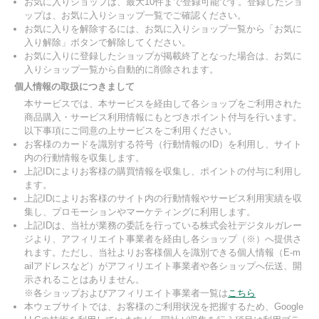
お気に入りショップは、最大10件まで登録可能です。登録したショ
ップは、お気に入りショップ一覧でご確認ください。
お気に入りを解除するには、お気に入りショップ一覧から「お気に
入り解除」ボタンで解除してください。
お気に入りに登録したショップが掲載終了となった場合は、お気に
入りショップ一覧から自動的に削除されます。
個人情報の取扱につきまして
本サービスでは、本サービスを経由して各ショップをご利用された
商品購入・サービス利用情報にもとづきポイント付与を行います。
以下事項にご同意の上サービスをご利用ください。
お客様のカードを識別する符号（行動情報のID）を利用し、サイト
内の行動情報を収集します。
上記IDによりお客様の購買情報を収集し、ポイントの付与に利用し
ます。
上記IDによりお客様のサイト内の行動情報やサービス利用実績を収
集し、プロモーションやマーケティングに利用します。
上記IDは、当社が業務の委託を行っている株式会社デジタルガレー
ジより、アフィリエイト事業者を経由し各ショップ（※）へ提供さ
れます。ただし、当社よりお客様個人を識別できる個人情報（E-m
ailアドレスなど）がアフィリエイト事業者や各ショップへ伝送、開
示されることはありません。
※各ショップおよびアフィリエイト事業者一覧は
こちら
本ウェブサイトでは、お客様のご利用状況を把握するため、Google