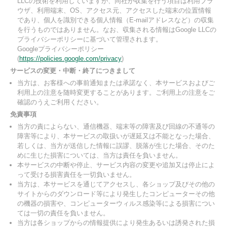
LLCの技術を利用していますが、同社が収集を行う項目は利用ブラ
ウザ、利用端末、OS、アクセス元、アクセスした端末の位置情報
であり、個人を識別できる個人情報（E-mailアドレスなど）の収集
を行うものではありません。なお、収集される情報はGoogle LLCの
プライバシーポリシーに基づいて管理されます。
Googleプライバシーポリシー
(
https://policies.google.com/privacy
)
サービスの変更・中断・終了につきまして
当方は、お客様への事前通知または承諾なく、本サービスおよびご
利用上の注意を随時変更することがあります。ご利用上の注意をご
確認のうえご利用ください。
免責事項
当方の責によらない、通信機器、端末等の障害及び回線の不通等の
障害等により、本サービスの取扱いが遅延又は不能となった場合、
若しくは、当方が送信した情報に誤謬、脱落が生じた場合、そのた
めに生じた損害については、当方は責任を負いません。
本サービスの中断や停止、サービス内容の変更や追加又は停止によ
って受ける損害責任を一切負いません。
当方は、本サービスを通じてアクセスし、各ショップ及びその他の
サイトからのダウンロード等により発生したコンピューターその他
の機器の損害や、コンピューターウィルス感染等による損害につい
ては一切の責任を負いません。
当方は各ショップからの情報提供により発生あるいは誘発された損