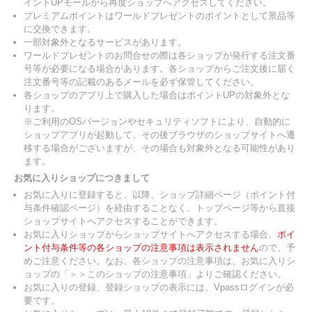
イントUPモールから再度ショップへアクセスしてください。
プレミアムポイントはワールドプレゼントのポイントとして景品等
に交換できます。
一部対象外となるサービスがあります。
ワールドプレゼントのお問合せの際は各ショップが発行する注文番
号等が必要になる場合があります。各ショップからご注文後に届く
注文番号等の記載のあるメールを必ず保管してください。
各ショップのアプリ上で購入した場合はポイントUPの対象外とな
ります。
※ご利用のOSバージョンやセキュリティソフトにより、自動的に
ショップアプリが起動して、その後ブラウザのショップサイトへ遷
移する場合がございますが、その場合も対象外となる可能性があり
ます。
お気に入りショップにつきまして
お気に入りに登録すると、以降、ショップ詳細ページ（ポイント付
与条件確認ページ）を経由することなく、トップページ等から直接
ショップサイトへアクセスすることができます。
お気に入りショップからショップサイトへアクセスする場合、
ポイ
ント付与条件等の各ショップの注意事項は表示されません
ので、予
めご注意ください。なお、各ショップの注意事項は、お気に入りシ
ョップの「＞＞このショップの注意事項」よりご確認ください。
お気に入りの登録、登録ショップの表示には、Vpassログインが必
要です。