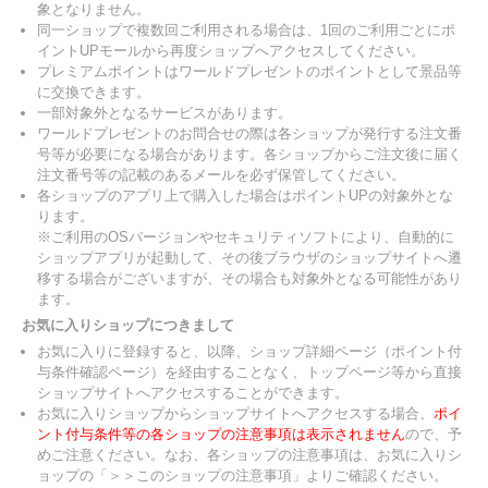
象となりません。
同一ショップで複数回ご利用される場合は、1回のご利用ごとにポ
イントUPモールから再度ショップへアクセスしてください。
プレミアムポイントはワールドプレゼントのポイントとして景品等
に交換できます。
一部対象外となるサービスがあります。
ワールドプレゼントのお問合せの際は各ショップが発行する注文番
号等が必要になる場合があります。各ショップからご注文後に届く
注文番号等の記載のあるメールを必ず保管してください。
各ショップのアプリ上で購入した場合はポイントUPの対象外とな
ります。
※ご利用のOSバージョンやセキュリティソフトにより、自動的に
ショップアプリが起動して、その後ブラウザのショップサイトへ遷
移する場合がございますが、その場合も対象外となる可能性があり
ます。
お気に入りショップにつきまして
お気に入りに登録すると、以降、ショップ詳細ページ（ポイント付
与条件確認ページ）を経由することなく、トップページ等から直接
ショップサイトへアクセスすることができます。
お気に入りショップからショップサイトへアクセスする場合、
ポイ
ント付与条件等の各ショップの注意事項は表示されません
ので、予
めご注意ください。なお、各ショップの注意事項は、お気に入りシ
ョップの「＞＞このショップの注意事項」よりご確認ください。