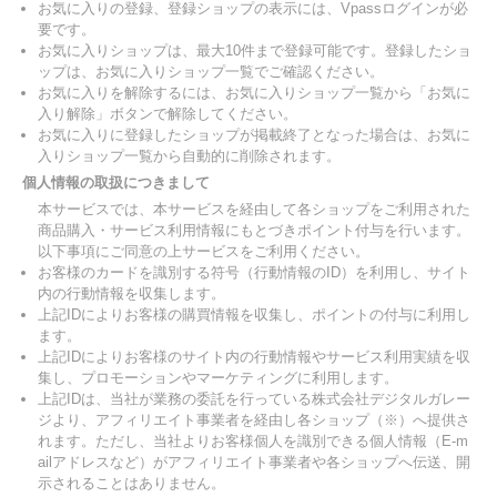
お気に入りの登録、登録ショップの表示には、Vpassログインが必
要です。
お気に入りショップは、最大10件まで登録可能です。登録したショ
ップは、お気に入りショップ一覧でご確認ください。
お気に入りを解除するには、お気に入りショップ一覧から「お気に
入り解除」ボタンで解除してください。
お気に入りに登録したショップが掲載終了となった場合は、お気に
入りショップ一覧から自動的に削除されます。
個人情報の取扱につきまして
本サービスでは、本サービスを経由して各ショップをご利用された
商品購入・サービス利用情報にもとづきポイント付与を行います。
以下事項にご同意の上サービスをご利用ください。
お客様のカードを識別する符号（行動情報のID）を利用し、サイト
内の行動情報を収集します。
上記IDによりお客様の購買情報を収集し、ポイントの付与に利用し
ます。
上記IDによりお客様のサイト内の行動情報やサービス利用実績を収
集し、プロモーションやマーケティングに利用します。
上記IDは、当社が業務の委託を行っている株式会社デジタルガレー
ジより、アフィリエイト事業者を経由し各ショップ（※）へ提供さ
れます。ただし、当社よりお客様個人を識別できる個人情報（E-m
ailアドレスなど）がアフィリエイト事業者や各ショップへ伝送、開
示されることはありません。