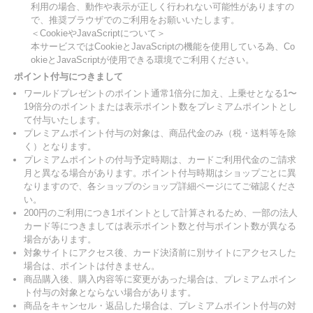
利用の場合、動作や表示が正しく行われない可能性がありますの
で、推奨ブラウザでのご利用をお願いいたします。
＜CookieやJavaScriptについて＞
本サービスではCookieとJavaScriptの機能を使用している為、Co
okieとJavaScriptが使用できる環境でご利用ください。
ポイント付与につきまして
ワールドプレゼントのポイント通常1倍分に加え、上乗せとなる1〜
19倍分のポイントまたは表示ポイント数をプレミアムポイントとし
て付与いたします。
プレミアムポイント付与の対象は、商品代金のみ（税・送料等を除
く）となります。
プレミアムポイントの付与予定時期は、カードご利用代金のご請求
月と異なる場合があります。ポイント付与時期はショップごとに異
なりますので、各ショップのショップ詳細ページにてご確認くださ
い。
200円のご利用につき1ポイントとして計算されるため、一部の法人
カード等につきましては表示ポイント数と付与ポイント数が異なる
場合があります。
対象サイトにアクセス後、カード決済前に別サイトにアクセスした
場合は、ポイントは付きません。
商品購入後、購入内容等に変更があった場合は、プレミアムポイン
ト付与の対象とならない場合があります。
商品をキャンセル・返品した場合は、プレミアムポイント付与の対