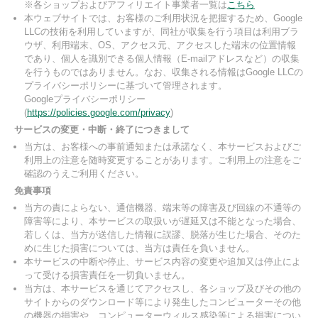
※各ショップおよびアフィリエイト事業者一覧は
こちら
本ウェブサイトでは、お客様のご利用状況を把握するため、Google
LLCの技術を利用していますが、同社が収集を行う項目は利用ブラ
ウザ、利用端末、OS、アクセス元、アクセスした端末の位置情報
であり、個人を識別できる個人情報（E-mailアドレスなど）の収集
を行うものではありません。なお、収集される情報はGoogle LLCの
プライバシーポリシーに基づいて管理されます。
Googleプライバシーポリシー
(
https://policies.google.com/privacy
)
サービスの変更・中断・終了につきまして
当方は、お客様への事前通知または承諾なく、本サービスおよびご
利用上の注意を随時変更することがあります。ご利用上の注意をご
確認のうえご利用ください。
免責事項
当方の責によらない、通信機器、端末等の障害及び回線の不通等の
障害等により、本サービスの取扱いが遅延又は不能となった場合、
若しくは、当方が送信した情報に誤謬、脱落が生じた場合、そのた
めに生じた損害については、当方は責任を負いません。
本サービスの中断や停止、サービス内容の変更や追加又は停止によ
って受ける損害責任を一切負いません。
当方は、本サービスを通じてアクセスし、各ショップ及びその他の
サイトからのダウンロード等により発生したコンピューターその他
の機器の損害や、コンピューターウィルス感染等による損害につい