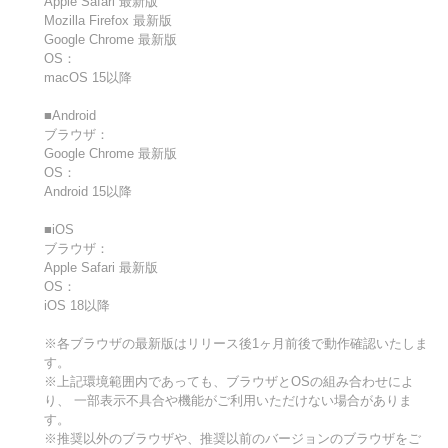
Apple Safari 最新版
Mozilla Firefox 最新版
Google Chrome 最新版
OS：
macOS 15以降
■Android
ブラウザ：
Google Chrome 最新版
OS：
Android 15以降
■iOS
ブラウザ：
Apple Safari 最新版
OS：
iOS 18以降
※各ブラウザの最新版はリリース後1ヶ月前後で動作確認いたしま
す。
※上記環境範囲内であっても、ブラウザとOSの組み合わせによ
り、 一部表示不具合や機能がご利用いただけない場合がありま
す。
※推奨以外のブラウザや、推奨以前のバージョンのブラウザをご