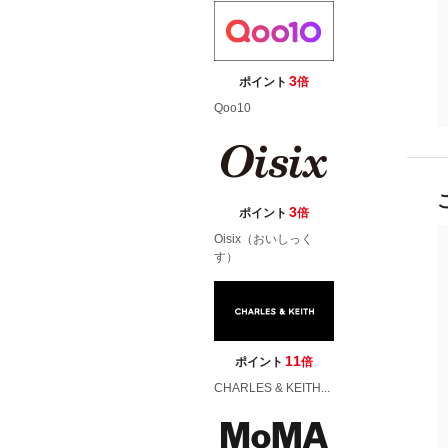
3
ポイント
倍
Qoo10
3
ポイント
倍
Oisix（おいしっく
す）
11
ポイント
倍
CHARLES & KEITH...