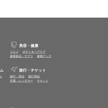
示不具合や機能がご利用いただけない場合があり
、動作や表示が正しく行われない可能性がありま
vaScriptが使用できる環境でご利用ください。
美容・健康
ポイントまたは表示ポイント数をプレミアムポイ
コスメ
ボディ＆ヘアケア
健康食品・サプリ
健康グッズ
ます。
場合があります。ポイント付与時期はショップご
ム
旅行・チケット
につきましては表示ポイント数と付与ポイント数
ム
旅行・宿泊
旅行用品
イントは付きません。
交通・レンタカー
チケット
象とならない場合があります。
せん。
ールから再度ショップへアクセスしてください。
ます。
になる場合があります。各ショップからご注文後