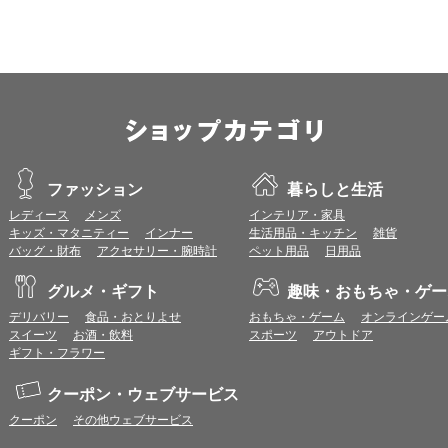
※各ブラウザの最新版はリリース後1ヶ月前後で動作確認いたします。
※上記環境範囲内であっても、ブラウザとOSの組み合わせにより、 一部表
ます。
※推奨以外のブラウザや、推奨以前のバージョンのブラウザをご利用の場合
すので、推奨ブラウザでのご利用をお願いいたします。
＜CookieやJavaScriptについて＞
本サービスではCookieとJavaScriptの機能を使用している為、CookieとJa
ポイント付与につきまして
ファッション
暮らしと生活
ワールドプレゼントのポイント通常1倍分に加え、上乗せとなる1〜19倍分の
レディース
メンズ
インテリア・家具
ントとして付与いたします。
キッズ・マタニティー
インナー
生活用品・キッチン
雑貨
プレミアムポイント付与の対象は、商品代金のみ（税・送料等を除く）となり
バッグ・財布
アクセサリー・腕時計
ペット用品
日用品
プレミアムポイントの付与予定時期は、カードご利用代金のご請求月と異なる
とに異なりますので、各ショップのショップ詳細ページにてご確認ください。
グルメ・ギフト
趣味・おもちゃ・ゲー
200円のご利用につき1ポイントとして計算されるため、一部の法人カード等
が異なる場合があります。
デリバリー
食品・おとりよせ
おもちゃ・ゲーム
オンラインゲー
対象サイトにアクセス後、カード決済前に別サイトにアクセスした場合は、ポ
スイーツ
お酒・飲料
スポーツ
アウトドア
商品購入後、購入内容等に変更があった場合は、プレミアムポイント付与の対
ギフト・フラワー
商品をキャンセル・返品した場合は、プレミアムポイント付与の対象となりま
同一ショップで複数回ご利用される場合は、1回のご利用ごとにポイントUPモ
クーポン・ウェブサービス
プレミアムポイントはワールドプレゼントのポイントとして景品等に交換でき
クーポン
その他ウェブサービス
一部対象外となるサービスがあります。
ワールドプレゼントのお問合せの際は各ショップが発行する注文番号等が必要