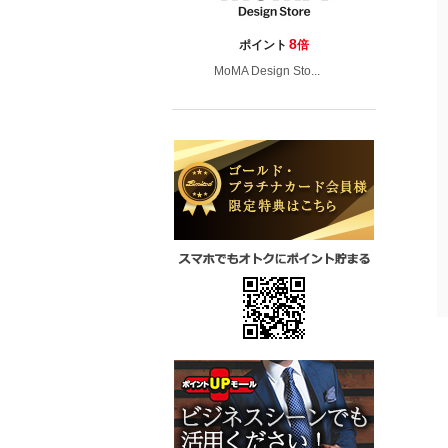
8
ポイント
倍
MoMA Design Sto...