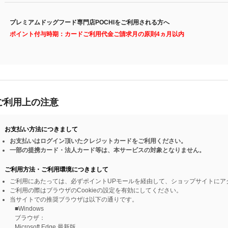
プレミアムドッグフード専門店POCHIをご利用される方へ
ポイント付与時期：カードご利用代金ご請求月の原則4ヵ月以内
ご利用上の注意
お支払い方法につきまして
お支払いはログイン頂いたクレジットカードをご利用ください。
一部の提携カード・法人カード等は、本サービスの対象となりません。
ご利用方法・ご利用環境につきまして
ご利用にあたっては、必ずポイントUPモールを経由して、ショップサイトにア
ご利用の際はブラウザのCookieの設定を有効にしてください。
当サイトでの推奨ブラウザは以下の通りです。
■Windows
ブラウザ：
Microsoft Edge 最新版