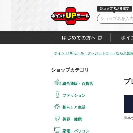
ポイントUPモール：クレジットカードなら京葉銀V
ショップカテゴリ
プ
総合通販・百貨店
ファッション
暮らしと生活
※本
美容・健康
家電・パソコン