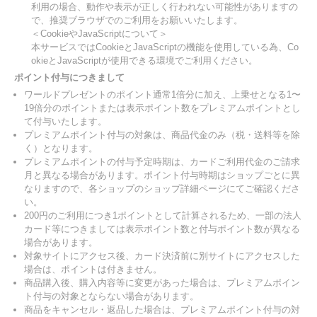
利用の場合、動作や表示が正しく行われない可能性がありますの
で、推奨ブラウザでのご利用をお願いいたします。
＜CookieやJavaScriptについて＞
本サービスではCookieとJavaScriptの機能を使用している為、Co
okieとJavaScriptが使用できる環境でご利用ください。
ポイント付与につきまして
ワールドプレゼントのポイント通常1倍分に加え、上乗せとなる1〜
19倍分のポイントまたは表示ポイント数をプレミアムポイントとし
て付与いたします。
プレミアムポイント付与の対象は、商品代金のみ（税・送料等を除
く）となります。
プレミアムポイントの付与予定時期は、カードご利用代金のご請求
月と異なる場合があります。ポイント付与時期はショップごとに異
なりますので、各ショップのショップ詳細ページにてご確認くださ
い。
200円のご利用につき1ポイントとして計算されるため、一部の法人
カード等につきましては表示ポイント数と付与ポイント数が異なる
場合があります。
対象サイトにアクセス後、カード決済前に別サイトにアクセスした
場合は、ポイントは付きません。
商品購入後、購入内容等に変更があった場合は、プレミアムポイン
ト付与の対象とならない場合があります。
商品をキャンセル・返品した場合は、プレミアムポイント付与の対