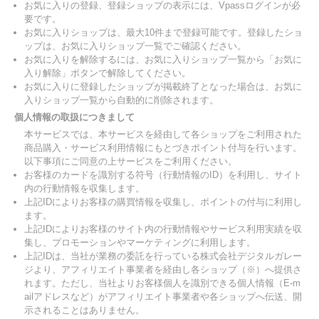
お気に入りの登録、登録ショップの表示には、Vpassログインが必
要です。
お気に入りショップは、最大10件まで登録可能です。登録したショ
ップは、お気に入りショップ一覧でご確認ください。
お気に入りを解除するには、お気に入りショップ一覧から「お気に
入り解除」ボタンで解除してください。
お気に入りに登録したショップが掲載終了となった場合は、お気に
入りショップ一覧から自動的に削除されます。
個人情報の取扱につきまして
本サービスでは、本サービスを経由して各ショップをご利用された
商品購入・サービス利用情報にもとづきポイント付与を行います。
以下事項にご同意の上サービスをご利用ください。
お客様のカードを識別する符号（行動情報のID）を利用し、サイト
内の行動情報を収集します。
上記IDによりお客様の購買情報を収集し、ポイントの付与に利用し
ます。
上記IDによりお客様のサイト内の行動情報やサービス利用実績を収
集し、プロモーションやマーケティングに利用します。
上記IDは、当社が業務の委託を行っている株式会社デジタルガレー
ジより、アフィリエイト事業者を経由し各ショップ（※）へ提供さ
れます。ただし、当社よりお客様個人を識別できる個人情報（E-m
ailアドレスなど）がアフィリエイト事業者や各ショップへ伝送、開
示されることはありません。