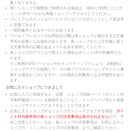
象となりません。
同一ショップで複数回ご利用される場合は、1回のご利用ごとにポ
イントUPモールから再度ショップへアクセスしてください。
プレミアムポイントはワールドプレゼントのポイントとして景品等
に交換できます。
一部対象外となるサービスがあります。
ワールドプレゼントのお問合せの際は各ショップが発行する注文番
号等が必要になる場合があります。各ショップからご注文後に届く
注文番号等の記載のあるメールを必ず保管してください。
各ショップのアプリ上で購入した場合はポイントUPの対象外とな
ります。
※ご利用のOSバージョンやセキュリティソフトにより、自動的に
ショップアプリが起動して、その後ブラウザのショップサイトへ遷
移する場合がございますが、その場合も対象外となる可能性があり
ます。
お気に入りショップにつきまして
お気に入りに登録すると、以降、ショップ詳細ページ（ポイント付
与条件確認ページ）を経由することなく、トップページ等から直接
ショップサイトへアクセスすることができます。
お気に入りショップからショップサイトへアクセスする場合、
ポイ
ント付与条件等の各ショップの注意事項は表示されません
ので、予
めご注意ください。なお、各ショップの注意事項は、お気に入りシ
ョップの「＞＞このショップの注意事項」よりご確認ください。