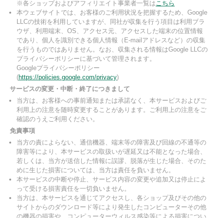
※各ショップおよびアフィリエイト事業者一覧は
こちら
本ウェブサイトでは、お客様のご利用状況を把握するため、Google
LLCの技術を利用していますが、同社が収集を行う項目は利用ブラ
ウザ、利用端末、OS、アクセス元、アクセスした端末の位置情報
であり、個人を識別できる個人情報（E-mailアドレスなど）の収集
を行うものではありません。なお、収集される情報はGoogle LLCの
プライバシーポリシーに基づいて管理されます。
Googleプライバシーポリシー
(
https://policies.google.com/privacy
)
サービスの変更・中断・終了につきまして
当方は、お客様への事前通知または承諾なく、本サービスおよびご
利用上の注意を随時変更することがあります。ご利用上の注意をご
確認のうえご利用ください。
免責事項
当方の責によらない、通信機器、端末等の障害及び回線の不通等の
障害等により、本サービスの取扱いが遅延又は不能となった場合、
若しくは、当方が送信した情報に誤謬、脱落が生じた場合、そのた
めに生じた損害については、当方は責任を負いません。
本サービスの中断や停止、サービス内容の変更や追加又は停止によ
って受ける損害責任を一切負いません。
当方は、本サービスを通じてアクセスし、各ショップ及びその他の
サイトからのダウンロード等により発生したコンピューターその他
の機器の損害や、コンピューターウィルス感染等による損害につい