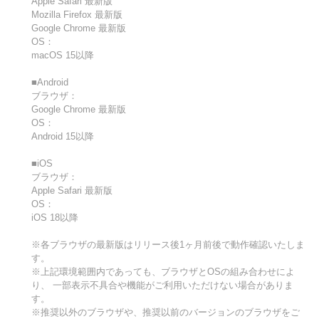
Apple Safari 最新版
Mozilla Firefox 最新版
Google Chrome 最新版
OS：
macOS 15以降
■Android
ブラウザ：
Google Chrome 最新版
OS：
Android 15以降
■iOS
ブラウザ：
Apple Safari 最新版
OS：
iOS 18以降
※各ブラウザの最新版はリリース後1ヶ月前後で動作確認いたしま
す。
※上記環境範囲内であっても、ブラウザとOSの組み合わせによ
り、 一部表示不具合や機能がご利用いただけない場合がありま
す。
※推奨以外のブラウザや、推奨以前のバージョンのブラウザをご