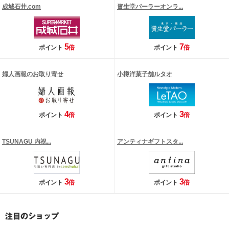
成城石井.com
資生堂パーラーオンラ...
5
7
ポイント
倍
ポイント
倍
婦人画報のお取り寄せ
小樽洋菓子舗ルタオ
4
3
ポイント
倍
ポイント
倍
TSUNAGU 内祝...
アンティナギフトスタ...
3
3
ポイント
倍
ポイント
倍