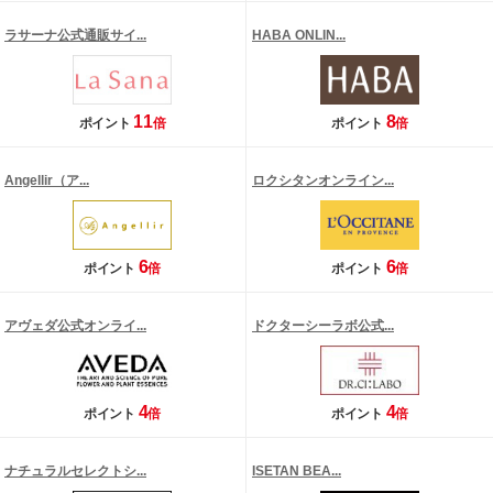
ラサーナ公式通販サイ...
HABA ONLIN...
11
8
ポイント
倍
ポイント
倍
Angellir（ア...
ロクシタンオンライン...
6
6
ポイント
倍
ポイント
倍
アヴェダ公式オンライ...
ドクターシーラボ公式...
4
4
ポイント
倍
ポイント
倍
ナチュラルセレクトシ...
ISETAN BEA...