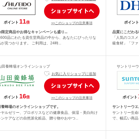
11
ポイント
倍
ポイント
>>このショップの注意事項
b限定商品やお得なキャンペーンも盛り...
品質にこだわるD
2,600品にわたる資生堂商品の中から、あなたにぴったりな
「人気のコスメ
が見つかります。 ご利用は、24時...
級食材」「ファ
山田養蜂場オンラインショップ
サントリーウ
お気に入りショップに追加
16
ポイント
倍
ポイント
>>このショップの注意事項
田養蜂場のオンラインショップです。
サントリーウエ
ーヤルゼリー、プロポリスなどの健康食品、保湿・美白向け
サントリー生命
キンケアなどの自然派化粧品、贈り物やおやつ...
で、幅広い商品を