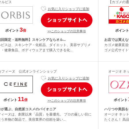
オルビス
【カゴメの通
お気に入りショップに追加
3
ポイント
倍
ポイント
>>このショップの注意事項
初回限定・送料無料】スキンケアならオル...
お店では買えな
ルビスは、スキンケア・化粧品、ダイエット、美容サプリメ
カゴメ健康直送
ト・健康食品、ボディウェアまで購入できる化...
ゴメ公式サイト
セフィーヌ 公式オンラインショップ
オージオ ネ
お気に入りショップに追加
11
ポイント
倍
ポイント
>>このショップの注意事項
ロが選ぶ、自然派コスメのパイオニア
ハリつや美肌を
フィーヌは、創業以来「品質」を最優先。 プロの厳しい目に
オージオ ネッ
なう本物の製品で、美容業界の信頼を築い...
たくさん！ 高品