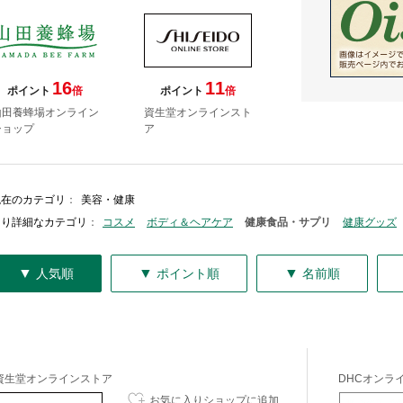
16
11
ポイント
倍
ポイント
倍
山田養蜂場オンライン
資生堂オンラインスト
ショップ
ア
現在のカテゴリ
：
美容・健康
より詳細なカテゴリ
：
コスメ
ボディ＆ヘアケア
健康食品・サプリ
健康グッズ
▼
▼
▼
人気順
ポイント順
名前順
資生堂オンラインストア
DHCオンラ
お気に入りショップに追加