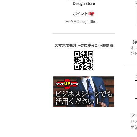
8
ポイント
倍
MoMA Design Sto...
【
オ
ン
プ
セ
か