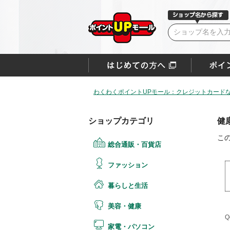
わくわくポイントUPモール：クレジットカード
ショップカテゴリ
健
こ
総合通販・百貨店
ファッション
暮らしと生活
美容・健康
Q
家電・パソコン