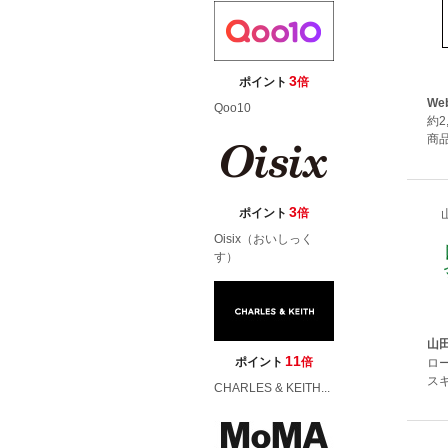
3
ポイント
倍
We
Qoo10
約
商品
3
ポイント
倍
Oisix（おいしっく
す）
山
11
ポイント
倍
ロ
ス
CHARLES & KEITH...