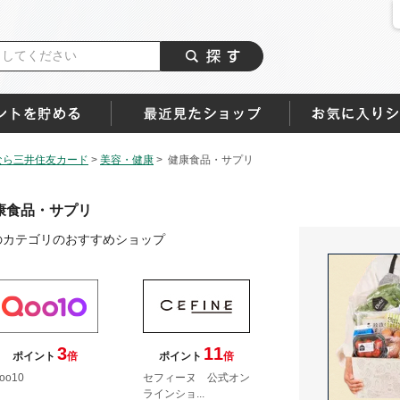
なら三井住友カード
>
美容・健康
>
健康食品・サプリ
康食品・サプリ
のカテゴリのおすすめショップ
3
11
ポイント
倍
ポイント
倍
oo10
セフィーヌ 公式オン
ラインショ...