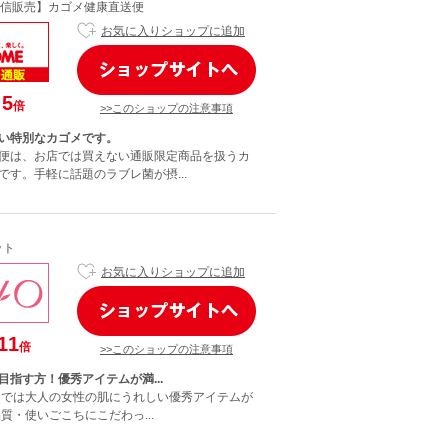
信販売】カゴメ健康直送便
お気に入りショップに追加
5
倍
>>このショップの注意事項
い特別なカゴメです。
便は、お店では買えない通販限定商品を扱うカ
です。手軽に話題のラブレ菌が摂...
ット
お気に入りショップに追加
11
倍
>>このショップの注意事項
目指す方！優秀アイテムが満...
トでは大人の女性の肌にうれしい優秀アイテムが
質・使いごこちにこだわっ...