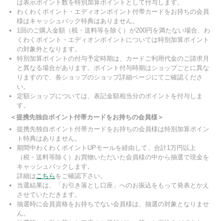
は表示ポイント数を特別加算ポイントとして付与します。
わくわくポイント・エディオンポイント付帯カードをお持ちの会員
様はキャッシュバック特典はありません。
1回のご購入金額（税・送料等を除く）が200円を満たない場合、わ
くわくポイント・エディオンポイントについては特別加算ポイント
の対象外となります。
特別加算ポイントの付与予定時期は、カードご利用代金のご請求月
と異なる場合があります。ポイント付与時期はショップごとに異な
りますので、各ショップのショップ詳細ページにてご確認くださ
い。
定額ショップについては、表記金額相当分のポイントを付与しま
す。
＜提携先独自ポイント付帯カードをお持ちの会員様＞
提携先独自ポイント付帯カードをお持ちの会員様は特別加算ポイン
ト特典はありません。
期間中わくわくポイントUPモールを経由して、合計1万円以上
（税・送料等除く）お買物いただいた会員様の中から抽選で現金を
キャッシュバックします。
詳細は
こちら
をご確認下さい。
当選結果は、「お引き落とし口座」へのお振込をもって発表とかえ
させていただきます。
抽選時に会員資格をお持ちでない会員様は、抽選の対象となりませ
ん。