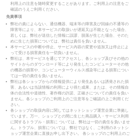
利用上の注意を随時変更することがあります。ご利用上の注意をご
確認のうえご利用ください。
免責事項
弊社の責によらない、通信機器、端末等の障害及び回線の不通等の
障害等により、本サービスの取扱いが遅延又は不能となった場合、
若しくは、弊社が送信した情報に誤謬、脱落が生じた場合、そのた
めに生じた損害については、弊社は責任を負いません。
本サービスの中断や停止、サービス内容の変更や追加又は停止によ
って受ける損害責任を一切負いません。
弊社は、本サービスを通じてアクセスし、各ショップ及びその他の
サイトからのダウンロード等により発生したコンピューターその他
の機器の損害や、コンピューターウィルス感染等による損害につい
ては一切の責任を負いません。
弊社は各ショップからの情報提供により発生あるいは誘発された損
害、あるいは当該情報の利用により得た成果、または、その情報自
体の合法性や道徳性、著作権の許諾、正確さについての責任を負い
ません。各ショップのご利用上のご注意等をご確認の上ご利用くだ
さい。
各ショップの取扱内容に関してはネットショップ運営企業に準拠し
ています。万一、ショップとの間に生じた商品購入・サービス利用
に関するトラブル・損害に ついては、弊社は一切の責任を負いませ
ん。トラブル、損害については、弊社ではなく、ご利用のネットシ
ョップ運営企業に直接お申し出下さい。 各ショップのご利用上のご