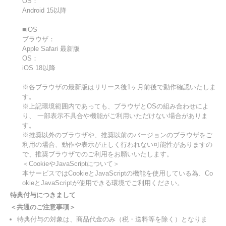
OS：
Android 15以降
■iOS
ブラウザ：
Apple Safari 最新版
OS：
iOS 18以降
※各ブラウザの最新版はリリース後1ヶ月前後で動作確認いたしま
す。
※上記環境範囲内であっても、ブラウザとOSの組み合わせによ
り、 一部表示不具合や機能がご利用いただけない場合がありま
す。
※推奨以外のブラウザや、推奨以前のバージョンのブラウザをご
利用の場合、動作や表示が正しく行われない可能性がありますの
で、推奨ブラウザでのご利用をお願いいたします。
＜CookieやJavaScriptについて＞
本サービスではCookieとJavaScriptの機能を使用している為、Co
okieとJavaScriptが使用できる環境でご利用ください。
特典付与につきまして
＜共通のご注意事項＞
特典付与の対象は、商品代金のみ（税・送料等を除く）となりま