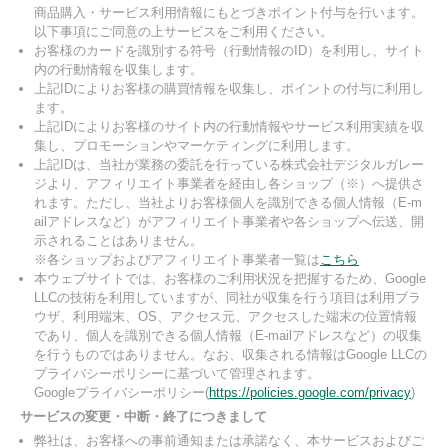
商品購入・サービス利用情報にもとづきポイント付与を行います。
以下事項にご同意の上サービスをご利用ください。
お客様のカードを識別する符号（行動情報のID）を利用し、サイト
内の行動情報を収集します。
上記IDによりお客様の購買情報を収集し、ポイントの付与に利用し
ます。
上記IDによりお客様のサイト内の行動情報やサービス利用実績を収
集し、プロモーションやマーケティングに利用します。
上記IDは、当社が業務の委託を行っている株式会社デジタルガレー
ジより、アフィリエイト事業者を経由し各ショップ（※）へ提供さ
れます。ただし、当社よりお客様個人を識別できる個人情報（E-m
ailアドレスなど）がアフィリエイト事業者や各ショップへ伝送、開
示されることはありません。
※各ショップおよびアフィリエイト事業者一覧は
こちら
本ウェブサイトでは、お客様のご利用状況を把握するため、Google
LLCの技術を利用していますが、同社が収集を行う項目は利用ブラ
ウザ、利用端末、OS、アクセス元、アクセスした端末の位置情報
であり、個人を識別できる個人情報（E-mailアドレスなど）の収集
を行うものではありません。なお、収集される情報はGoogle LLCの
プライバシーポリシーに基づいて管理されます。
Googleプライバシーポリシー(
https://policies.google.com/privacy
)
サービスの変更・中断・終了につきまして
弊社は、お客様への事前通知または承諾なく、本サービスおよびご