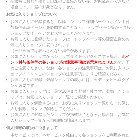
抽選時にお引き落とし口座のご登録がない等、お振込みができない
場合には、抽選の対象となりません。
お気に入りショップについて
お気に入りに登録すると、以降、ショップ詳細ページ（ポイント付
与条件確認ページ）を経由することなく、 トップページ等から直接
ショップサイトへアクセスすることができます。
お気に入りに登録したショップは、トップページ等の画面左側のお
気に入りショップに表示されます。
（一部画面では表示されない場合があります。）
お気に入りショップからショップサイトへアクセスする場合、
ポイ
ント付与条件等の各ショップの注意事項は表示されません
ので、予
めご注意ください。なお、各ショップの注意事項は、お気に入りシ
ョップの「＞＞このショップの注意事項」よりご確認ください。
お気に入りの登録、登録ショップの表示には、セディナビへログイ
ンが必要です。
お気に入りショップは、最大20件まで登録可能です。登録したショ
ップは、お気に入りショップ一覧でご確認ください。
お気に入りを解除するには、お気に入りショップ一覧から「お気に
入り解除」ボタンで解除してください。
お気に入りに登録したショップが掲載終了となった場合は、お気に
入りショップ一覧から自動的に削除されます。
個人情報の取扱につきまして
本サービスでは、本サービスを経由して各ショップをご利用された