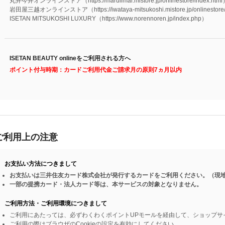
丸井今井オンラインストア（https://maruiimai.mistore.jp/onlinestore/index.htm
岩田屋三越オンラインストア（https://iwataya-mitsukoshi.mistore.jp/onlinestore/
ISETAN MITSUKOSHI LUXURY（https://www.norennoren.jp/index.php）
ISETAN BEAUTY onlineをご利用される方へ
ポイント付与時期：カードご利用代金ご請求月の原則7ヵ月以内
ご利用上の注意
お支払い方法につきまして
お支払いは三井住友カード株式会社が発行するカードをご利用ください。（現
一部の提携カード・法人カード等は、本サービスの対象となりません。
ご利用方法・ご利用環境につきまして
ご利用にあたっては、必ずわくわくポイントUPモールを経由して、ショップサ
ご利用の際はブラウザのCookieの設定を有効にしてください。