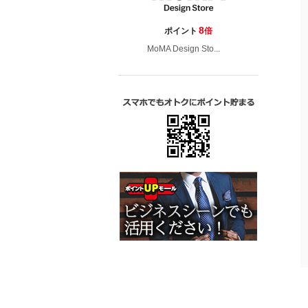
8
ポイント
倍
MoMA Design Sto...