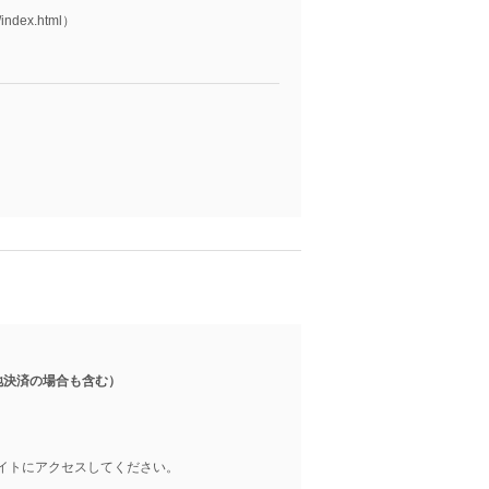
l）
index.html）
地決済の場合も含む）
イトにアクセスしてください。