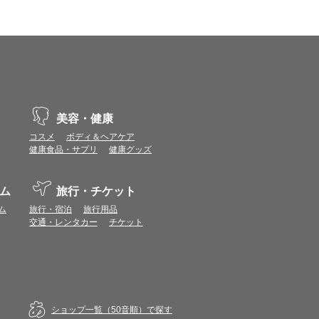
示不具合や機能がご利用いただけない場合があり
、動作や表示が正しく行われない可能性がありま
美容・健康
コスメ
ボディ＆ヘアケア
健康食品・サプリ
健康グッズ
vaScriptが使用できる環境でご利用ください。
ム
旅行・チケット
ム
旅行・宿泊
旅行用品
交通・レンタカー
チケット
典付与対象にはなりません。
合があります。
トUPモールから再度ショップへアクセスしてく
。各ショップからご注文後に届く注文番号等の記
ショップ一覧（50音順）で探す