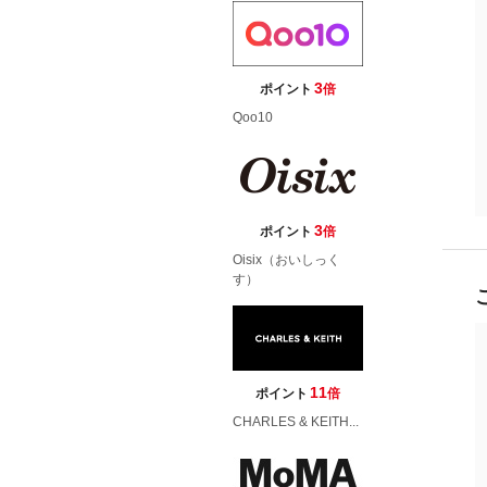
3
ポイント
倍
Qoo10
3
ポイント
倍
Oisix（おいしっく
す）
11
ポイント
倍
CHARLES & KEITH...