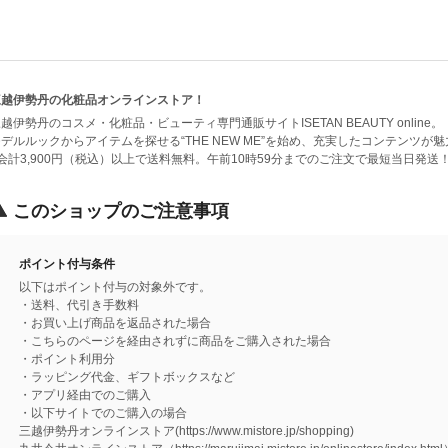
三越伊勢丹の化粧品オンラインストア！
越伊勢丹のコスメ・化粧品・ビューティ専門通販サイトISETAN BEAUTY online。
デルルックからアイテムを探せる“THE NEW ME”を始め、充実したコンテンツが魅
会計3,900円（税込）以上で送料無料。午前10時59分までのご注文で最短当日発送
このショップのご注意事項
ポイント付与条件
以下はポイント付与の対象外です。
・送料、代引き手数料
・お買い上げ商品を返品された場合
・こちらのページを経由されずに商品をご購入された場合
・ポイント利用分
・ラッピング代金、ギフトボックスなど
・アプリ経由でのご購入
・以下サイトでのご購入の場合
三越伊勢丹オンラインストア(https://www.mistore.jp/shopping)