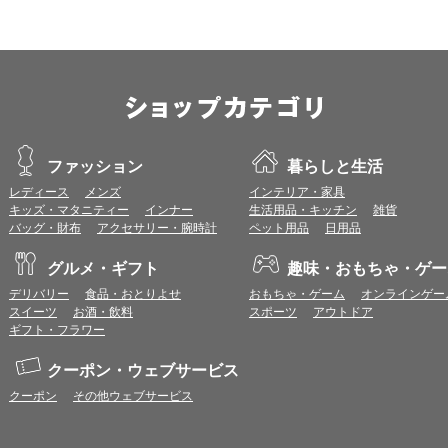
Apple Safari 最新版
OS：
iOS 18以降
※各ブラウザの最新版はリリース後1ヶ月前後で動作確認いたします。
※上記環境範囲内であっても、ブラウザとOSの組み合わせにより、 一部表
ます。
※推奨以外のブラウザや、推奨以前のバージョンのブラウザをご利用の場合
すので、推奨ブラウザでのご利用をお願いいたします。
ファッション
暮らしと生活
レディース
メンズ
インテリア・家具
＜CookieやJavaScriptについて＞
キッズ・マタニティー
インナー
生活用品・キッチン
雑貨
本サービスではCookieとJavaScriptの機能を使用している為、CookieとJa
バッグ・財布
アクセサリー・腕時計
ペット用品
日用品
特典付与につきまして
グルメ・ギフト
趣味・おもちゃ・ゲー
＜共通のご注意事項＞
デリバリー
食品・おとりよせ
おもちゃ・ゲーム
オンラインゲー
特典付与の対象は、商品代金のみ（税・送料等を除く）となります。
スイーツ
お酒・飲料
スポーツ
アウトドア
対象サイトにアクセス後、カード決済前に別サイトにアクセスした場合は、特
ギフト・フラワー
商品購入後、購入内容等に変更があった場合は、特典付与の対象とならない場
商品をキャンセル・返品した場合は、特典付与の対象となりません。
同一ショップで複数回ご利用される場合は、1回のご利用ごとにわくわくポイン
クーポン・ウェブサービス
ださい。
クーポン
その他ウェブサービス
一部対象外となるサービスがあります。
お問合せの際は各ショップが発行する注文番号等が必要になる場合があります
載のあるメールを必ず保管してください。