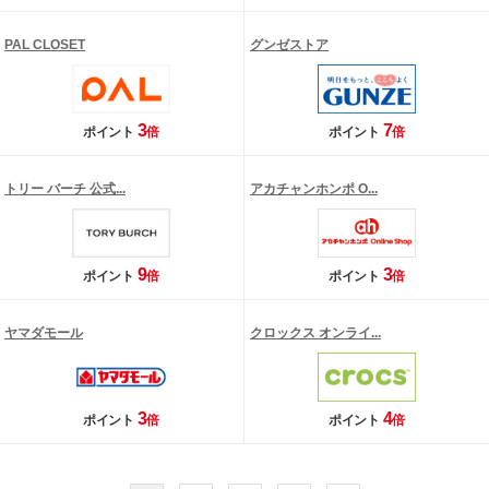
PAL CLOSET
グンゼストア
3
7
ポイント
倍
ポイント
倍
トリー バーチ 公式...
アカチャンホンポ O...
9
3
ポイント
倍
ポイント
倍
ヤマダモール
クロックス オンライ...
3
4
ポイント
倍
ポイント
倍