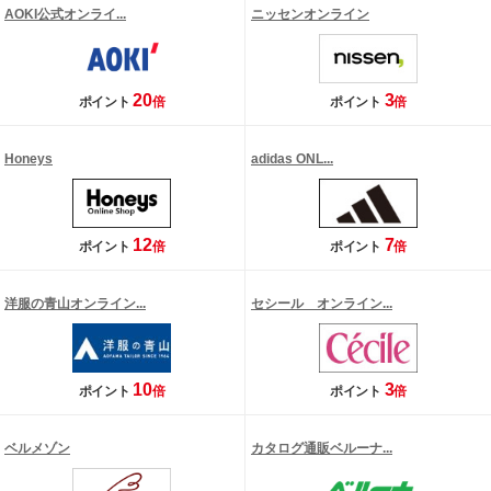
AOKI公式オンライ...
ニッセンオンライン
20
3
ポイント
倍
ポイント
倍
Honeys
adidas ONL...
12
7
ポイント
倍
ポイント
倍
洋服の青山オンライン...
セシール オンライン...
10
3
ポイント
倍
ポイント
倍
ベルメゾン
カタログ通販ベルーナ...