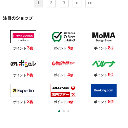
1
2
3
>
>>
3
5
8
ポイント
倍
ポイント
倍
ポイント
倍
5
4
9
ポイント
倍
ポイント
倍
ポイント
倍
3
5
8
ポイント
倍
ポイント
倍
ポイント
倍