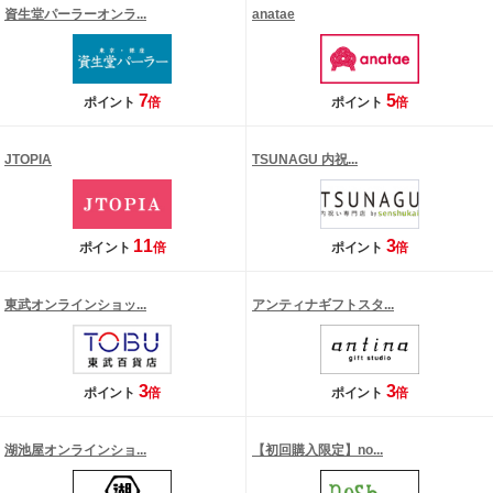
資生堂パーラーオンラ...
anatae
7
5
ポイント
倍
ポイント
倍
JTOPIA
TSUNAGU 内祝...
11
3
ポイント
倍
ポイント
倍
東武オンラインショッ...
アンティナギフトスタ...
3
3
ポイント
倍
ポイント
倍
湖池屋オンラインショ...
【初回購入限定】no...