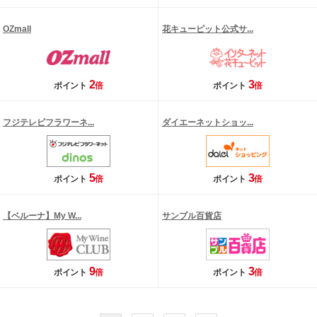
OZmall
花キューピット公式サ...
2
3
ポイント
倍
ポイント
倍
フジテレビフラワーネ...
ダイエーネットショッ...
5
3
ポイント
倍
ポイント
倍
【ベルーナ】My W...
サンプル百貨店
9
3
ポイント
倍
ポイント
倍