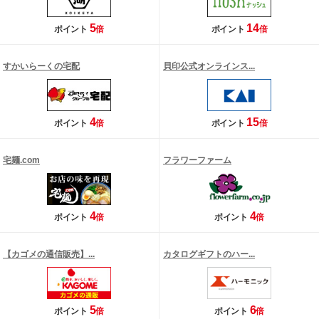
5
14
ポイント
倍
ポイント
倍
すかいらーくの宅配
貝印公式オンラインス...
4
15
ポイント
倍
ポイント
倍
宅麺.com
フラワーファーム
4
4
ポイント
倍
ポイント
倍
【カゴメの通信販売】...
カタログギフトのハー...
5
6
ポイント
倍
ポイント
倍