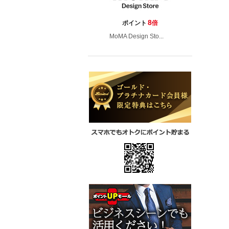
8
ポイント
倍
MoMA Design Sto...