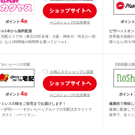
4
ポイント
倍
ポイント
>>このショップの注意事項
ール1本から無料配達
ピザハットオン
社宅配エリア内（東京23区全域・大阪・神奈川・埼玉の一部
世界最大規模の
）なら1時間毎の時間帯を選べてビール1...
帰りなら30％O
すかいらーくの宅配
【初回購入限定
お気に入りショップに追加
4
ポイント
倍
ポイント
>>このショップの注意事項
ァミレスの味をご自宅までお届けします！
健康的で美味し
ｰｰｰｰ[PR]ｰｰｰｰｰｰ すかいらーくグループの宅配注文サイトで
健康に配慮して設
 ガスト・バーミヤン...
基準で、全メニュ