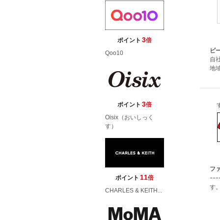
3
ポイント
倍
ビ
Qoo10
自
地域
3
ポイント
倍
Oisix（おいしっく
す）
フ
11
ポイント
倍
ｰｰ
す。
CHARLES & KEITH...