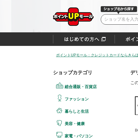
ポイントUPモール：クレジットカードならきらぼ
ショップカテゴリ
デ
こ
総合通販・百貨店
ファッション
暮らしと生活
美容・健康
B
家電・パソコン