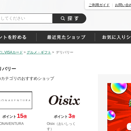
ご利用ガイド
お問い合
しVISAカード
>
グルメ・ギフト
>
デリバリー
リバリー
のカテゴリのおすすめショップ
15
3
ポイント
倍
ポイント
倍
ONAVENTURA
Oisix（おいしっく
す）