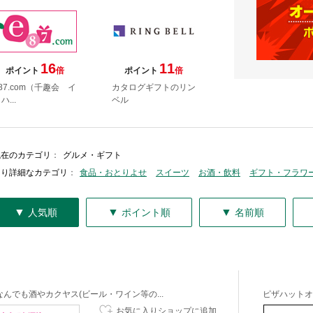
16
11
ポイント
倍
ポイント
倍
87.com（千趣会 イ
カタログギフトのリン
ハ...
ベル
現在のカテゴリ
：
グルメ・ギフト
より詳細なカテゴリ
：
食品・おとりよせ
スイーツ
お酒・飲料
ギフト・フラワ
▼
▼
▼
人気順
ポイント順
名前順
なんでも酒やカクヤス(ビール・ワイン等の...
ピザハットオ
お気に入りショップに追加