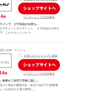
4
倍
>>このショップの注意事項
ラインで、ピザ全品がお持ち...
ピザチェーンのピザハット。 ピザ全品がお持ち
FF、しかもモッツァレラ...
】nosh - ナッシュ
お気に入りショップに追加
14
倍
>>このショップの注意事項
い食事がご自宅で手軽に楽し...
けた独自の糖質30g・塩分2.5g以下の栄養価
ーを自社の工場で調理し...