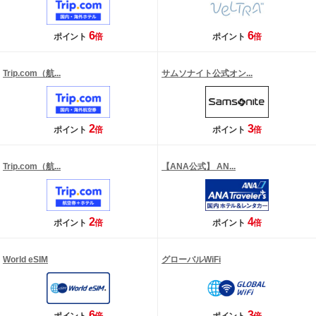
6
6
ポイント
倍
ポイント
倍
Trip.com（航...
サムソナイト公式オン...
2
3
ポイント
倍
ポイント
倍
Trip.com（航...
【ANA公式】 AN...
2
4
ポイント
倍
ポイント
倍
World eSIM
グローバルWiFi
6
3