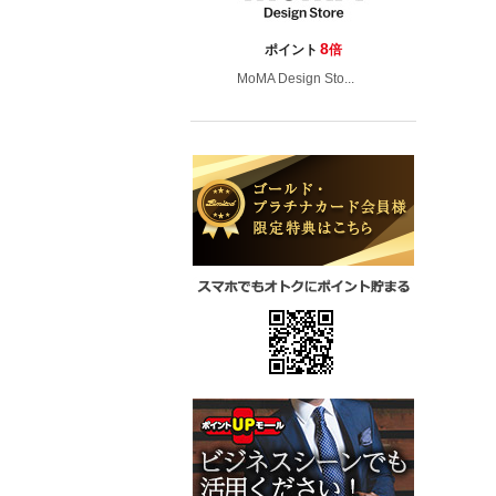
8
ポイント
倍
MoMA Design Sto...