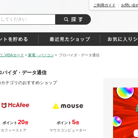
ご利用ガイド
お問い合
しVISAカード
>
家電・パソコン
>
プロバイダ・データ通信
ロバイダ・データ通信
のカテゴリのおすすめショップ
20
5
ポイント
倍
ポイント
倍
マカフィーストア
マウスコンピューター