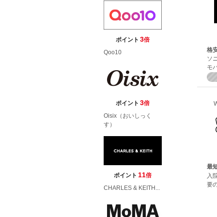
3
ポイント
倍
格安
Qoo10
ソ
モバ
3
ポイント
倍
Oisix（おいしっく
す）
最短
11
ポイント
倍
入
要の
CHARLES & KEITH...