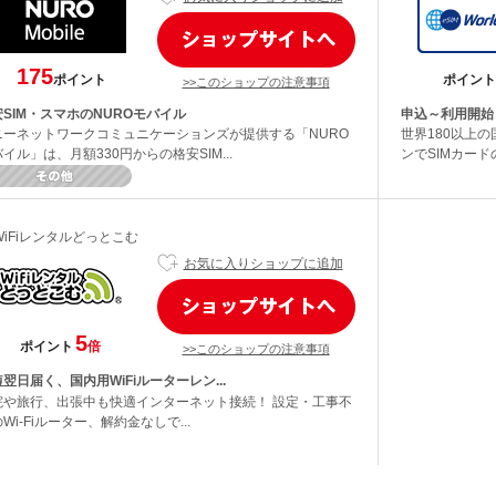
175
ポイント
ポイント
>>このショップの注意事項
SIM・スマホのNUROモバイル
申込～利用開始
ニーネットワークコミュニケーションズが提供する「NURO
世界180以上
イル」は、月額330円からの格安SIM...
ンでSIMカード
WiFiレンタルどっとこむ
お気に入りショップに追加
5
ポイント
倍
>>このショップの注意事項
翌日届く、国内用WiFiルーターレン...
院や旅行、出張中も快適インターネット接続！ 設定・工事不
Wi-Fiルーター、解約金なしで...