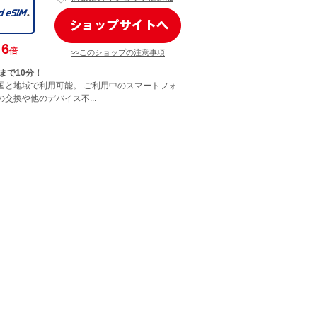
6
倍
>>このショップの注意事項
まで10分！
の国と地域で利用可能。 ご利用中のスマートフォ
の交換や他のデバイス不...