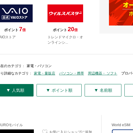
7
20
ポイント
倍
ポイント
倍
AIOストア
トレンドマイクロ・オ
ンラインシ...
現在のカテゴリ
：
家電・パソコン
より詳細なカテゴリ
：
家電・量販店
パソコン・携帯
周辺機器・ ソフト
プロバ
▼
▼
▼
人気順
ポイント順
名前順
NUROモバイル
World eSIM
お気に入りショップに追加