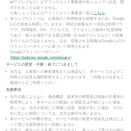
ailアドレスなど）がアフィリエイト事業者や各ショップへ伝送、開
示されることはありません。
※各ショップおよびアフィリエイト事業者一覧は
こちら
本ウェブサイトでは、お客様のご利用状況を把握するため、Google
LLCの技術を利用していますが、同社が収集を行う項目は利用ブラ
ウザ、利用端末、OS、アクセス元、アクセスした端末の位置情報
であり、個人を識別できる個人情報（E-mailアドレスなど）の収集
を行うものではありません。なお、収集される情報はGoogle LLCの
プライバシーポリシーに基づいて管理されます。
Googleプライバシーポリシー
(
https://policies.google.com/privacy
)
サービスの変更・中断・終了につきまして
当方は、お客様への事前通知または承諾なく、本サービスおよびご
利用上の注意を随時変更することがあります。ご利用上の注意をご
確認のうえご利用ください。
免責事項
当方の責によらない、通信機器、端末等の障害及び回線の不通等の
障害等により、本サービスの取扱いが遅延又は不能となった場合、
若しくは、当方が送信した情報に誤謬、脱落が生じた場合、そのた
めに生じた損害については、当方は責任を負いません。
本サービスの中断や停止、サービス内容の変更や追加又は停止によ
って受ける損害責任を一切負いません。
当方は、本サービスを通じてアクセスし、各ショップ及びその他の