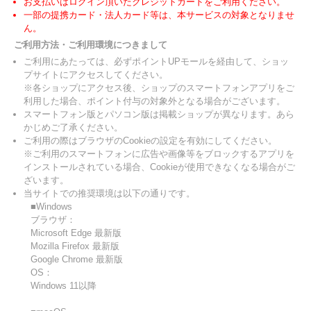
お支払いはログイン頂いたクレジットカードをご利用ください。
一部の提携カード・法人カード等は、本サービスの対象となりませ
ん。
ご利用方法・ご利用環境につきまして
ご利用にあたっては、必ずポイントUPモールを経由して、ショッ
プサイトにアクセスしてください。
※各ショップにアクセス後、ショップのスマートフォンアプリをご
利用した場合、ポイント付与の対象外となる場合がございます。
スマートフォン版とパソコン版は掲載ショップが異なります。あら
かじめご了承ください。
ご利用の際はブラウザのCookieの設定を有効にしてください。
※ご利用のスマートフォンに広告や画像等をブロックするアプリを
インストールされている場合、Cookieが使用できなくなる場合がご
ざいます。
当サイトでの推奨環境は以下の通りです。
■Windows
ブラウザ：
Microsoft Edge 最新版
Mozilla Firefox 最新版
Google Chrome 最新版
OS：
Windows 11以降