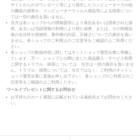
サイトからのダウンロード等により発生したコンピューターその他
の機器の損害や、コンピューターウィルス感染等による損害につい
ては一切の責任を負いません。
当方は各ショップからの情報提供により発生あるいは誘発された損
害、あるいは当該情報の利用により得た成果、または、その情報自
体の合法性や道徳性、著作権の許諾、正確さについての責任を負い
ません。各ショップのご利用上のご注意等をご確認の上ご利用くだ
さい。
各ショップの取扱内容に関してはネットショップ運営企業に準拠し
ています。万一、ショップとの間に生じた商品購入・サービス利用
に関するトラブル・損害に ついては、当方は一切の責任を負いませ
ん。トラブル、損害については、当方ではなく、ご利用のネットシ
ョップ運営企業に直接お申し出下さい。 各ショップのご利用上のご
注意等をご確認の上ご利用ください。
ワールドプレゼントに関するお問合せ
お手持ちのカード裏面に記載されている連絡先までお問合せくださ
い。