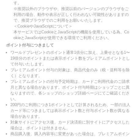
す。
※推奨以外のブラウザや、推奨以前のバージョンのブラウザをご
利用の場合、動作や表示が正しく行われない可能性がありますの
で、推奨ブラウザでのご利用をお願いいたします。
＜CookieやJavaScriptについて＞
本サービスではCookieとJavaScriptの機能を使用している為、Co
okieとJavaScriptが使用できる環境でご利用ください。
ポイント付与につきまして
ワールドプレゼントのポイント通常1倍分に加え、上乗せとなる1〜
19倍分のポイントまたは表示ポイント数をプレミアムポイントとし
て付与いたします。
プレミアムポイント付与の対象は、商品代金のみ（税・送料等を除
く）となります。
プレミアムポイントの付与予定時期は、カードご利用代金のご請求
月と異なる場合があります。ポイント付与時期はショップごとに異
なりますので、各ショップのショップ詳細ページにてご確認くださ
い。
200円のご利用につき1ポイントとして計算されるため、一部の法人
カード等につきましては表示ポイント数と付与ポイント数が異なる
場合があります。
対象サイトにアクセス後、カード決済前に別サイトにアクセスした
場合は、ポイントは付きません。
商品購入後、購入内容等に変更があった場合は、プレミアムポイン