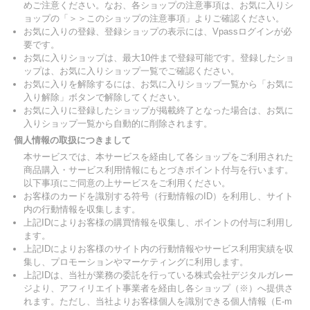
めご注意ください。なお、各ショップの注意事項は、お気に入りシ
ョップの「＞＞このショップの注意事項」よりご確認ください。
お気に入りの登録、登録ショップの表示には、Vpassログインが必
要です。
お気に入りショップは、最大10件まで登録可能です。登録したショ
ップは、お気に入りショップ一覧でご確認ください。
お気に入りを解除するには、お気に入りショップ一覧から「お気に
入り解除」ボタンで解除してください。
お気に入りに登録したショップが掲載終了となった場合は、お気に
入りショップ一覧から自動的に削除されます。
個人情報の取扱につきまして
本サービスでは、本サービスを経由して各ショップをご利用された
商品購入・サービス利用情報にもとづきポイント付与を行います。
以下事項にご同意の上サービスをご利用ください。
お客様のカードを識別する符号（行動情報のID）を利用し、サイト
内の行動情報を収集します。
上記IDによりお客様の購買情報を収集し、ポイントの付与に利用し
ます。
上記IDによりお客様のサイト内の行動情報やサービス利用実績を収
集し、プロモーションやマーケティングに利用します。
上記IDは、当社が業務の委託を行っている株式会社デジタルガレー
ジより、アフィリエイト事業者を経由し各ショップ（※）へ提供さ
れます。ただし、当社よりお客様個人を識別できる個人情報（E-m