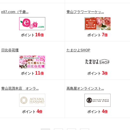
e87.com（千趣...
青山フラワーマーケッ...
16
7
ポイント
倍
ポイント
倍
日比谷花壇
たまひよSHOP
11
3
ポイント
倍
ポイント
倍
青山花茂本店 オンラ...
高島屋オンラインスト...
4
4
ポイント
倍
ポイント
倍