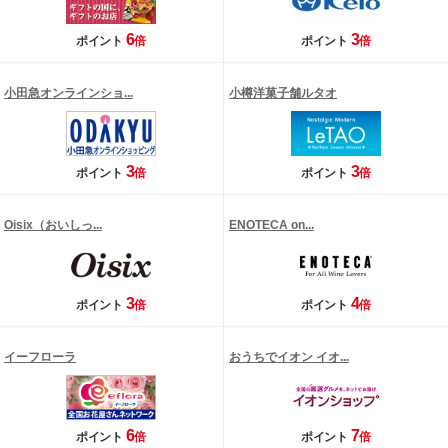
6
3
ポイント
倍
ポイント
倍
小田急オンラインショ...
小樽洋菓子舗ルタオ
3
3
ポイント
倍
ポイント
倍
Oisix（おいしっ...
ENOTECA on...
3
4
ポイント
倍
ポイント
倍
イーフローラ
おうちでイオン イオ...
6
7
ポイント
倍
ポイント
倍