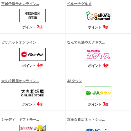
三越伊勢丹オンライン...
ベルーナグルメ
3
9
ポイント
倍
ポイント
倍
ピザハットオンライン
なんでも酒やカクヤス...
4
4
ポイント
倍
ポイント
倍
大丸松坂屋オンライン...
JAタウン
4
3
ポイント
倍
ポイント
倍
シャディ ギフトモー...
京王百貨店ネットショ...