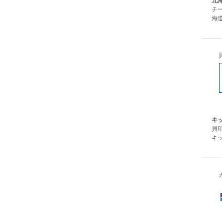
北
チ
海
キ
貝
キ