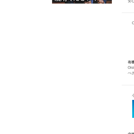
安
有
O
べ