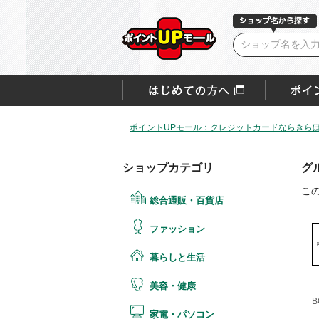
ポイントUPモール：クレジットカードならきらぼ
ショップカテゴリ
グ
こ
総合通販・百貨店
ファッション
暮らしと生活
美容・健康
B
家電・パソコン