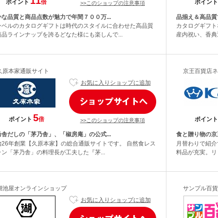
11
ポイント
倍
ポイント
>>このショップの注意事項
かな品質と商品点数が魅力で年間７００万...
品揃え＆高品質
ンベルのカタログギフトは時代のスタイルに合わせた高品質
カタログギフト
商品ラインナップを誇るどなた様にも楽しんで...
産内祝い、香典
久原本家通販サイト
京王百貨店ネ
お気に入りショップに追加
5
ポイント
倍
ポイント
>>このショップの注意事項
乃舎だしの「茅乃舎」、「椒房庵」の公式...
食と贈り物の京
治26年創業【久原本家】の総合通販サイトです。 自然食レス
月替わりで紹介
ラン「茅乃舎」の料理長が工夫した『茅...
料品が充実。リ
湖池屋オンラインショップ
サンプル百貨
お気に入りショップに追加