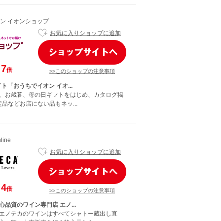
ン イオンショップ
お気に入りショップに追加
7
倍
>>このショップの注意事項
ト「おうちでイオン イオ...
、お歳暮、母の日ギフトをはじめ、カタログ掲
定品などお店にない品もネッ...
line
お気に入りショップに追加
4
倍
>>このショップの注意事項
品質のワイン専門店 エノ...
エノテカのワインはすべてシャトー蔵出し直