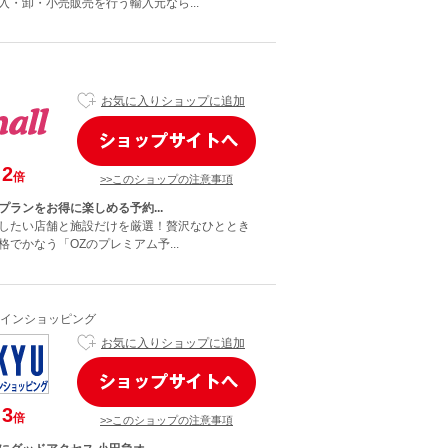
入・卸・小売販売を行う輸入元なら...
お気に入りショップに追加
2
倍
>>このショップの注意事項
プランをお得に楽しめる予約...
したい店舗と施設だけを厳選！贅沢なひととき
でかなう「OZのプレミアム予...
インショッピング
お気に入りショップに追加
3
倍
>>このショップの注意事項