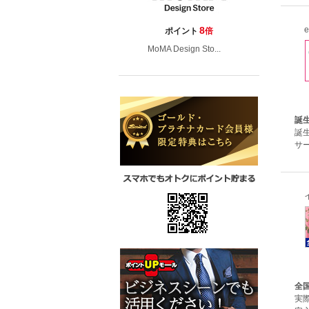
8
ポイント
倍
MoMA Design Sto...
誕
誕
サ
全
実