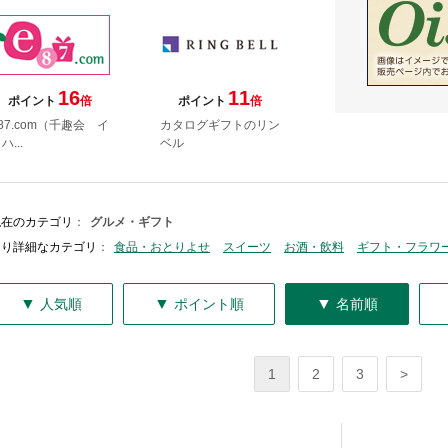
16
11
ポイント
倍
ポイント
倍
87.com（千趣会 イ
カタログギフトのリン
ハ...
ベル
現在のカテゴリ
：
グルメ・ギフト
より詳細なカテゴリ
：
食品・おとりよせ
スイーツ
お酒・飲料
ギフト・フラワ
▼
▼
▼
人気順
ポイント順
名前順
1
2
3
>