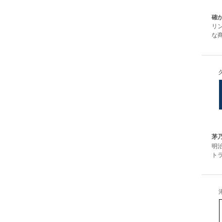
確
リ
な
茅
明
ト