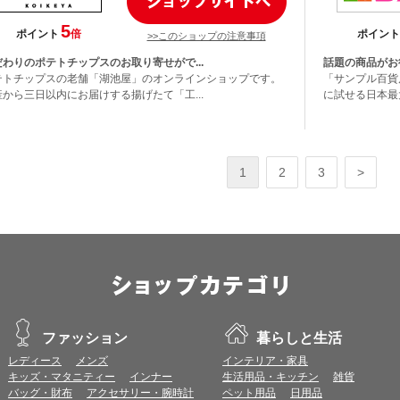
5
ポイント
倍
ポイント
>>このショップの注意事項
だわりのポテトチップスのお取り寄せがで...
話題の商品がお
テトチップスの老舗「湖池屋」のオンラインショップです。
「サンプル百貨
産から三日以内にお届けする揚げたて「工...
に試せる日本最
1
2
3
>
ファッション
暮らしと生活
レディース
メンズ
インテリア・家具
キッズ・マタニティー
インナー
生活用品・キッチン
雑貨
バッグ・財布
アクセサリー・腕時計
ペット用品
日用品