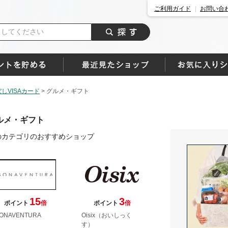
ご利用ガイド
お問い合
しVISAカード
>
グルメ・ギフト
ルメ・ギフト
のカテゴリのおすすめショップ
15
3
ポイント
倍
ポイント
倍
ONAVENTURA
Oisix（おいしっく
す）