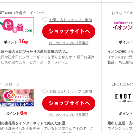
e87.com（千趣会 イイハナ）
おうちでイオ
お気に入りショップに追加
16
ポイント
倍
ポイント
>>このショップの注意事項
生日や母の日にぴったりの産地直送の花ギ...
イオンのECサイ
生日や記念日にフラワーギフトを贈りませんか？ 翌日お届け
イオンのお中元
ービスや頒布会サービス、オーダーメイド...
載品、 WEB限
イーフローラ
ENOTECA on
お気に入りショップに追加
6
ポイント
倍
ポイント
>>このショップの注意事項
国の生花店をインターネットで結んだ加盟...
蔵出し直送・安心
際の店舗を持ち対面販売をしているお花屋さんですので、ご
ワインショップ