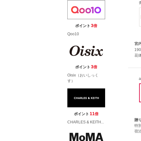
3
ポイント
倍
Qoo10
宮
1
花体
3
ポイント
倍
Oisix（おいしっく
a
す）
11
ポイント
倍
贈
CHARLES & KEITH...
特
宿