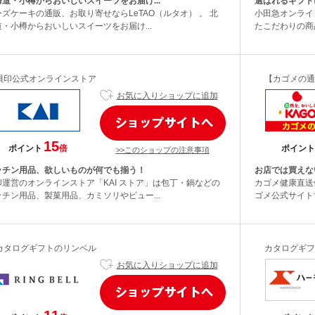
海道・小樽からおいしいスイーツをお届け...
選ばれるギフトに
ーズケーキの通販、お取り寄せならLeTAO（ルタオ） 。 北
小田急オンライ
道・小樽からおいしいスイーツをお届け...
たこだわりの商
貝印公式オンラインストア
【カゴメの通
お気に入りショップに追加
15
ポイント
倍
ポイント
>>このショップの注意事項
ッチン用品、欲しいものが何でも揃う！
お店では買えな
印運営のオンラインストア「KAI ストア」は包丁・鍋などの
カゴメ健康直送
ッチン用品、製菓用品、カミソリやビュー...
ゴメ公式サイト
カタログギフトのリンベル
カタログギフ
お気に入りショップに追加