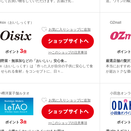
心してお買い物をしていただけます。お届け先...
送。ワインの輸
Oisix（おいしっくす）
OZmall
お気に入りショップに追加
3
ポイント
倍
ポイント
>>このショップの注意事項
機野菜・無添加などの「おいしい」安心食...
厳選店舗の贅沢
isix（おいしっくす）は「作った人が自分の子供に安心して食
本当におすすめ
させられる食材」をコンセプトに、日々...
が超おトクな価格
小樽洋菓子舗ルタオ
小田急オンラ
お気に入りショップに追加
3
ポイント
倍
ポイント
>>このショップの注意事項