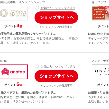
青山花茂本店 オンラインショップ
青山フラワー
お気に入りショップに追加
4
ポイント
倍
ポイント
>>このショップの注意事項
内庁御用達の最高品質のフラワーギフトを...
Living With Flow
904年創業。お客様の日常に、そして特別な瞬間に、「本物の
デイリー＆プラ
験」をご提供します。 色つや、大き...
です。スタイル
natae
アンティナギ
お気に入りショップに追加
5
ポイント
倍
ポイント
>>このショップの注意事項
り物アイデアも、最高のご自愛ギフトも見...
結婚祝・引出物
別な時間と「思い出」を贈る、体験ギフトanatae。 グルメ・
カタログギフト3
泊・美容・リラクゼーション・レジ...
上取り扱い。おし