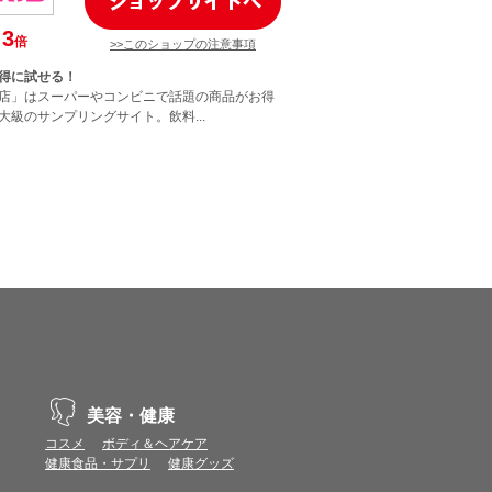
3
倍
>>このショップの注意事項
得に試せる！
店」はスーパーやコンビニで話題の商品がお得
大級のサンプリングサイト。飲料...
美容・健康
コスメ
ボディ＆ヘアケア
健康食品・サプリ
健康グッズ