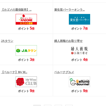
【カゴメの通信販売】...
資生堂パーラーオンラ...
5
7
ポイント
倍
ポイント
倍
JAタウン
婦人画報のお取り寄せ
3
4
ポイント
倍
ポイント
倍
【ベルーナ】My W...
ベルーナグルメ
9
9
ポイント
倍
ポイント
倍