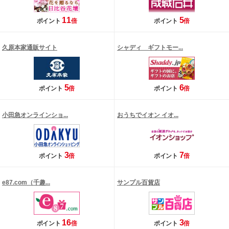
11
5
ポイント
倍
ポイント
倍
久原本家通販サイト
シャディ ギフトモー...
5
6
ポイント
倍
ポイント
倍
小田急オンラインショ...
おうちでイオン イオ...
3
7
ポイント
倍
ポイント
倍
e87.com（千趣...
サンプル百貨店
16
3
ポイント
倍
ポイント
倍