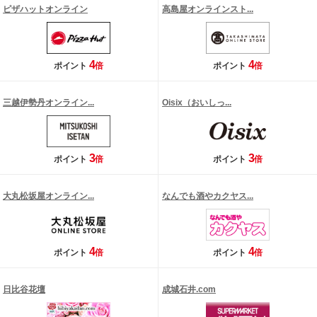
ピザハットオンライン
高島屋オンラインスト...
4
4
ポイント
倍
ポイント
倍
三越伊勢丹オンライン...
Oisix（おいしっ...
3
3
ポイント
倍
ポイント
倍
大丸松坂屋オンライン...
なんでも酒やカクヤス...
4
4
ポイント
倍
ポイント
倍
日比谷花壇
成城石井.com