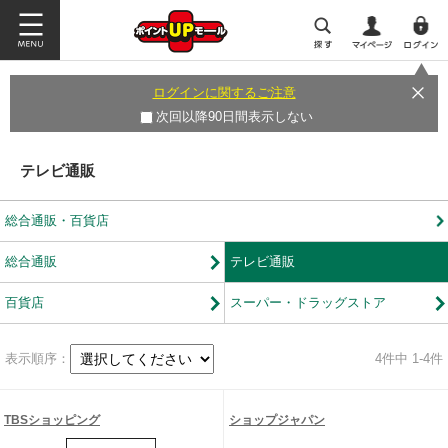
ログインに関するご注意
次回以降90日間表示しない
テレビ通販
総合通販・百貨店
総合通販
テレビ通販
百貨店
スーパー・ドラッグストア
表示順序：
4
件中 1-4件
TBSショッピング
ショップジャパン