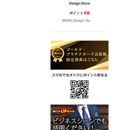
8
ポイント
倍
MoMA Design Sto...