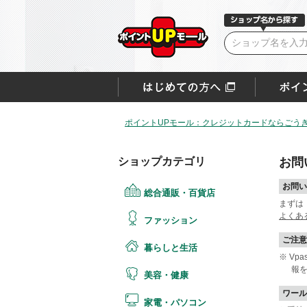
ポイントUPモール：クレジットカードならごうぎ
ショップカテゴリ
お問
お問い
総合通販・百貨店
まずは
よくあ
ファッション
ご注意
暮らしと生活
※ V
報
美容・健康
ワール
家電・パソコン