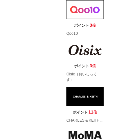
3
ポイント
倍
Qoo10
3
ポイント
倍
Oisix（おいしっく
す）
11
ポイント
倍
CHARLES & KEITH...