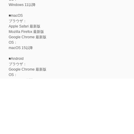
Windows 11以降
■macOS
ブラウザ：
Apple Safari 最新版
Mozilla Firefox 最新版
Google Chrome 最新版
OS：
macOS 15以降
■Android
ブラウザ：
Google Chrome 最新版
OS：
Android 15以降
■iOS
ブラウザ：
Apple Safari 最新版
OS：
iOS 18以降
※各ブラウザの最新版はリリース後1ヶ月前後で動作確認いたします。
※上記環境範囲内であっても、ブラウザとOSの組み合わせにより、 一部表
ます。