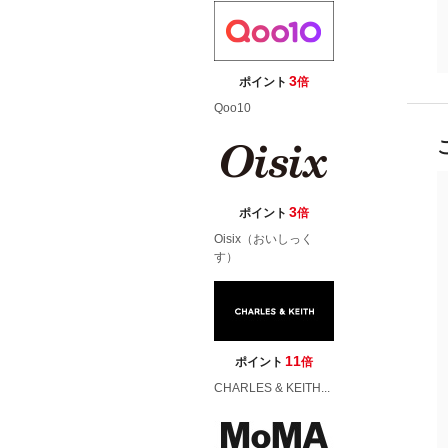
3
ポイント
倍
Qoo10
3
ポイント
倍
Oisix（おいしっく
す）
11
ポイント
倍
CHARLES & KEITH...