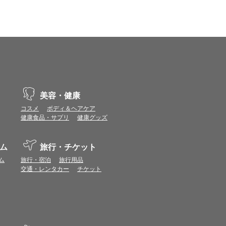
、動作や表示が正しく行われない可能性がありま
vaScriptが使用できる環境でご利用ください。
ポイントまたは表示ポイント数をプレミアムポイ
ます。
美容・健康
場合があります。ポイント付与時期はショップご
コスメ
ボディ＆ヘアケア
健康食品・サプリ
健康グッズ
につきましては表示ポイント数と付与ポイント数
イントは付きません。
ム
旅行・チケット
象とならない場合があります。
せん。
ム
旅行・宿泊
旅行用品
ールから再度ショップへアクセスしてください。
交通・レンタカー
チケット
ます。
になる場合があります。各ショップからご注文後
リが起動して、その後ブラウザのショップサイ