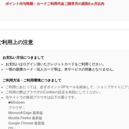
ポイント付与時期：カードご利用代金ご請求月の原則4ヵ月以内
ご利用上の注意
お支払い方法につきまして
お支払いはログイン頂いたクレジットカードをご利用ください。
一部の提携カード・法人カード等は、本サービスの対象となりません。
ご利用方法・ご利用環境につきまして
ご利用にあたっては、必ずポイントUPモールを経由して、ショップサイトにア
ご利用の際はブラウザのCookieの設定を有効にしてください。
当サイトでの推奨ブラウザは以下の通りです。
■Windows
ブラウザ：
Microsoft Edge 最新版
Mozilla Firefox 最新版
Google Chrome 最新版
OS：