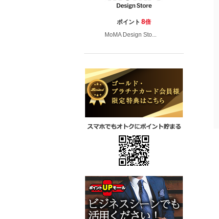
8
ポイント
倍
MoMA Design Sto...