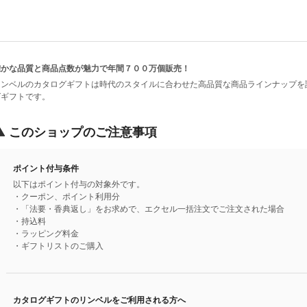
確かな品質と商品点数が魅力で年間７００万個販売！
リンベルのカタログギフトは時代のスタイルに合わせた高品質な商品ラインナップを
グギフトです。
このショップのご注意事項
ポイント付与条件
以下はポイント付与の対象外です。
・クーポン、ポイント利用分
・「法要・香典返し」をお求めで、エクセル一括注文でご注文された場合
・持込料
・ラッピング料金
・ギフトリストのご購入
カタログギフトのリンベルをご利用される方へ