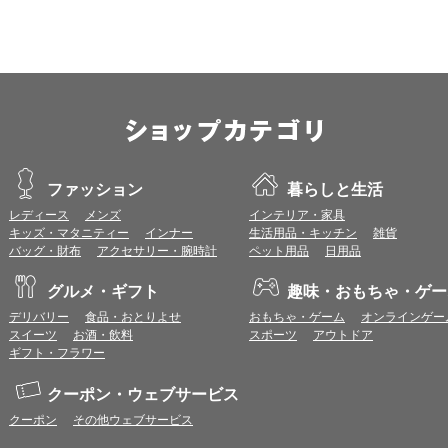
※推奨以外のブラウザや、推奨以前のバージョンのブラウザをご利用の場合
すので、推奨ブラウザでのご利用をお願いいたします。
＜CookieやJavaScriptについて＞
本サービスではCookieとJavaScriptの機能を使用している為、CookieとJa
ポイント付与につきまして
ワールドプレゼントのポイント通常1倍分に加え、上乗せとなる1〜19倍分の
ントとして付与いたします。
プレミアムポイント付与の対象は、商品代金のみ（税・送料等を除く）となり
ファッション
暮らしと生活
プレミアムポイントの付与予定時期は、カードご利用代金のご請求月と異なる
レディース
メンズ
インテリア・家具
とに異なりますので、各ショップのショップ詳細ページにてご確認ください。
キッズ・マタニティー
インナー
生活用品・キッチン
雑貨
200円のご利用につき1ポイントとして計算されるため、一部の法人カード等
バッグ・財布
アクセサリー・腕時計
ペット用品
日用品
が異なる場合があります。
対象サイトにアクセス後、カード決済前に別サイトにアクセスした場合は、ポ
グルメ・ギフト
趣味・おもちゃ・ゲー
商品購入後、購入内容等に変更があった場合は、プレミアムポイント付与の対
商品をキャンセル・返品した場合は、プレミアムポイント付与の対象となりま
デリバリー
食品・おとりよせ
おもちゃ・ゲーム
オンラインゲー
同一ショップで複数回ご利用される場合は、1回のご利用ごとにポイントUPモ
スイーツ
お酒・飲料
スポーツ
アウトドア
プレミアムポイントはワールドプレゼントのポイントとして景品等に交換でき
ギフト・フラワー
一部対象外となるサービスがあります。
ワールドプレゼントのお問合せの際は各ショップが発行する注文番号等が必要
クーポン・ウェブサービス
に届く注文番号等の記載のあるメールを必ず保管してください。
クーポン
その他ウェブサービス
各ショップのアプリ上で購入した場合はポイントUPの対象外となります。
※ご利用のOSバージョンやセキュリティソフトにより、自動的にショップアプ