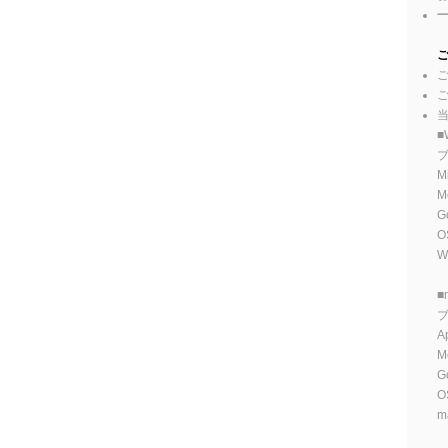
ご
■
M
M
G
O
W
■
A
M
G
O
m