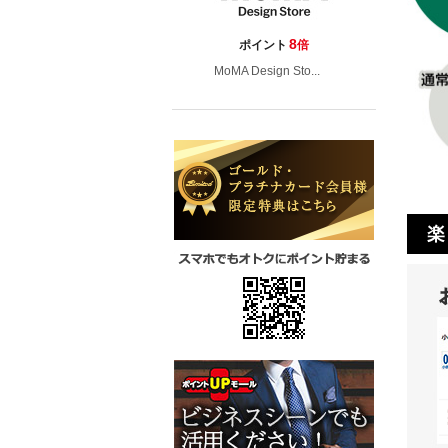
8
ポイント
倍
MoMA Design Sto...
楽