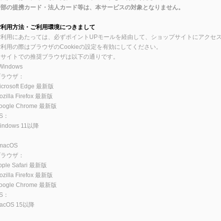
一部の提携カード・法人カード等は、本サービスの対象となりません。
ご利用方法・ご利用環境につきまして
ご利用にあたっては、必ずポイントUPモールを経由して、ショップサイトにアクセ
利用の際はブラウザのCookieの設定を有効にしてください。
当サイトでの推奨ブラウザは以下の通りです。
Windows
ブラウザ：
icrosoft Edge 最新版
ozilla Firefox 最新版
oogle Chrome 最新版
S：
indows 11以降
macOS
ブラウザ：
pple Safari 最新版
ozilla Firefox 最新版
oogle Chrome 最新版
S：
acOS 15以降