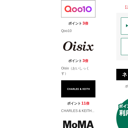
3
ポイント
倍
Qoo10
3
ポイント
倍
Oisix（おいしっく
す）
ネ
11
ポイント
倍
CHARLES & KEITH...