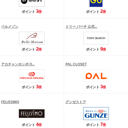
3
2
ポイント
倍
ポイント
倍
ベルメゾン
トリー バーチ 公式...
2
9
ポイント
倍
ポイント
倍
アカチャンホンポ O...
PAL CLOSET
3
3
ポイント
倍
ポイント
倍
FELISSIMO
グンゼストア
4
7
ポイント
倍
ポイント
倍