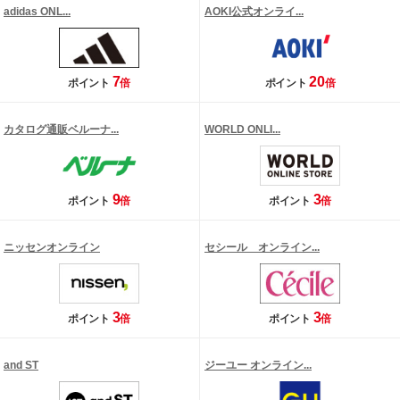
adidas ONL...
AOKI公式オンライ...
7
20
ポイント
倍
ポイント
倍
カタログ通販ベルーナ...
WORLD ONLI...
9
3
ポイント
倍
ポイント
倍
ニッセンオンライン
セシール オンライン...
3
3
ポイント
倍
ポイント
倍
and ST
ジーユー オンライン...