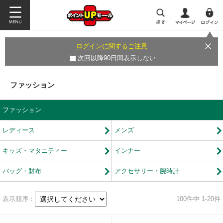
ログインに関するご注意
次回以降90日間表示しない
ファッション
ファッション
レディース
メンズ
キッズ・マタニティー
インナー
バッグ・財布
アクセサリー・腕時計
表示順序：
100
件中 1-20件