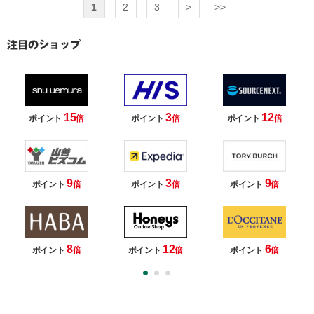
1
2
3
>
>>
15
3
12
ポイント
倍
ポイント
倍
ポイント
倍
9
3
9
ポイント
倍
ポイント
倍
ポイント
倍
8
12
6
ポイント
倍
ポイント
倍
ポイント
倍