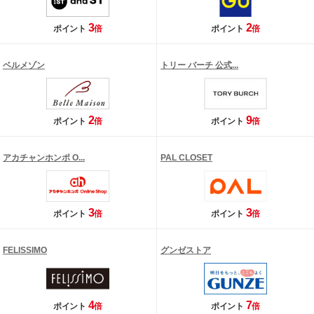
3
2
ポイント
倍
ポイント
倍
ベルメゾン
トリー バーチ 公式...
2
9
ポイント
倍
ポイント
倍
アカチャンホンポ O...
PAL CLOSET
3
3
ポイント
倍
ポイント
倍
FELISSIMO
グンゼストア
4
7
ポイント
倍
ポイント
倍