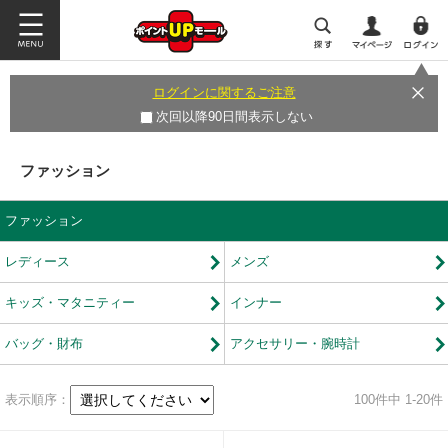
ログインに関するご注意
次回以降90日間表示しない
ファッション
ファッション
レディース
メンズ
キッズ・マタニティー
インナー
バッグ・財布
アクセサリー・腕時計
表示順序：
100
件中 1-20件