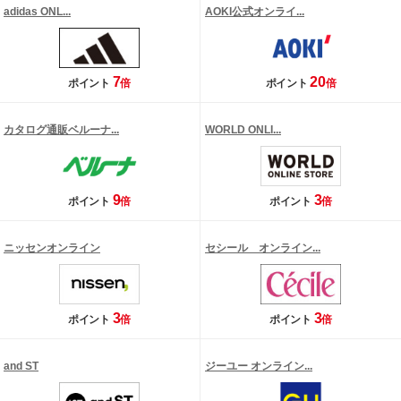
adidas ONL...
AOKI公式オンライ...
7
20
ポイント
倍
ポイント
倍
カタログ通販ベルーナ...
WORLD ONLI...
9
3
ポイント
倍
ポイント
倍
ニッセンオンライン
セシール オンライン...
3
3
ポイント
倍
ポイント
倍
and ST
ジーユー オンライン...