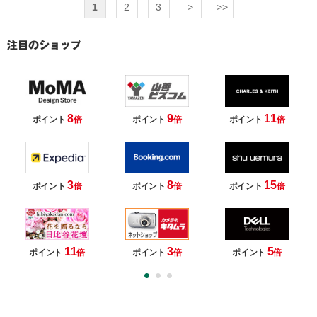
1
2
3
>
>>
8
9
11
ポイント
倍
ポイント
倍
ポイント
倍
3
8
15
ポイント
倍
ポイント
倍
ポイント
倍
11
3
5
ポイント
倍
ポイント
倍
ポイント
倍