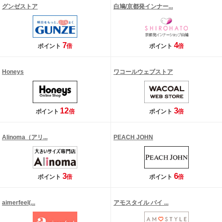
グンゼストア
白鳩/京都発インナー...
7
4
ポイント
倍
ポイント
倍
Honeys
ワコールウェブストア
12
3
ポイント
倍
ポイント
倍
Alinoma（アリ...
PEACH JOHN
3
6
ポイント
倍
ポイント
倍
aimerfeel(...
アモスタイル バイ ...