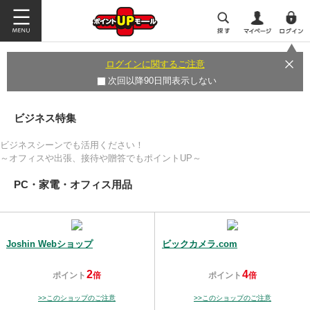
ログインに関するご注意
次回以降90日間表示しない
ビジネス特集
ビジネスシーンでも活用ください！
～オフィスや出張、接待や贈答でもポイントUP～
PC・家電・オフィス用品
Joshin Webショップ
ビックカメラ.com
2
4
ポイント
倍
ポイント
倍
>>このショップのご注意
>>このショップのご注意