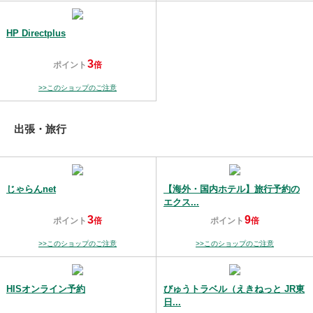
HP Directplus
3
ポイント
倍
>>このショップのご注意
出張・旅行
じゃらんnet
【海外・国内ホテル】旅行予約の
エクス...
3
9
ポイント
倍
ポイント
倍
>>このショップのご注意
>>このショップのご注意
HISオンライン予約
びゅうトラベル（えきねっと JR東
日...