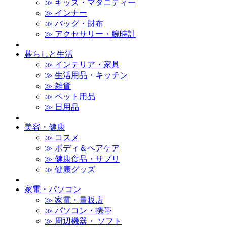
≫ キッズ・マタニティー
≫ インナー
≫ バッグ・財布
≫ アクセサリー・腕時計
暮らしと生活
≫ インテリア・家具
≫ 生活用品・キッチン
≫ 雑貨
≫ ペット用品
≫ 日用品
美容・健康
≫ コスメ
≫ ボディ＆ヘアケア
≫ 健康食品・サプリ
≫ 健康グッズ
家電・パソコン
≫ 家電・量販店
≫ パソコン・携帯
≫ 周辺機器・ ソフト