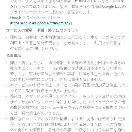
であり、個人を識別できる個人情報（E-mailアドレスなど）の収集
を行うものではありません。なお、収集される情報はGoogle LLCの
プライバシーポリシーに基づいて管理されます。
Googleプライバシーポリシー
(
https://policies.google.com/privacy
)
サービスの変更・中断・終了につきまして
弊社は、お客様への事前通知または承諾なく、本サービスおよびご
利用上の注意を随時変更することがあります。ご利用上の注意をご
確認のうえご利用ください。
免責事項
弊社の責によらない、通信機器、端末等の障害及び回線の不通等の
障害等により、本サービスの取扱いが遅延又は不能となった場合、
若しくは、弊社が送信した情報に誤謬、脱落が生じた場合、そのた
めに生じた損害については、弊社は責任を負いません。
本サービスの中断や停止、サービス内容の変更や追加又は停止によ
って受ける損害責任を一切負いません。
弊社は、本サービスを通じてアクセスし、各ショップ及びその他の
サイトからのダウンロード等により発生したコンピューターその他
の機器の損害や、コンピューターウィルス感染等による損害につい
ては一切の責任を負いません。
弊社は各ショップからの情報提供により発生あるいは誘発された損
害、あるいは当該情報の利用により得た成果、または、その情報自
体の合法性や道徳性、著作権の許諾、正確さについての責任を負い