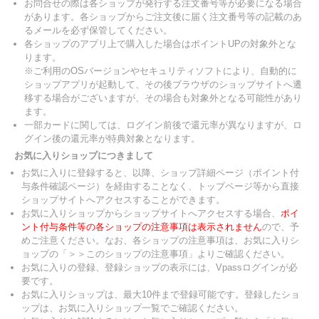
お問合せの際は各ショップが発行する注文番号等が必要になる場合
があります。各ショップからご注文後に届く注文番号等の記載のあ
るメールを必ず保管してください。
各ショップのアプリ上で購入した場合はポイントUPの対象外とな
ります。
※ご利用のOSバージョンやセキュリティソフトにより、自動的に
ショップアプリが起動して、その後ブラウザのショップサイトへ遷
移する場合がございますが、その場合も対象外となる可能性があり
ます。
一部カードに関しては、ログイン前後で還元率が異なりますが、ロ
グイン後の還元率が特典対象となります。
お気に入りショップにつきまして
お気に入りに登録すると、以降、ショップ詳細ページ（ポイント付
与条件確認ページ）を経由することなく、トップページ等から直接
ショップサイトへアクセスすることができます。
お気に入りショップからショップサイトへアクセスする場合、
ポイ
ント付与条件等の各ショップの注意事項は表示されません
ので、予
めご注意ください。なお、各ショップの注意事項は、お気に入りシ
ョップの「＞＞このショップの注意事項」よりご確認ください。
お気に入りの登録、登録ショップの表示には、Vpassログインが必
要です。
お気に入りショップは、最大10件まで登録可能です。登録したショ
ップは、お気に入りショップ一覧でご確認ください。