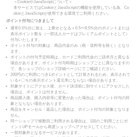
＜CookieやJavaScriptについて＞
本サービスではCookieとJavaScriptの機能を使用している為、Co
okieとJavaScriptが使用できる環境でご利用ください。
ポイント付与につきまして
通常0.5%分に加え、上乗せとなる＋0.5〜9.5%分のポイントまたは
表示ポイント数を（一部法人カードはプレミアムポイントとして）
付与いたします。
ポイント付与の対象は、商品代金のみ（税・送料等を除く）となり
ます。
ポイントの付与予定時期は、カードご利用代金のご請求月と異なる
場合があります。ポイント付与時期はショップごとに異なりますの
で、各ショップのショップ詳細ページにてご確認ください。
200円のご利用につき1ポイントとして計算されるため、表示されて
いる+〇％の表示ポイント還元率にならない場合があります。
対象サイトにアクセス後、カード決済前に別サイトにアクセスした
場合は、ポイントは付きません。
商品購入後、購入内容等に変更があった場合は、ポイント付与の対
象とならない場合があります。
商品をキャンセル・返品した場合は、ポイント付与の対象となりま
せん。
同一ショップで複数回ご利用される場合は、1回のご利用ごとにポ
イントUPモールから再度ショップへアクセスしてください。
一部対象外となるサービスがあります。