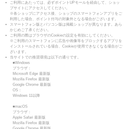
ご利用にあたっては、必ずポイントUPモールを経由して、ショッ
プサイトにアクセスしてください。
※各ショップにアクセス後、ショップのスマートフォンアプリをご
利用した場合、ポイント付与の対象外となる場合がございます。
スマートフォン版とパソコン版は掲載ショップが異なります。あら
かじめご了承ください。
ご利用の際はブラウザのCookieの設定を有効にしてください。
※ご利用のスマートフォンに広告や画像等をブロックするアプリを
インストールされている場合、Cookieが使用できなくなる場合がご
ざいます。
当サイトでの推奨環境は以下の通りです。
■Windows
ブラウザ：
Microsoft Edge 最新版
Mozilla Firefox 最新版
Google Chrome 最新版
OS：
Windows 11以降
■macOS
ブラウザ：
Apple Safari 最新版
Mozilla Firefox 最新版
Google Chrome 最新版