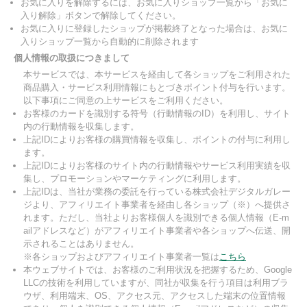
お気に入りを解除するには、お気に入りショップ一覧から「お気に
入り解除」ボタンで解除してください。
お気に入りに登録したショップが掲載終了となった場合は、お気に
入りショップ一覧から自動的に削除されます
個人情報の取扱につきまして
本サービスでは、本サービスを経由して各ショップをご利用された
商品購入・サービス利用情報にもとづきポイント付与を行います。
以下事項にご同意の上サービスをご利用ください。
お客様のカードを識別する符号（行動情報のID）を利用し、サイト
内の行動情報を収集します。
上記IDによりお客様の購買情報を収集し、ポイントの付与に利用し
ます。
上記IDによりお客様のサイト内の行動情報やサービス利用実績を収
集し、プロモーションやマーケティングに利用します。
上記IDは、当社が業務の委託を行っている株式会社デジタルガレー
ジより、アフィリエイト事業者を経由し各ショップ（※）へ提供さ
れます。ただし、当社よりお客様個人を識別できる個人情報（E-m
ailアドレスなど）がアフィリエイト事業者や各ショップへ伝送、開
示されることはありません。
※各ショップおよびアフィリエイト事業者一覧は
こちら
本ウェブサイトでは、お客様のご利用状況を把握するため、Google
LLCの技術を利用していますが、同社が収集を行う項目は利用ブラ
ウザ、利用端末、OS、アクセス元、アクセスした端末の位置情報