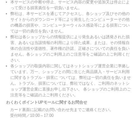
本サービスの中断や停止、サービス内容の変更や追加又は停止によ
って受ける損害責任を一切負いません。
弊社は、本サービスを通じてアクセスし、各ショップ及びその他の
サイトからのダウンロード等により発生したコンピューターその他
の機器の損害や、コンピューターウィルス感染等による損害につい
ては一切の責任を負いません。
弊社は各ショップからの情報提供により発生あるいは誘発された損
害、あるいは当該情報の利用により得た成果、または、その情報自
体の合法性や道徳性、著作権の許諾、正確さについての責任を負い
ません。各ショップのご利用上のご注意等をご確認の上ご利用くだ
さい。
各ショップの取扱内容に関してはネットショップ運営企業に準拠し
ています。万一、ショップとの間に生じた商品購入・サービス利用
に関するトラブル・損害に ついては、弊社は一切の責任を負いませ
ん。トラブル、損害については、弊社ではなく、ご利用のネットシ
ョップ運営企業に直接お申し出下さい。 各ショップのご利用上のご
注意等をご確認の上ご利用ください。
わくわくポイントUPモールに関するお問合せ
カード裏面に記載のお問い合わせ先までご連絡ください。
受付時間／10:00～17:00