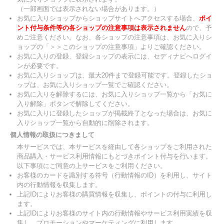
（一部画面では表示されない場合があります。）
お気に入りショップからショップサイトへアクセスする場合、
ポイ
ント付与条件等の各ショップの注意事項は表示されません
ので、予
めご注意ください。なお、各ショップの注意事項は、お気に入りシ
ョップの「＞＞このショップの注意事項」よりご確認ください。
お気に入りの登録、登録ショップの表示には、セディナビへログイ
ンが必要です。
お気に入りショップは、最大20件まで登録可能です。登録したショ
ップは、お気に入りショップ一覧でご確認ください。
お気に入りを解除するには、お気に入りショップ一覧から「お気に
入り解除」ボタンで解除してください。
お気に入りに登録したショップが掲載終了となった場合は、お気に
入りショップ一覧から自動的に削除されます。
個人情報の取扱につきまして
本サービスでは、本サービスを経由して各ショップをご利用された
商品購入・サービス利用情報にもとづきポイント付与を行います。
以下事項にご同意の上サービスをご利用ください。
お客様のカードを識別する符号（行動情報のID）を利用し、サイト
内の行動情報を収集します。
上記IDによりお客様の購買情報を収集し、ポイントの付与に利用し
ます。
上記IDによりお客様のサイト内の行動情報やサービス利用実績を収
集し、プロモーションやマーケティングに利用します。