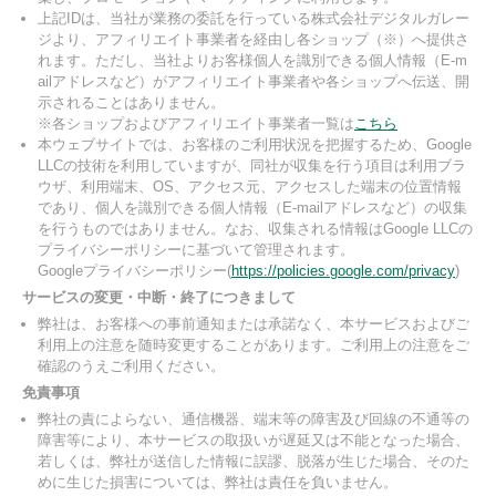
上記IDは、当社が業務の委託を行っている株式会社デジタルガレー
ジより、アフィリエイト事業者を経由し各ショップ（※）へ提供さ
れます。ただし、当社よりお客様個人を識別できる個人情報（E-m
ailアドレスなど）がアフィリエイト事業者や各ショップへ伝送、開
示されることはありません。
※各ショップおよびアフィリエイト事業者一覧は
こちら
本ウェブサイトでは、お客様のご利用状況を把握するため、Google
LLCの技術を利用していますが、同社が収集を行う項目は利用ブラ
ウザ、利用端末、OS、アクセス元、アクセスした端末の位置情報
であり、個人を識別できる個人情報（E-mailアドレスなど）の収集
を行うものではありません。なお、収集される情報はGoogle LLCの
プライバシーポリシーに基づいて管理されます。
Googleプライバシーポリシー(
https://policies.google.com/privacy
)
サービスの変更・中断・終了につきまして
弊社は、お客様への事前通知または承諾なく、本サービスおよびご
利用上の注意を随時変更することがあります。ご利用上の注意をご
確認のうえご利用ください。
免責事項
弊社の責によらない、通信機器、端末等の障害及び回線の不通等の
障害等により、本サービスの取扱いが遅延又は不能となった場合、
若しくは、弊社が送信した情報に誤謬、脱落が生じた場合、そのた
めに生じた損害については、弊社は責任を負いません。