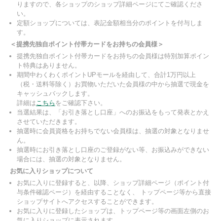
りますので、各ショップのショップ詳細ページにてご確認くださ
い。
定額ショップについては、表記金額相当分のポイントを付与しま
す。
＜提携先独自ポイント付帯カードをお持ちの会員様＞
提携先独自ポイント付帯カードをお持ちの会員様は特別加算ポイン
ト特典はありません。
期間中わくわくポイントUPモールを経由して、合計1万円以上
（税・送料等除く）お買物いただいた会員様の中から抽選で現金を
キャッシュバックします。
詳細は
こちら
をご確認下さい。
当選結果は、「お引き落とし口座」へのお振込をもって発表とかえ
させていただきます。
抽選時に会員資格をお持ちでない会員様は、抽選の対象となりませ
ん。
抽選時にお引き落とし口座のご登録がない等、お振込みができない
場合には、抽選の対象となりません。
お気に入りショップについて
お気に入りに登録すると、以降、ショップ詳細ページ（ポイント付
与条件確認ページ）を経由することなく、 トップページ等から直接
ショップサイトへアクセスすることができます。
お気に入りに登録したショップは、トップページ等の画面左側のお
気に入りショップに表示されます。