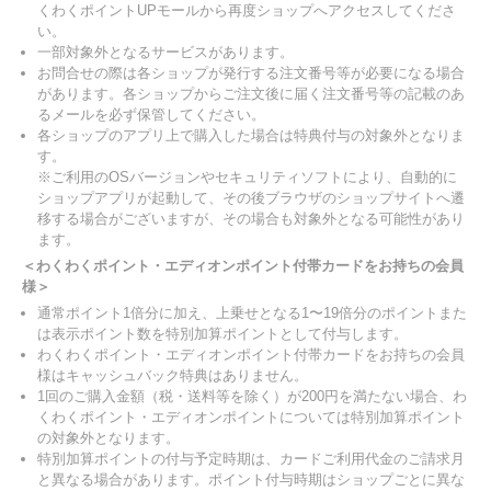
くわくポイントUPモールから再度ショップへアクセスしてくださ
い。
一部対象外となるサービスがあります。
お問合せの際は各ショップが発行する注文番号等が必要になる場合
があります。各ショップからご注文後に届く注文番号等の記載のあ
るメールを必ず保管してください。
各ショップのアプリ上で購入した場合は特典付与の対象外となりま
す。
※ご利用のOSバージョンやセキュリティソフトにより、自動的に
ショップアプリが起動して、その後ブラウザのショップサイトへ遷
移する場合がございますが、その場合も対象外となる可能性があり
ます。
＜わくわくポイント・エディオンポイント付帯カードをお持ちの会員
様＞
通常ポイント1倍分に加え、上乗せとなる1〜19倍分のポイントまた
は表示ポイント数を特別加算ポイントとして付与します。
わくわくポイント・エディオンポイント付帯カードをお持ちの会員
様はキャッシュバック特典はありません。
1回のご購入金額（税・送料等を除く）が200円を満たない場合、わ
くわくポイント・エディオンポイントについては特別加算ポイント
の対象外となります。
特別加算ポイントの付与予定時期は、カードご利用代金のご請求月
と異なる場合があります。ポイント付与時期はショップごとに異な