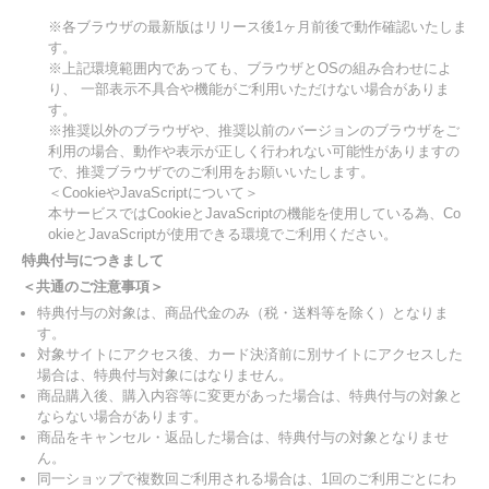
※各ブラウザの最新版はリリース後1ヶ月前後で動作確認いたしま
す。
※上記環境範囲内であっても、ブラウザとOSの組み合わせによ
り、 一部表示不具合や機能がご利用いただけない場合がありま
す。
※推奨以外のブラウザや、推奨以前のバージョンのブラウザをご
利用の場合、動作や表示が正しく行われない可能性がありますの
で、推奨ブラウザでのご利用をお願いいたします。
＜CookieやJavaScriptについて＞
本サービスではCookieとJavaScriptの機能を使用している為、Co
okieとJavaScriptが使用できる環境でご利用ください。
特典付与につきまして
＜共通のご注意事項＞
特典付与の対象は、商品代金のみ（税・送料等を除く）となりま
す。
対象サイトにアクセス後、カード決済前に別サイトにアクセスした
場合は、特典付与対象にはなりません。
商品購入後、購入内容等に変更があった場合は、特典付与の対象と
ならない場合があります。
商品をキャンセル・返品した場合は、特典付与の対象となりませ
ん。
同一ショップで複数回ご利用される場合は、1回のご利用ごとにわ