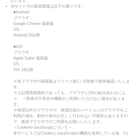
ざいます。
当サイトでの推奨環境は以下の通りです。
■Android
ブラウザ：
Google Chrome 最新版
OS：
Android 15以降
■iOS
ブラウザ：
Apple Safari 最新版
OS：
iOS 18以降
※各ブラウザの最新版はリリース後1ヶ月前後で動作確認いたしま
す。
※上記環境範囲内であっても、ブラウザとOSの組み合わせによ
り、 一部表示不具合や機能がご利用いただけない場合がありま
す。
※推奨以外のブラウザや、推奨以前のバージョンのブラウザをご
利用の場合、動作や表示が正しく行われない可能性がありますの
で、推奨ブラウザでのご利用をお願いいたします。
＜CookieやJavaScriptについて＞
本サービスではCookieとJavaScriptの機能を使用している為、Co