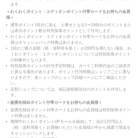
ます。
＜わくわくポイント・エディオンポイント付帯カードをお持ちの会員
様＞
通常ポイント1倍分に加え、上乗せとなる1〜19倍分のポイントまた
は表示ポイント数を特別加算ポイントとして付与します。
わくわくポイント・エディオンポイント付帯カードをお持ちの会員
様はキャッシュバック特典はありません。
1回のご購入金額（税・送料等を除く）が200円を満たない場合、わ
くわくポイント・エディオンポイントについては特別加算ポイント
の対象外となります。
特別加算ポイントの付与予定時期は、カードご利用代金のご請求月
と異なる場合があります。ポイント付与時期はショップごとに異な
りますので、各ショップのショップ詳細ページにてご確認くださ
い。
定額ショップについては、表記金額相当分のポイントを付与しま
す。
＜提携先独自ポイント付帯カードをお持ちの会員様＞
提携先独自ポイント付帯カードをお持ちの会員様は特別加算ポイン
ト特典はありません。
期間中わくわくポイントUPモールを経由して、合計1万円以上
（税・送料等除く）お買物いただいた会員様の中から抽選で現金を
キャッシュバックします。