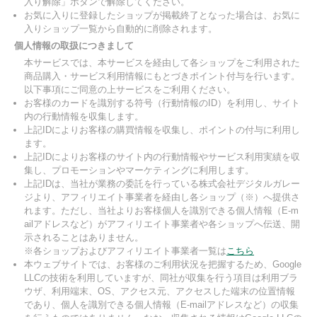
入り解除」ボタンで解除してください。
お気に入りに登録したショップが掲載終了となった場合は、お気に
入りショップ一覧から自動的に削除されます。
個人情報の取扱につきまして
本サービスでは、本サービスを経由して各ショップをご利用された
商品購入・サービス利用情報にもとづきポイント付与を行います。
以下事項にご同意の上サービスをご利用ください。
お客様のカードを識別する符号（行動情報のID）を利用し、サイト
内の行動情報を収集します。
上記IDによりお客様の購買情報を収集し、ポイントの付与に利用し
ます。
上記IDによりお客様のサイト内の行動情報やサービス利用実績を収
集し、プロモーションやマーケティングに利用します。
上記IDは、当社が業務の委託を行っている株式会社デジタルガレー
ジより、アフィリエイト事業者を経由し各ショップ（※）へ提供さ
れます。ただし、当社よりお客様個人を識別できる個人情報（E-m
ailアドレスなど）がアフィリエイト事業者や各ショップへ伝送、開
示されることはありません。
※各ショップおよびアフィリエイト事業者一覧は
こちら
本ウェブサイトでは、お客様のご利用状況を把握するため、Google
LLCの技術を利用していますが、同社が収集を行う項目は利用ブラ
ウザ、利用端末、OS、アクセス元、アクセスした端末の位置情報
であり、個人を識別できる個人情報（E-mailアドレスなど）の収集