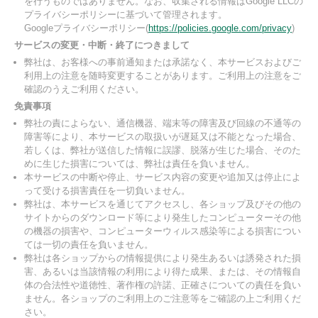
を行うものではありません。なお、収集される情報はGoogle LLCの
プライバシーポリシーに基づいて管理されます。
Googleプライバシーポリシー(
https://policies.google.com/privacy
)
サービスの変更・中断・終了につきまして
弊社は、お客様への事前通知または承諾なく、本サービスおよびご
利用上の注意を随時変更することがあります。ご利用上の注意をご
確認のうえご利用ください。
免責事項
弊社の責によらない、通信機器、端末等の障害及び回線の不通等の
障害等により、本サービスの取扱いが遅延又は不能となった場合、
若しくは、弊社が送信した情報に誤謬、脱落が生じた場合、そのた
めに生じた損害については、弊社は責任を負いません。
本サービスの中断や停止、サービス内容の変更や追加又は停止によ
って受ける損害責任を一切負いません。
弊社は、本サービスを通じてアクセスし、各ショップ及びその他の
サイトからのダウンロード等により発生したコンピューターその他
の機器の損害や、コンピューターウィルス感染等による損害につい
ては一切の責任を負いません。
弊社は各ショップからの情報提供により発生あるいは誘発された損
害、あるいは当該情報の利用により得た成果、または、その情報自
体の合法性や道徳性、著作権の許諾、正確さについての責任を負い
ません。各ショップのご利用上のご注意等をご確認の上ご利用くだ
さい。