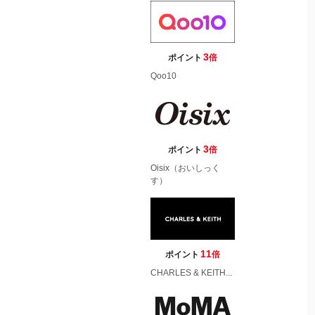
3
ポイント
倍
Qoo10
3
ポイント
倍
Oisix（おいしっく
す）
11
ポイント
倍
CHARLES & KEITH...