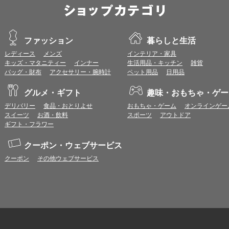
商品をキャンセル・返品した場合は、特典付与の対象となりません。
同一ショップで複数回ご利用される場合は、1回のご利用ごとにわくわくポイン
ださい。
一部対象外となるサービスがあります。
ファッション
暮らしと生活
お問合せの際は各ショップが発行する注文番号等が必要になる場合があります
載のあるメールを必ず保管してください。
レディース
メンズ
インテリア・家具
各ショップのアプリ上で購入した場合は特典付与の対象外となります。
キッズ・マタニティー
インナー
生活用品・キッチン
雑貨
※ご利用のOSバージョンやセキュリティソフトにより、自動的にショップアプ
バッグ・財布
アクセサリー・腕時計
ペット用品
日用品
トへ遷移する場合がございますが、その場合も対象外となる可能性があります
＜わくわくポイント・エディオンポイント付帯カードをお持ちの会員様＞
グルメ・ギフト
趣味・おもちゃ・ゲー
通常ポイント1倍分に加え、上乗せとなる1〜19倍分のポイントまたは表示ポ
デリバリー
食品・おとりよせ
おもちゃ・ゲーム
オンラインゲー
わくわくポイント・エディオンポイント付帯カードをお持ちの会員様はキャッ
スイーツ
お酒・飲料
スポーツ
アウトドア
1回のご購入金額（税・送料等を除く）が200円を満たない場合、わくわくポ
ギフト・フラワー
ポイントの対象外となります。
特別加算ポイントの付与予定時期は、カードご利用代金のご請求月と異なる場
クーポン・ウェブサービス
に異なりますので、各ショップのショップ詳細ページにてご確認ください。
定額ショップについては、表記金額相当分のポイントを付与します。
クーポン
その他ウェブサービス
＜提携先独自ポイント付帯カードをお持ちの会員様＞
提携先独自ポイント付帯カードをお持ちの会員様は特別加算ポイント特典はあ
期間中わくわくポイントUPモールを経由して、合計1万円以上（税・送料等除
をキャッシュバックします。
詳細は
こちら
をご確認下さい。
当選結果は、「お引き落とし口座」へのお振込をもって発表とかえさせていた
抽選時に会員資格をお持ちでない会員様は、抽選の対象となりません。