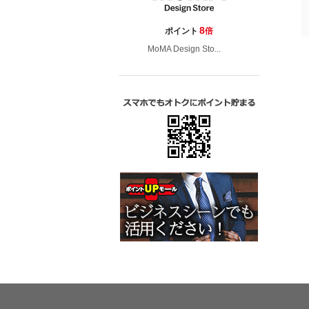
8
ポイント
倍
MoMA Design Sto...