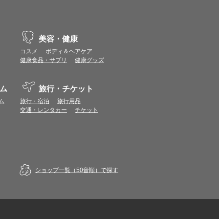
トUPモールから再度ショップへアクセスしてく
美容・健康
。各ショップからご注文後に届く注文番号等の記
コスメ
ボディ＆ヘアケア
健康食品・サプリ
健康グッズ
リが起動して、その後ブラウザのショップサイ
。
ム
旅行・チケット
イント数を特別加算ポイントとして付与します。
ム
旅行・宿泊
旅行用品
シュバック特典はありません。
交通・レンタカー
チケット
イント・エディオンポイントについては特別加算
合があります。ポイント付与時期はショップごと
りません。
ショップ一覧（50音順）で探す
く）お買物いただいた会員様の中から抽選で現金
だきます。