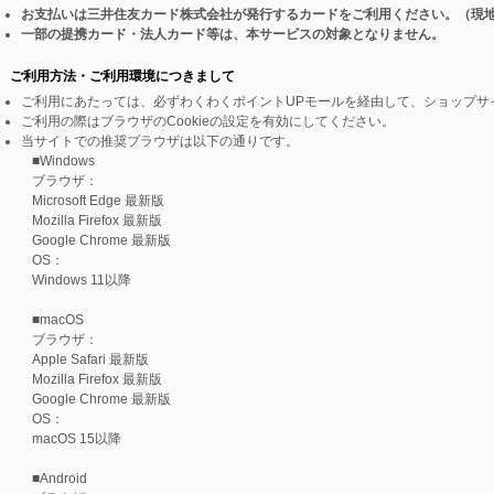
お支払いは三井住友カード株式会社が発行するカードをご利用ください。（現
一部の提携カード・法人カード等は、本サービスの対象となりません。
ご利用方法・ご利用環境につきまして
ご利用にあたっては、必ずわくわくポイントUPモールを経由して、ショップサ
ご利用の際はブラウザのCookieの設定を有効にしてください。
当サイトでの推奨ブラウザは以下の通りです。
■Windows
ブラウザ：
Microsoft Edge 最新版
Mozilla Firefox 最新版
Google Chrome 最新版
OS：
Windows 11以降
■macOS
ブラウザ：
Apple Safari 最新版
Mozilla Firefox 最新版
Google Chrome 最新版
OS：
macOS 15以降
■Android