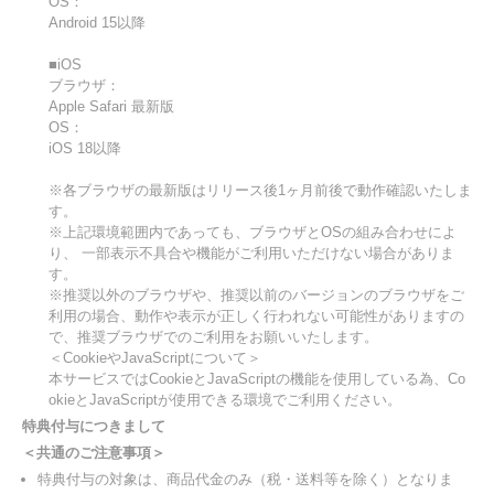
OS：
Android 15以降
■iOS
ブラウザ：
Apple Safari 最新版
OS：
iOS 18以降
※各ブラウザの最新版はリリース後1ヶ月前後で動作確認いたしま
す。
※上記環境範囲内であっても、ブラウザとOSの組み合わせによ
り、 一部表示不具合や機能がご利用いただけない場合がありま
す。
※推奨以外のブラウザや、推奨以前のバージョンのブラウザをご
利用の場合、動作や表示が正しく行われない可能性がありますの
で、推奨ブラウザでのご利用をお願いいたします。
＜CookieやJavaScriptについて＞
本サービスではCookieとJavaScriptの機能を使用している為、Co
okieとJavaScriptが使用できる環境でご利用ください。
特典付与につきまして
＜共通のご注意事項＞
特典付与の対象は、商品代金のみ（税・送料等を除く）となりま