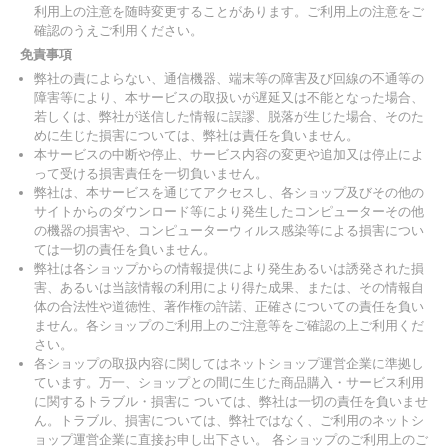
利用上の注意を随時変更することがあります。ご利用上の注意をご
確認のうえご利用ください。
免責事項
弊社の責によらない、通信機器、端末等の障害及び回線の不通等の
障害等により、本サービスの取扱いが遅延又は不能となった場合、
若しくは、弊社が送信した情報に誤謬、脱落が生じた場合、そのた
めに生じた損害については、弊社は責任を負いません。
本サービスの中断や停止、サービス内容の変更や追加又は停止によ
って受ける損害責任を一切負いません。
弊社は、本サービスを通じてアクセスし、各ショップ及びその他の
サイトからのダウンロード等により発生したコンピューターその他
の機器の損害や、コンピューターウィルス感染等による損害につい
ては一切の責任を負いません。
弊社は各ショップからの情報提供により発生あるいは誘発された損
害、あるいは当該情報の利用により得た成果、または、その情報自
体の合法性や道徳性、著作権の許諾、正確さについての責任を負い
ません。各ショップのご利用上のご注意等をご確認の上ご利用くだ
さい。
各ショップの取扱内容に関してはネットショップ運営企業に準拠し
ています。万一、ショップとの間に生じた商品購入・サービス利用
に関するトラブル・損害に ついては、弊社は一切の責任を負いませ
ん。トラブル、損害については、弊社ではなく、ご利用のネットシ
ョップ運営企業に直接お申し出下さい。 各ショップのご利用上のご