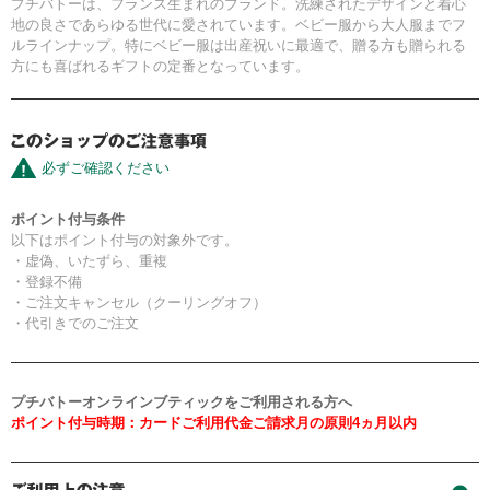
プチバトーは、フランス生まれのブランド。洗練されたデザインと着心
地の良さであらゆる世代に愛されています。ベビー服から大人服までフ
ルラインナップ。特にベビー服は出産祝いに最適で、贈る方も贈られる
方にも喜ばれるギフトの定番となっています。
必ずご確認ください
ポイント付与条件
以下はポイント付与の対象外です。
・虚偽、いたずら、重複
・登録不備
・ご注文キャンセル（クーリングオフ）
・代引きでのご注文
プチバトーオンラインブティックをご利用される方へ
ポイント付与時期：カードご利用代金ご請求月の原則4ヵ月以内