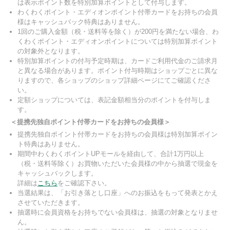
は表示ポイント数を特別加算ポイントとして付与します。
わくわくポイント・エディオンポイント付帯カードをお持ちの会員
様はキャッシュバック特典はありません。
1回のご購入金額（税・送料等を除く）が200円を満たない場合、わ
くわくポイント・エディオンポイントについては特別加算ポイント
の対象外となります。
特別加算ポイントの付与予定時期は、カードご利用代金のご請求月
と異なる場合があります。ポイント付与時期はショップごとに異な
りますので、各ショップのショップ詳細ページにてご確認くださ
い。
定額ショップについては、表記金額相当分のポイントを付与しま
す。
＜提携先独自ポイント付帯カードをお持ちの会員様＞
提携先独自ポイント付帯カードをお持ちの会員様は特別加算ポイン
ト特典はありません。
期間中わくわくポイントUPモールを経由して、合計1万円以上
（税・送料等除く）お買物いただいた会員様の中から抽選で現金を
キャッシュバックします。
詳細は
こちら
をご確認下さい。
当選結果は、「お引き落とし口座」へのお振込をもって発表とかえ
させていただきます。
抽選時に会員資格をお持ちでない会員様は、抽選の対象となりませ
ん。