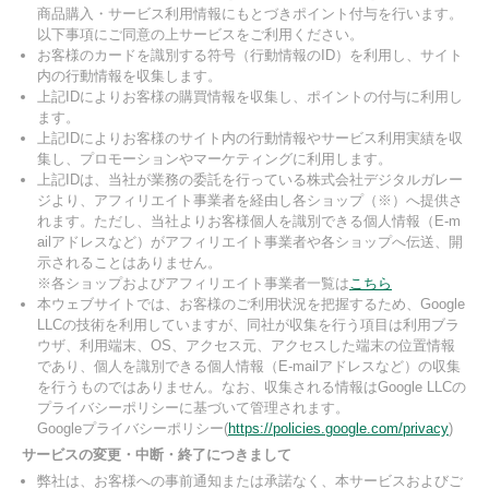
商品購入・サービス利用情報にもとづきポイント付与を行います。
以下事項にご同意の上サービスをご利用ください。
お客様のカードを識別する符号（行動情報のID）を利用し、サイト
内の行動情報を収集します。
上記IDによりお客様の購買情報を収集し、ポイントの付与に利用し
ます。
上記IDによりお客様のサイト内の行動情報やサービス利用実績を収
集し、プロモーションやマーケティングに利用します。
上記IDは、当社が業務の委託を行っている株式会社デジタルガレー
ジより、アフィリエイト事業者を経由し各ショップ（※）へ提供さ
れます。ただし、当社よりお客様個人を識別できる個人情報（E-m
ailアドレスなど）がアフィリエイト事業者や各ショップへ伝送、開
示されることはありません。
※各ショップおよびアフィリエイト事業者一覧は
こちら
本ウェブサイトでは、お客様のご利用状況を把握するため、Google
LLCの技術を利用していますが、同社が収集を行う項目は利用ブラ
ウザ、利用端末、OS、アクセス元、アクセスした端末の位置情報
であり、個人を識別できる個人情報（E-mailアドレスなど）の収集
を行うものではありません。なお、収集される情報はGoogle LLCの
プライバシーポリシーに基づいて管理されます。
Googleプライバシーポリシー(
https://policies.google.com/privacy
)
サービスの変更・中断・終了につきまして
弊社は、お客様への事前通知または承諾なく、本サービスおよびご