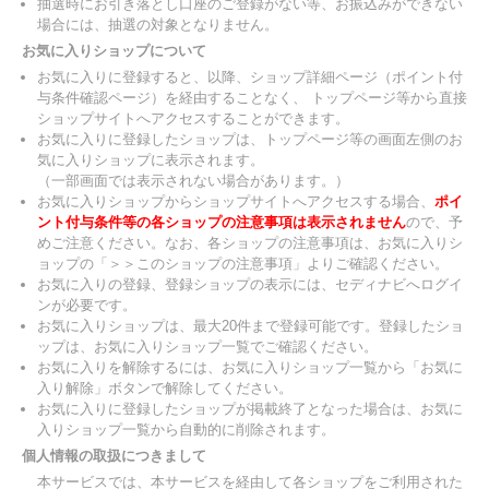
抽選時にお引き落とし口座のご登録がない等、お振込みができない
場合には、抽選の対象となりません。
お気に入りショップについて
お気に入りに登録すると、以降、ショップ詳細ページ（ポイント付
与条件確認ページ）を経由することなく、 トップページ等から直接
ショップサイトへアクセスすることができます。
お気に入りに登録したショップは、トップページ等の画面左側のお
気に入りショップに表示されます。
（一部画面では表示されない場合があります。）
お気に入りショップからショップサイトへアクセスする場合、
ポイ
ント付与条件等の各ショップの注意事項は表示されません
ので、予
めご注意ください。なお、各ショップの注意事項は、お気に入りシ
ョップの「＞＞このショップの注意事項」よりご確認ください。
お気に入りの登録、登録ショップの表示には、セディナビへログイ
ンが必要です。
お気に入りショップは、最大20件まで登録可能です。登録したショ
ップは、お気に入りショップ一覧でご確認ください。
お気に入りを解除するには、お気に入りショップ一覧から「お気に
入り解除」ボタンで解除してください。
お気に入りに登録したショップが掲載終了となった場合は、お気に
入りショップ一覧から自動的に削除されます。
個人情報の取扱につきまして
本サービスでは、本サービスを経由して各ショップをご利用された