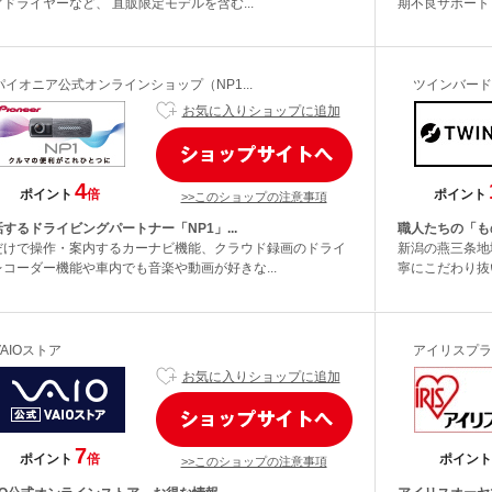
ドライヤーなど、 直販限定モデルを含む...
期不良サポート・
パイオニア公式オンラインショップ（NP1...
ツインバード
お気に入りショップに追加
4
ポイント
倍
ポイント
>>このショップの注意事項
するドライビングパートナー「NP1」...
職人たちの「も
だけで操作・案内するカーナビ機能、クラウド録画のドライ
新潟の燕三条地
レコーダー機能や車内でも音楽や動画が好きな...
寧にこだわり抜
VAIOストア
アイリスプラ
お気に入りショップに追加
7
ポイント
倍
ポイント
>>このショップの注意事項