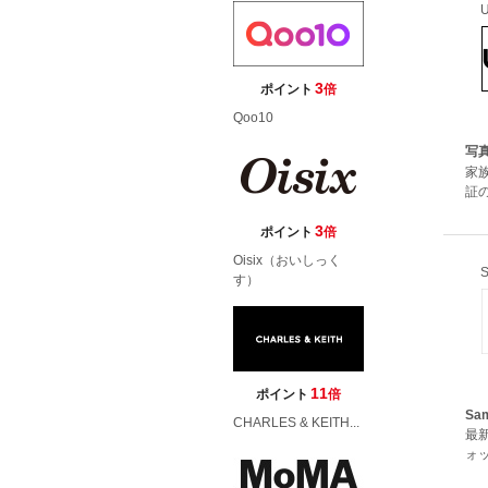
3
ポイント
倍
Qoo10
写
家
証
3
ポイント
倍
Oisix（おいしっく
す）
11
ポイント
倍
Sa
CHARLES & KEITH...
最
ォッ