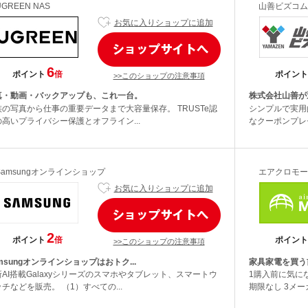
UGREEN NAS
山善ビズコム
お気に入りショップに追加
6
ポイント
倍
ポイント
>>このショップの注意事項
真・動画・バックアップも、これ一台。
株式会社山善が
族の写真から仕事の重要データまで大容量保存。 TRUSTe認
シンプルで実用
の高いプライバシー保護とオフライン...
なクーポンプレゼ
Samsungオンラインショップ
エアクロモール（a
お気に入りショップに追加
2
ポイント
倍
ポイント
>>このショップの注意事項
msungオンラインショップはおトク...
家具家電を買う
新AI搭載Galaxyシリーズのスマホやタブレット、スマートウ
1購入前に気に
チなどを販売。 （1）すべての...
期限なし 3メー