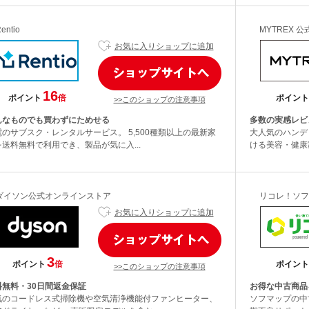
entio
MYTREX 
お気に入りショップに追加
16
ポイント
倍
ポイント
>>このショップの注意事項
んなものでも買わずにためせる
多数の実感レビ
電のサブスク・レンタルサービス。 5,500種類以上の最新家
大人気のハンデ
を送料無料で利用でき、製品が気に入...
ける美容・健康家
ダイソン公式オンラインストア
リコレ！ソフ
お気に入りショップに追加
3
ポイント
倍
ポイント
>>このショップの注意事項
料無料・30日間返金保証
お得な中古商品
気のコードレス式掃除機や空気清浄機能付ファンヒーター、
ソフマップの中