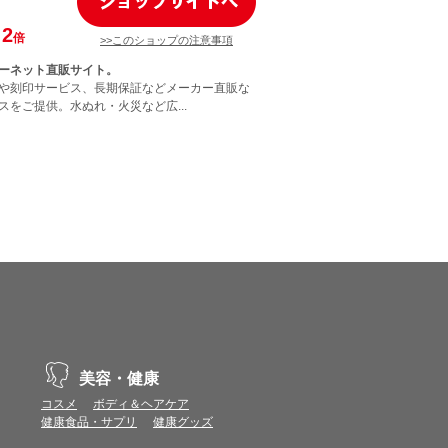
2
倍
>>このショップの注意事項
ーネット直販サイト。
や刻印サービス、長期保証などメーカー直販な
スをご提供。水ぬれ・火災など広...
美容・健康
コスメ
ボディ＆ヘアケア
健康食品・サプリ
健康グッズ