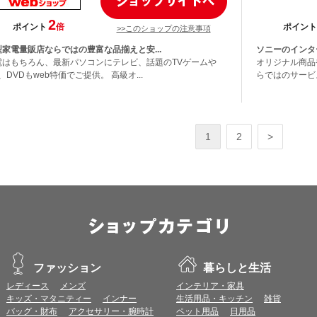
2
ポイント
倍
ポイント
>>このショップの注意事項
型家電量販店ならではの豊富な品揃えと安...
ソニーのインタ
電はもちろん、最新パソコンにテレビ、話題のTVゲームや
オリジナル商品
、DVDもweb特価でご提供。 高級オ...
らではのサービ
1
2
>
ファッション
暮らしと生活
レディース
メンズ
インテリア・家具
キッズ・マタニティー
インナー
生活用品・キッチン
雑貨
バッグ・財布
アクセサリー・腕時計
ペット用品
日用品