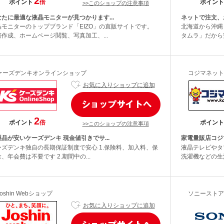
2
ポイント
倍
ポイント
>>このショップの注意事項
なたに最適な液晶モニターが見つかります...
ネットで注文、
晶モニターのトップブランド「EIZO」の直販サイトです。
北海道から沖縄
書作成、ホームページ閲覧、写真加工、...
タムラ」だから安
ケーズデンキオンラインショップ
コジマネット
お気に入りショップに追加
2
ポイント
倍
ポイント
>>このショップの注意事項
品が安いケーズデンキ 現金値引きでサ...
家電量販店コジ
ーズデンキ独自の長期保証制度で安心 1.保険料、加入料、保
液晶テレビやタ
、年会費は不要です 2.期間中の...
洗濯機などの生
Joshin Webショップ
ソニーストア
お気に入りショップに追加