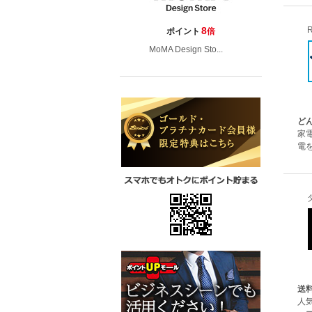
R
8
ポイント
倍
MoMA Design Sto...
ど
家
電
送
人