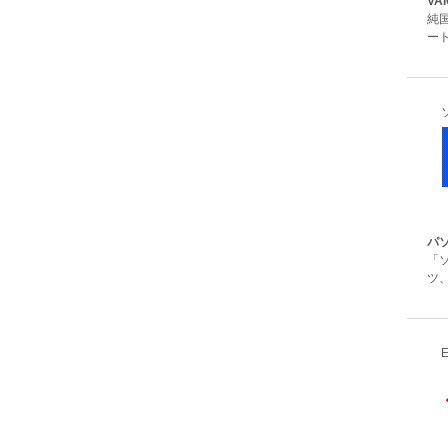
VA
純
ート
パ
「
ツ、