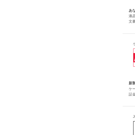
あ
液
文
新製
ケ
証金