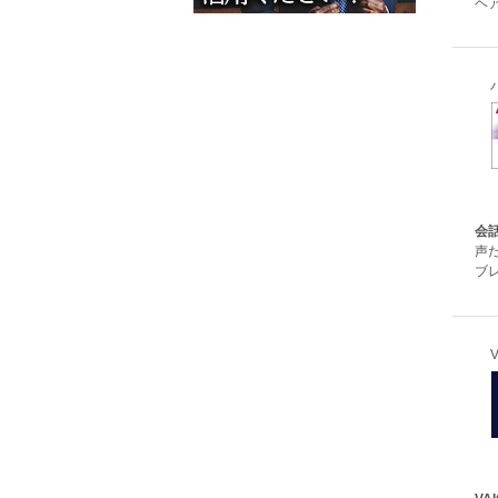
ヘア
会話
声
ブ