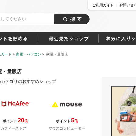
ご利用ガイド
お問い合
島カード
>
家電・パソコン
>
家電・量販店
電・量販店
のカテゴリのおすすめショップ
20
5
ポイント
倍
ポイント
倍
マカフィーストア
マウスコンピューター