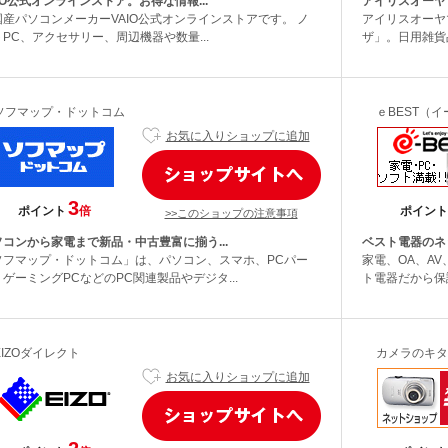
IO公式オンラインストア。お得な情報...
アイリスオーヤ
国産パソコンメーカーVAIO公式オンラインストアです。 ノ
アイリスオーヤ
PC、アクセサリー、周辺機器や数量...
ザ」。日用雑貨
ソフマップ・ドットコム
ｅBEST（
お気に入りショップに追加
3
ポイント
倍
ポイント
>>このショップの注意事項
ソコンから家電まで新品・中古豊富に揃う...
ベスト電器のネ
ソフマップ・ドットコム」は、パソコン、スマホ、PCパー
家電、OA、A
ゲーミングPCなどのPC関連製品やデジタ...
ト電器だから保
EIZOダイレクト
カメラのキタ
お気に入りショップに追加