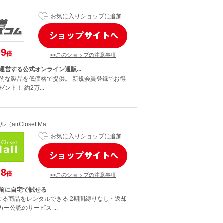
お気に入りショップに追加
9
倍
>>このショップの注意事項
運営する公式オンライン通販...
的な製品を低価格で提供。 新規会員登録でお得
ント！ 約2万...
irCloset Ma...
お気に入りショップに追加
8
倍
>>このショップの注意事項
前に自宅で試せる
なる商品をレンタルできる 2期間縛りなし・返却
カー公認のサービス ...