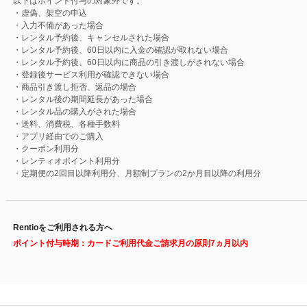
以下はポイント付与の対象外です。
・虚偽、架空の申込
・入力不備があった場合
・レンタル予約後、キャンセルされた場合
・レンタル予約後、60日以内に入金の確認が取れない場合
・レンタル予約後、60日以内に商品の引き渡しがされない場合
・登録後サービス利用が確認できない場合
・商品引き渡し拒否、返品の場合
・レンタル後の期間延長があった場合
・レンタル品の購入がされた場合
・送料、消費税、各種手数料
・アプリ経由でのご購入
・クーポン利用分
・レンティオポイント利用分
・定期便の2回目以降利用分、月額制プランの2か月目以降の利用分
Rentioをご利用される方へ
ポイント付与時期：カードご利用代金ご請求月の原則7ヵ月以内