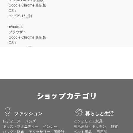
Google Chrome 最新版
OS：
macOS 15以降
■Android
ブラウザ：
Google Chrome 最新版
OS：
Android 15以降
■iOS
ブラウザ：
Apple Safari 最新版
OS：
iOS 18以降
※各ブラウザの最新版はリリース後1ヶ月前後で動作確認いたします。
※上記環境範囲内であっても、ブラウザとOSの組み合わせにより、 一部表
ます。
※推奨以外のブラウザや、推奨以前のバージョンのブラウザをご利用の場合
すので、推奨ブラウザでのご利用をお願いいたします。
ファッション
暮らしと生活
レディース
メンズ
インテリア・家具
＜CookieやJavaScriptについて＞
キッズ・マタニティー
インナー
生活用品・キッチン
雑貨
本サービスではCookieとJavaScriptの機能を使用している為、CookieとJa
バッグ・財布
アクセサリー・腕時計
ペット用品
日用品