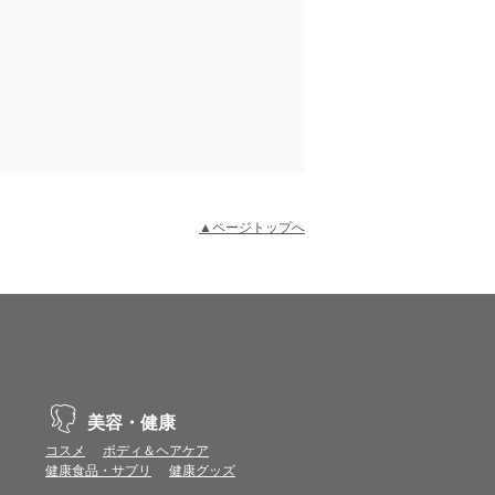
▲ページトップへ
示不具合や機能がご利用いただけない場合があり
、動作や表示が正しく行われない可能性がありま
美容・健康
コスメ
ボディ＆ヘアケア
健康食品・サプリ
健康グッズ
vaScriptが使用できる環境でご利用ください。