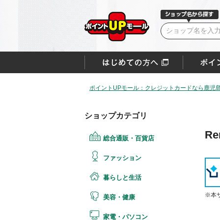
ポイントUPモール：クレジットカードなら鹿児
ショップカテゴリ
Re
総合通販・百貨店
ファッション
暮らしと生活
※本
美容・健康
家電・パソコン