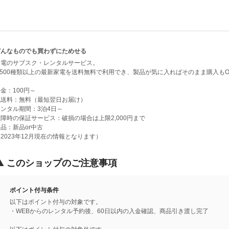
どんなものでも買わずにためせる
家電のサブスク・レンタルサービス。
5,500種類以上の最新家電を送料無料で利用でき、製品が気に入ればそのまま購入もO
金：100円～
配送料：無料（最短翌日お届け）
レンタル期間：3泊4日～
障時の保証サービス：破損の場合は上限2,000円まで
品：新品or中古
2023年12月現在の情報となります）
このショップのご注意事項
ポイント付与条件
以下はポイント付与の対象です。
・WEBからのレンタル予約後、60日以内の入金確認、商品引き渡し完了