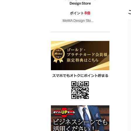
8
ポイント
倍
MoMA Design Sto...