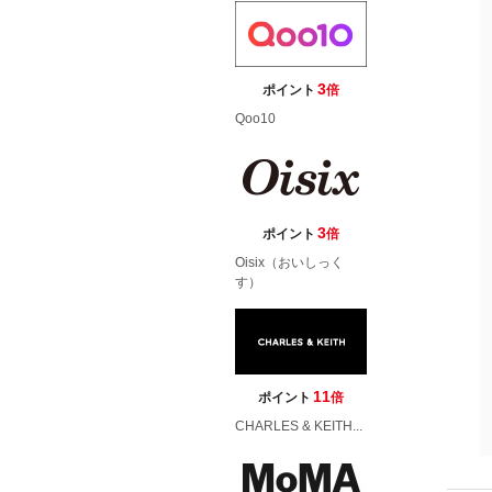
3
ポイント
倍
Qoo10
3
ポイント
倍
Oisix（おいしっく
す）
11
ポイント
倍
CHARLES & KEITH...