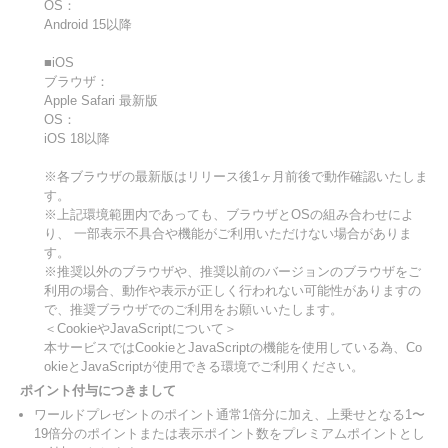
OS：
Android 15以降
■iOS
ブラウザ：
Apple Safari 最新版
OS：
iOS 18以降
※各ブラウザの最新版はリリース後1ヶ月前後で動作確認いたしま
す。
※上記環境範囲内であっても、ブラウザとOSの組み合わせによ
り、 一部表示不具合や機能がご利用いただけない場合がありま
す。
※推奨以外のブラウザや、推奨以前のバージョンのブラウザをご
利用の場合、動作や表示が正しく行われない可能性がありますの
で、推奨ブラウザでのご利用をお願いいたします。
＜CookieやJavaScriptについて＞
本サービスではCookieとJavaScriptの機能を使用している為、Co
okieとJavaScriptが使用できる環境でご利用ください。
ポイント付与につきまして
ワールドプレゼントのポイント通常1倍分に加え、上乗せとなる1〜
19倍分のポイントまたは表示ポイント数をプレミアムポイントとし