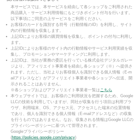
本サービスでは、本サービスを経由して各ショップをご利用された
商品購入・サービス利用情報にもとづきポイント付与を行います。
以下事項にご同意の上サービスをご利用ください。
お客様のカードを識別する符号（行動情報のID）を利用し、サイト
内の行動情報を収集します。
上記IDによりお客様の購買情報を収集し、ポイントの付与に利用し
ます。
上記IDによりお客様のサイト内の行動情報やサービス利用実績を収
集し、プロモーションやマーケティングに利用します。
上記IDは、当社が業務の委託を行っている株式会社デジタルガレー
ジより、アフィリエイト事業者を経由し各ショップ（※）へ提供さ
れます。ただし、当社よりお客様個人を識別できる個人情報（E-m
ailアドレスなど）がアフィリエイト事業者や各ショップへ伝送、開
示されることはありません。
※各ショップおよびアフィリエイト事業者一覧は
こちら
本ウェブサイトでは、お客様のご利用状況を把握するため、Google
LLCの技術を利用していますが、同社が収集を行う項目は利用ブラ
ウザ、利用端末、OS、アクセス元、アクセスした端末の位置情報
であり、個人を識別できる個人情報（E-mailアドレスなど）の収集
を行うものではありません。なお、収集される情報はGoogle LLCの
プライバシーポリシーに基づいて管理されます。
Googleプライバシーポリシー
(
https://policies.google.com/privacy
)