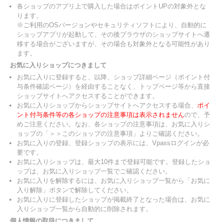
各ショップのアプリ上で購入した場合はポイントUPの対象外とな
ります。
※ご利用のOSバージョンやセキュリティソフトにより、自動的に
ショップアプリが起動して、その後ブラウザのショップサイトへ遷
移する場合がございますが、その場合も対象外となる可能性があり
ます。
お気に入りショップにつきまして
お気に入りに登録すると、以降、ショップ詳細ページ（ポイント付
与条件確認ページ）を経由することなく、トップページ等から直接
ショップサイトへアクセスすることができます。
お気に入りショップからショップサイトへアクセスする場合、
ポイ
ント付与条件等の各ショップの注意事項は表示されません
ので、予
めご注意ください。なお、各ショップの注意事項は、お気に入りシ
ョップの「＞＞このショップの注意事項」よりご確認ください。
お気に入りの登録、登録ショップの表示には、Vpassログインが必
要です。
お気に入りショップは、最大10件まで登録可能です。登録したショ
ップは、お気に入りショップ一覧でご確認ください。
お気に入りを解除するには、お気に入りショップ一覧から「お気に
入り解除」ボタンで解除してください。
お気に入りに登録したショップが掲載終了となった場合は、お気に
入りショップ一覧から自動的に削除されます。
個人情報の取扱につきまして