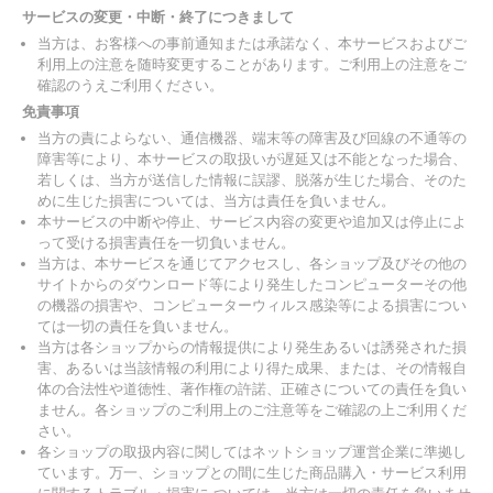
サービスの変更・中断・終了につきまして
当方は、お客様への事前通知または承諾なく、本サービスおよびご
利用上の注意を随時変更することがあります。ご利用上の注意をご
確認のうえご利用ください。
免責事項
当方の責によらない、通信機器、端末等の障害及び回線の不通等の
障害等により、本サービスの取扱いが遅延又は不能となった場合、
若しくは、当方が送信した情報に誤謬、脱落が生じた場合、そのた
めに生じた損害については、当方は責任を負いません。
本サービスの中断や停止、サービス内容の変更や追加又は停止によ
って受ける損害責任を一切負いません。
当方は、本サービスを通じてアクセスし、各ショップ及びその他の
サイトからのダウンロード等により発生したコンピューターその他
の機器の損害や、コンピューターウィルス感染等による損害につい
ては一切の責任を負いません。
当方は各ショップからの情報提供により発生あるいは誘発された損
害、あるいは当該情報の利用により得た成果、または、その情報自
体の合法性や道徳性、著作権の許諾、正確さについての責任を負い
ません。各ショップのご利用上のご注意等をご確認の上ご利用くだ
さい。
各ショップの取扱内容に関してはネットショップ運営企業に準拠し
ています。万一、ショップとの間に生じた商品購入・サービス利用