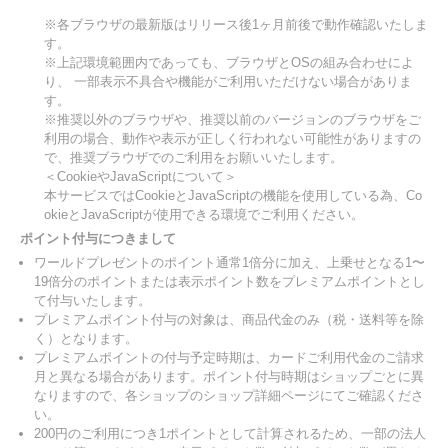
※各ブラウザの最新版はリリース後1ヶ月前後で動作確認いたしま
す。
※上記環境範囲内であっても、ブラウザとOSの組み合わせによ
り、 一部表示不具合や機能がご利用いただけない場合がありま
す。
※推奨以外のブラウザや、推奨以前のバージョンのブラウザをご
利用の場合、動作や表示が正しく行われない可能性がありますの
で、推奨ブラウザでのご利用をお願いいたします。
＜CookieやJavaScriptについて＞
本サービスではCookieとJavaScriptの機能を使用している為、Co
okieとJavaScriptが使用できる環境でご利用ください。
ポイント付与につきまして
ワールドプレゼントのポイント通常1倍分に加え、上乗せとなる1〜
19倍分のポイントまたは表示ポイント数をプレミアムポイントとし
て付与いたします。
プレミアムポイント付与の対象は、商品代金のみ（税・送料等を除
く）となります。
プレミアムポイントの付与予定時期は、カードご利用代金のご請求
月と異なる場合があります。ポイント付与時期はショップごとに異
なりますので、各ショップのショップ詳細ページにてご確認くださ
い。
200円のご利用につき1ポイントとして計算されるため、一部の法人