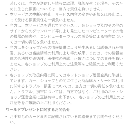
若しくは、当方が送信した情報に誤謬、脱落が生じた場合、そのた
めに生じた損害については、当方は責任を負いません。
本サービスの中断や停止、サービス内容の変更や追加又は停止によ
って受ける損害責任を一切負いません。
当方は、本サービスを通じてアクセスし、各ショップ及びその他の
サイトからのダウンロード等により発生したコンピューターその他
の機器の損害や、コンピューターウィルス感染等による損害につい
ては一切の責任を負いません。
当方は各ショップからの情報提供により発生あるいは誘発された損
害、あるいは当該情報の利用により得た成果、または、その情報自
体の合法性や道徳性、著作権の許諾、正確さについての責任を負い
ません。各ショップのご利用上のご注意等をご確認の上ご利用くだ
さい。
各ショップの取扱内容に関してはネットショップ運営企業に準拠し
ています。万一、ショップとの間に生じた商品購入・サービス利用
に関するトラブル・損害に ついては、当方は一切の責任を負いませ
ん。トラブル、損害については、当方ではなく、ご利用のネットシ
ョップ運営企業に直接お申し出下さい。 各ショップのご利用上のご
注意等をご確認の上ご利用ください。
ワールドプレゼントに関するお問合せ
お手持ちのカード裏面に記載されている連絡先までお問合せくださ
い。