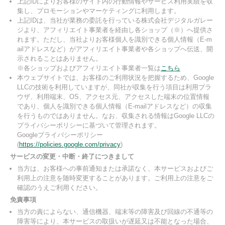
上記IDによりお客様のサイト内の行動情報やサービス利用実績を収
集し、プロモーションやマーケティングに利用します。
上記IDは、当社が業務の委託を行っている株式会社デジタルガレー
ジより、アフィリエイト事業者を経由し各ショップ（※）へ提供さ
れます。ただし、当社よりお客様個人を識別できる個人情報（E-m
ailアドレスなど）がアフィリエイト事業者や各ショップへ伝送、開
示されることはありません。
※各ショップおよびアフィリエイト事業者一覧は
こちら
本ウェブサイトでは、お客様のご利用状況を把握するため、Google
LLCの技術を利用していますが、同社が収集を行う項目は利用ブラ
ウザ、利用端末、OS、アクセス元、アクセスした端末の位置情報
であり、個人を識別できる個人情報（E-mailアドレスなど）の収集
を行うものではありません。なお、収集される情報はGoogle LLCの
プライバシーポリシーに基づいて管理されます。
Googleプライバシーポリシー
(
https://policies.google.com/privacy
)
サービスの変更・中断・終了につきまして
当方は、お客様への事前通知または承諾なく、本サービスおよびご
利用上の注意を随時変更することがあります。ご利用上の注意をご
確認のうえご利用ください。
免責事項
当方の責によらない、通信機器、端末等の障害及び回線の不通等の
障害等により、本サービスの取扱いが遅延又は不能となった場合、