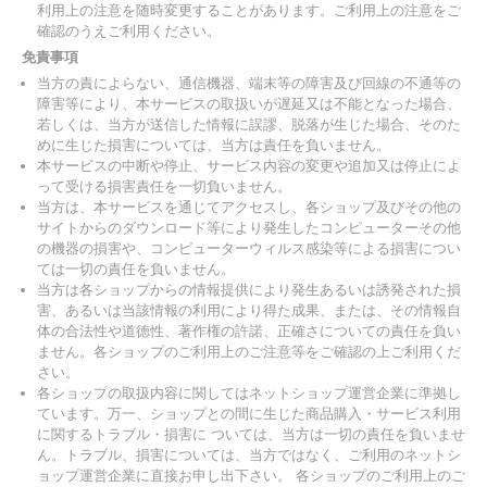
利用上の注意を随時変更することがあります。ご利用上の注意をご
確認のうえご利用ください。
免責事項
当方の責によらない、通信機器、端末等の障害及び回線の不通等の
障害等により、本サービスの取扱いが遅延又は不能となった場合、
若しくは、当方が送信した情報に誤謬、脱落が生じた場合、そのた
めに生じた損害については、当方は責任を負いません。
本サービスの中断や停止、サービス内容の変更や追加又は停止によ
って受ける損害責任を一切負いません。
当方は、本サービスを通じてアクセスし、各ショップ及びその他の
サイトからのダウンロード等により発生したコンピューターその他
の機器の損害や、コンピューターウィルス感染等による損害につい
ては一切の責任を負いません。
当方は各ショップからの情報提供により発生あるいは誘発された損
害、あるいは当該情報の利用により得た成果、または、その情報自
体の合法性や道徳性、著作権の許諾、正確さについての責任を負い
ません。各ショップのご利用上のご注意等をご確認の上ご利用くだ
さい。
各ショップの取扱内容に関してはネットショップ運営企業に準拠し
ています。万一、ショップとの間に生じた商品購入・サービス利用
に関するトラブル・損害に ついては、当方は一切の責任を負いませ
ん。トラブル、損害については、当方ではなく、ご利用のネットシ
ョップ運営企業に直接お申し出下さい。 各ショップのご利用上のご