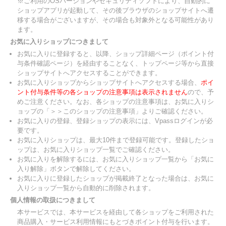
※ご利用のOSバージョンやセキュリティソフトにより、自動的に
ショップアプリが起動して、その後ブラウザのショップサイトへ遷
移する場合がございますが、その場合も対象外となる可能性があり
ます。
お気に入りショップにつきまして
お気に入りに登録すると、以降、ショップ詳細ページ（ポイント付
与条件確認ページ）を経由することなく、トップページ等から直接
ショップサイトへアクセスすることができます。
お気に入りショップからショップサイトへアクセスする場合、
ポイ
ント付与条件等の各ショップの注意事項は表示されません
ので、予
めご注意ください。なお、各ショップの注意事項は、お気に入りシ
ョップの「＞＞このショップの注意事項」よりご確認ください。
お気に入りの登録、登録ショップの表示には、Vpassログインが必
要です。
お気に入りショップは、最大10件まで登録可能です。登録したショ
ップは、お気に入りショップ一覧でご確認ください。
お気に入りを解除するには、お気に入りショップ一覧から「お気に
入り解除」ボタンで解除してください。
お気に入りに登録したショップが掲載終了となった場合は、お気に
入りショップ一覧から自動的に削除されます。
個人情報の取扱につきまして
本サービスでは、本サービスを経由して各ショップをご利用された
商品購入・サービス利用情報にもとづきポイント付与を行います。