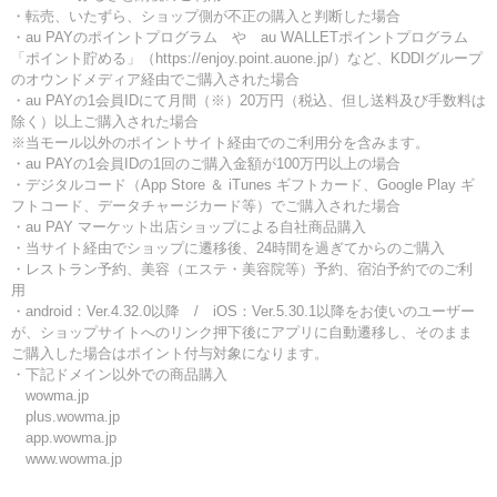
・転売、いたずら、ショップ側が不正の購入と判断した場合
・au PAYのポイントプログラム や au WALLETポイントプログラム
「ポイント貯める」（https://enjoy.point.auone.jp/）など、KDDIグループ
のオウンドメディア経由でご購入された場合
・au PAYの1会員IDにて月間（※）20万円（税込、但し送料及び手数料は
除く）以上ご購入された場合
※当モール以外のポイントサイト経由でのご利用分を含みます。
・au PAYの1会員IDの1回のご購入金額が100万円以上の場合
・デジタルコード（App Store ＆ iTunes ギフトカード、Google Play ギ
フトコード、データチャージカード等）でご購入された場合
・au PAY マーケット出店ショップによる自社商品購入
・当サイト経由でショップに遷移後、24時間を過ぎてからのご購入
・レストラン予約、美容（エステ・美容院等）予約、宿泊予約でのご利
用
・android：Ver.4.32.0以降 / iOS：Ver.5.30.1以降をお使いのユーザー
が、ショップサイトへのリンク押下後にアプリに自動遷移し、そのまま
ご購入した場合はポイント付与対象になります。
・下記ドメイン以外での商品購入
wowma.jp
plus.wowma.jp
app.wowma.jp
www.wowma.jp