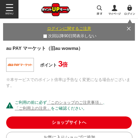
ログインに関するご注意
次回以降90日間表示しない
au PAY マーケット（旧au wowma）
3
倍
ポイント
※本サービスでのポイント倍率は予告なく変更になる場合がございま
す。
ご利用の前に必ず
「このショップのご注意事項」
、
「ご利用上の注意」
をご確認ください。
ショップサイトへ
お気に入りショップに追加