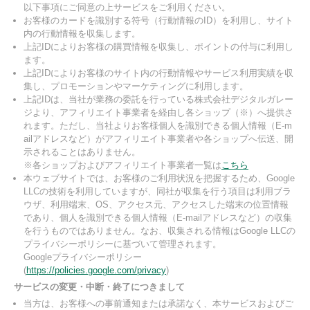
以下事項にご同意の上サービスをご利用ください。
お客様のカードを識別する符号（行動情報のID）を利用し、サイト
内の行動情報を収集します。
上記IDによりお客様の購買情報を収集し、ポイントの付与に利用し
ます。
上記IDによりお客様のサイト内の行動情報やサービス利用実績を収
集し、プロモーションやマーケティングに利用します。
上記IDは、当社が業務の委託を行っている株式会社デジタルガレー
ジより、アフィリエイト事業者を経由し各ショップ（※）へ提供さ
れます。ただし、当社よりお客様個人を識別できる個人情報（E-m
ailアドレスなど）がアフィリエイト事業者や各ショップへ伝送、開
示されることはありません。
※各ショップおよびアフィリエイト事業者一覧は
こちら
本ウェブサイトでは、お客様のご利用状況を把握するため、Google
LLCの技術を利用していますが、同社が収集を行う項目は利用ブラ
ウザ、利用端末、OS、アクセス元、アクセスした端末の位置情報
であり、個人を識別できる個人情報（E-mailアドレスなど）の収集
を行うものではありません。なお、収集される情報はGoogle LLCの
プライバシーポリシーに基づいて管理されます。
Googleプライバシーポリシー
(
https://policies.google.com/privacy
)
サービスの変更・中断・終了につきまして
当方は、お客様への事前通知または承諾なく、本サービスおよびご