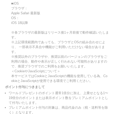
■iOS
ブラウザ：
Apple Safari 最新版
OS：
iOS 18以降
※各ブラウザの最新版はリリース後1ヶ月前後で動作確認いたしま
す。
※上記環境範囲内であっても、ブラウザとOSの組み合わせによ
り、 一部表示不具合や機能がご利用いただけない場合がありま
す。
※推奨以外のブラウザや、推奨以前のバージョンのブラウザをご
利用の場合、動作や表示が正しく行われない可能性がありますの
で、推奨ブラウザでのご利用をお願いいたします。
＜CookieやJavaScriptについて＞
本サービスではCookieとJavaScriptの機能を使用している為、Co
okieとJavaScriptが使用できる環境でご利用ください。
ポイント付与につきまして
ワールドプレゼントのポイント通常1倍分に加え、上乗せとなる1〜
19倍分のポイントまたは表示ポイント数をプレミアムポイントとし
て付与いたします。
プレミアムポイント付与の対象は、商品代金のみ（税・送料等を除
く）となります。