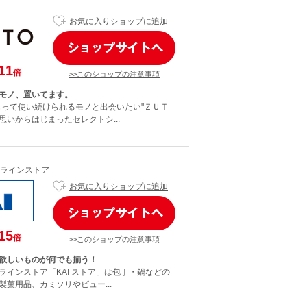
お気に入りショップに追加
11
倍
>>このショップの注意事項
モノ、置いてます。
もって使い続けられるモノと出会いたい"ＺＵＴ
思いからはじまったセレクトシ...
ラインストア
お気に入りショップに追加
15
倍
>>このショップの注意事項
欲しいものが何でも揃う！
ラインストア「KAI ストア」は包丁・鍋などの
製菓用品、カミソリやビュー...