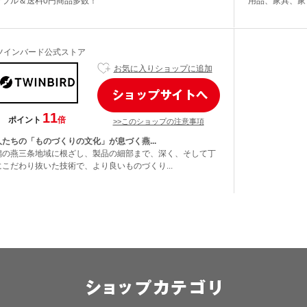
ナブル＆送料0円商品多数！
用品、家具、家電
ツインバード公式ストア
お気に入りショップに追加
11
ポイント
倍
>>このショップの注意事項
人たちの「ものづくりの文化」が息づく燕...
潟の燕三条地域に根ざし、製品の細部まで、深く、そして丁
にこだわり抜いた技術で、より良いものづくり...