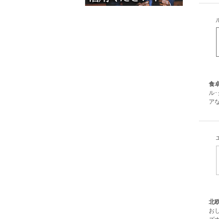
食
ル
ア
北
お