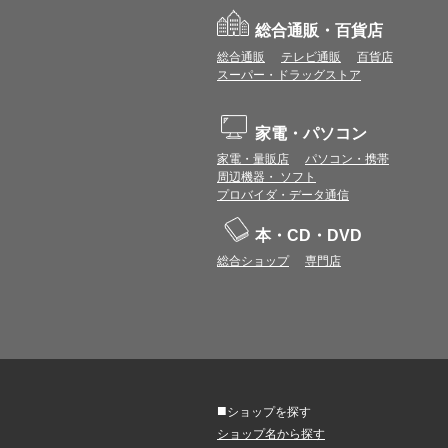
総合通販・百貨店
総合通販
テレビ通販
百貨店
スーパー・ドラッグストア
家電・パソコン
家電・量販店
パソコン・携帯
周辺機器・ ソフト
プロバイダ・データ通信
本・CD・DVD
総合ショップ
専門店
■
ショップを探す
ショップ名から探す