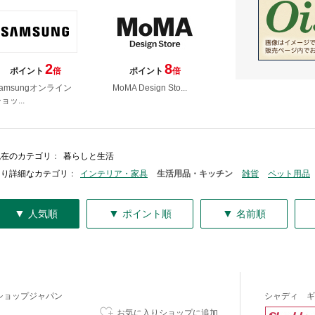
2
8
ポイント
倍
ポイント
倍
amsungオンライン
MoMA Design Sto...
ョッ...
現在のカテゴリ
：
暮らしと生活
より詳細なカテゴリ
：
インテリア・家具
生活用品・キッチン
雑貨
ペット用品
▼
▼
▼
人気順
ポイント順
名前順
ショップジャパン
シャディ ギ
お気に入りショップに追加