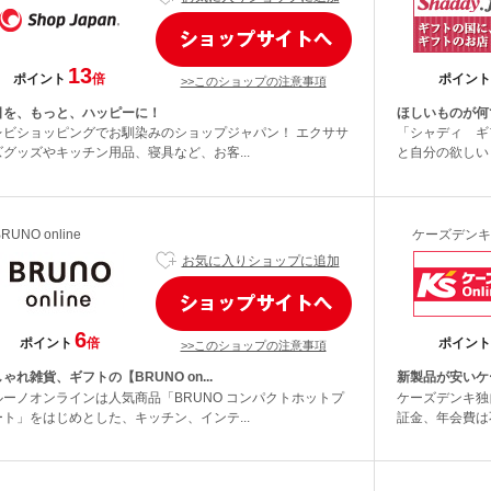
13
ポイント
倍
ポイント
>>このショップの注意事項
日を、もっと、ハッピーに！
ほしいものが何
レビショッピングでお馴染みのショップジャパン！ エクササ
「シャディ ギ
ズグッズやキッチン用品、寝具など、お客...
と自分の欲しい
RUNO online
ケーズデンキ
お気に入りショップに追加
6
ポイント
倍
ポイント
>>このショップの注意事項
ゃれ雑貨、ギフトの【BRUNO on...
新製品が安いケー
ルーノオンラインは人気商品「BRUNO コンパクトホットプ
ケーズデンキ独
ート」をはじめとした、キッチン、インテ...
証金、年会費は不