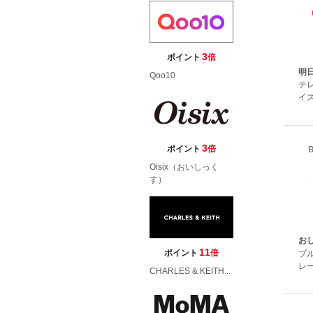
3
ポイント
倍
明
Qoo10
テ
イ
3
ポイント
倍
B
Oisix（おいしっく
す）
おし
11
ポイント
倍
ブ
レ
CHARLES & KEITH...