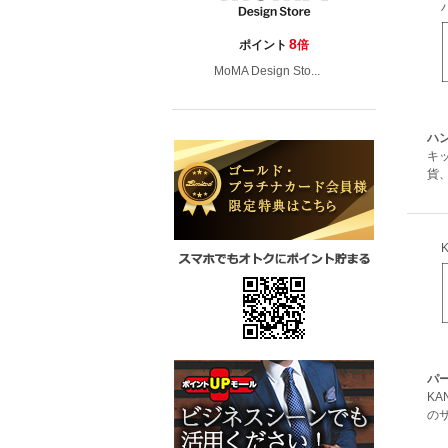
8
ポイント
倍
MoMA Design Sto...
ハ
キ
貨
パー
KA
のサ