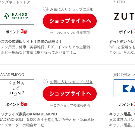
ハンズネットストア
ZUTTO
お気に入りショップに追加
3
ポイント
倍
ポイント
>>このショップの注意事項
ンズの公式通販サイト！自慢の品揃え！
ずっと使いたい
ッチン用品、健康・美容雑貨、DIY、インテリアや生活雑
"ずっと愛着を
、ホビー用品など豊富に取り扱っております！...
ＴＯは、そんな
KANADEMONO
貝印公式オン
お気に入りショップに追加
6
ポイント
倍
ポイント
>>このショップの注意事項
ソナライズ家具のKANADEMONO
キッチン用品、
NADEMONOは、5,000通りを超える組み合わせ × 1cm単位
貝印運営のオン
イズオーダーの独自サービ...
キッチン用品、