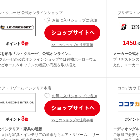
ル・クルーゼ 公式オンラインショップ
ブリヂストン
お気に入りショップに追加
6
1450
ポイント
倍
ポ
>>このショップの注意事項
卓を彩る「ル・クルーゼ」公式オンライン...
メーカー公式オ
･クルーゼの公式オンラインショップでは鋳物ホーローウェ
ブリヂストンの
などホーム＆キッチンの幅広い商品を取り揃え...
えた、メーカー公
エア・リゾーム インテリア本店
ココデカウ【
お気に入りショップに追加
3
ポイント
倍
ポイント
>>このショップの注意事項
欧インテリア・家具の通販
エディオングル
しゃれな家具・インテリアの通販ならエア・リゾーム。 リー
ご家庭で必要な