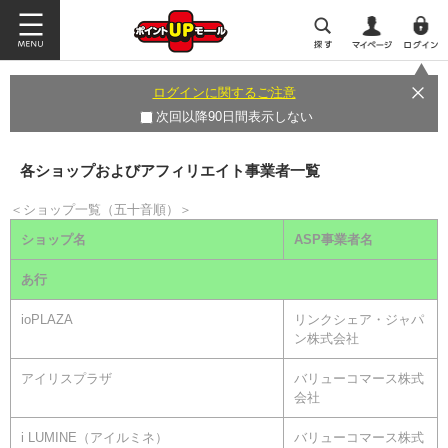
ログインに関するご注意
次回以降90日間表示しない
各ショップおよびアフィリエイト事業者一覧
＜ショップ一覧（五十音順）＞
ショップ名
ASP事業者名
あ行
ioPLAZA
リンクシェア・ジャパ
ン株式会社
アイリスプラザ
バリューコマース株式
会社
i LUMINE（アイルミネ）
バリューコマース株式