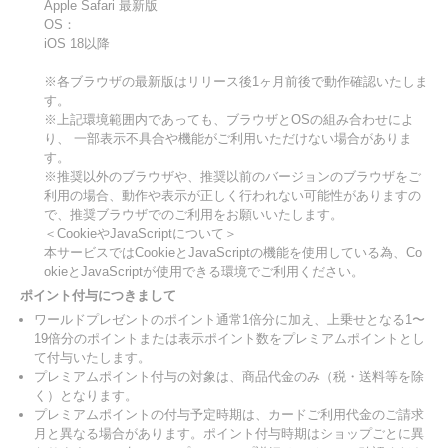
Apple Safari 最新版
OS：
iOS 18以降
※各ブラウザの最新版はリリース後1ヶ月前後で動作確認いたしま
す。
※上記環境範囲内であっても、ブラウザとOSの組み合わせによ
り、 一部表示不具合や機能がご利用いただけない場合がありま
す。
※推奨以外のブラウザや、推奨以前のバージョンのブラウザをご
利用の場合、動作や表示が正しく行われない可能性がありますの
で、推奨ブラウザでのご利用をお願いいたします。
＜CookieやJavaScriptについて＞
本サービスではCookieとJavaScriptの機能を使用している為、Co
okieとJavaScriptが使用できる環境でご利用ください。
ポイント付与につきまして
ワールドプレゼントのポイント通常1倍分に加え、上乗せとなる1〜
19倍分のポイントまたは表示ポイント数をプレミアムポイントとし
て付与いたします。
プレミアムポイント付与の対象は、商品代金のみ（税・送料等を除
く）となります。
プレミアムポイントの付与予定時期は、カードご利用代金のご請求
月と異なる場合があります。ポイント付与時期はショップごとに異