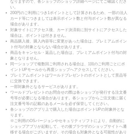
なりますので、各ショップのショップ詳細ページにてご確認くださ
い。
200円のご利用につき1ポイントとして計算されるため、一部の法人
カード等につきましては表示ポイント数と付与ポイント数が異なる
場合があります。
対象サイトにアクセス後、カード決済前に別サイトにアクセスした
場合は、ポイントは付きません。
商品購入後、購入内容等に変更があった場合は、プレミアムポイン
ト付与の対象とならない場合があります。
商品をキャンセル・返品した場合は、プレミアムポイント付与の対
象となりません。
同一ショップで複数回ご利用される場合は、1回のご利用ごとにポ
イントUPモールから再度ショップへアクセスしてください。
プレミアムポイントはワールドプレゼントのポイントとして景品等
に交換できます。
一部対象外となるサービスがあります。
ワールドプレゼントのお問合せの際は各ショップが発行する注文番
号等が必要になる場合があります。各ショップからご注文後に届く
注文番号等の記載のあるメールを必ず保管してください。
各ショップのアプリ上で購入した場合はポイントUPの対象外とな
ります。
※ご利用のOSバージョンやセキュリティソフトにより、自動的に
ショップアプリが起動して、その後ブラウザのショップサイトへ遷
移する場合がございますが、その場合も対象外となる可能性があり