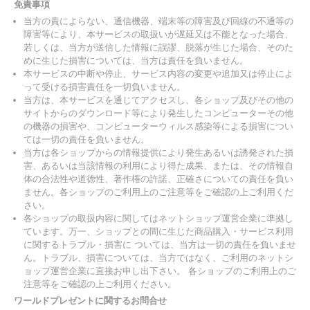
免責事項
当方の責によらない、通信機器、端末等の障害及び回線の不通等の
障害等により、本サービスの取扱いが遅延又は不能となった場合、
若しくは、当方が送信した情報に誤謬、脱落が生じた場合、そのた
めに生じた損害については、当方は責任を負いません。
本サービスの中断や停止、サービス内容の変更や追加又は停止によ
って受ける損害責任を一切負いません。
当方は、本サービスを通じてアクセスし、各ショップ及びその他の
サイトからのダウンロード等により発生したコンピューターその他
の機器の損害や、コンピューターウィルス感染等による損害につい
ては一切の責任を負いません。
当方は各ショップからの情報提供により発生あるいは誘発された損
害、あるいは当該情報の利用により得た成果、または、その情報自
体の合法性や道徳性、著作権の許諾、正確さについての責任を負い
ません。各ショップのご利用上のご注意等をご確認の上ご利用くだ
さい。
各ショップの取扱内容に関してはネットショップ運営企業に準拠し
ています。万一、ショップとの間に生じた商品購入・サービス利用
に関するトラブル・損害に ついては、当方は一切の責任を負いませ
ん。トラブル、損害については、当方ではなく、ご利用のネットシ
ョップ運営企業に直接お申し出下さい。 各ショップのご利用上のご
注意等をご確認の上ご利用ください。
ワールドプレゼントに関するお問合せ