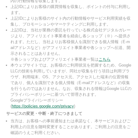
内の行動情報を収集します。
上記IDによりお客様の購買情報を収集し、ポイントの付与に利用し
ます。
上記IDによりお客様のサイト内の行動情報やサービス利用実績を収
集し、プロモーションやマーケティングに利用します。
上記IDは、当社が業務の委託を行っている株式会社デジタルガレー
ジより、アフィリエイト事業者を経由し各ショップ（※）へ提供さ
れます。ただし、当社よりお客様個人を識別できる個人情報（E-m
ailアドレスなど）がアフィリエイト事業者や各ショップへ伝送、開
示されることはありません。
※各ショップおよびアフィリエイト事業者一覧は
こちら
本ウェブサイトでは、お客様のご利用状況を把握するため、Google
LLCの技術を利用していますが、同社が収集を行う項目は利用ブラ
ウザ、利用端末、OS、アクセス元、アクセスした端末の位置情報
であり、個人を識別できる個人情報（E-mailアドレスなど）の収集
を行うものではありません。なお、収集される情報はGoogle LLCの
プライバシーポリシーに基づいて管理されます。
Googleプライバシーポリシー
(
https://policies.google.com/privacy
)
サービスの変更・中断・終了につきまして
当方は、お客様への事前通知または承諾なく、本サービスおよびご
利用上の注意を随時変更することがあります。ご利用上の注意をご
確認のうえご利用ください。