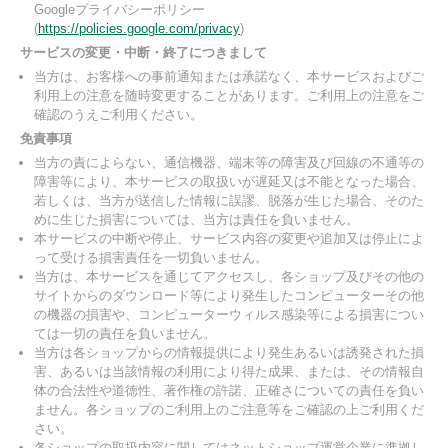
Googleプライバシーポリシー
(
https://policies.google.com/privacy
)
サービスの変更・中断・終了につきまして
当方は、お客様への事前通知または承諾なく、本サービスおよびご
利用上の注意を随時変更することがあります。ご利用上の注意をご
確認のうえご利用ください。
免責事項
当方の責によらない、通信機器、端末等の障害及び回線の不通等の
障害等により、本サービスの取扱いが遅延又は不能となった場合、
若しくは、当方が送信した情報に誤謬、脱落が生じた場合、そのた
めに生じた損害については、当方は責任を負いません。
本サービスの中断や停止、サービス内容の変更や追加又は停止によ
って受ける損害責任を一切負いません。
当方は、本サービスを通じてアクセスし、各ショップ及びその他の
サイトからのダウンロード等により発生したコンピューターその他
の機器の損害や、コンピューターウィルス感染等による損害につい
ては一切の責任を負いません。
当方は各ショップからの情報提供により発生あるいは誘発された損
害、あるいは当該情報の利用により得た成果、または、その情報自
体の合法性や道徳性、著作権の許諾、正確さについての責任を負い
ません。各ショップのご利用上のご注意等をご確認の上ご利用くだ
さい。
各ショップの取扱内容に関してはネットショップ運営企業に準拠し