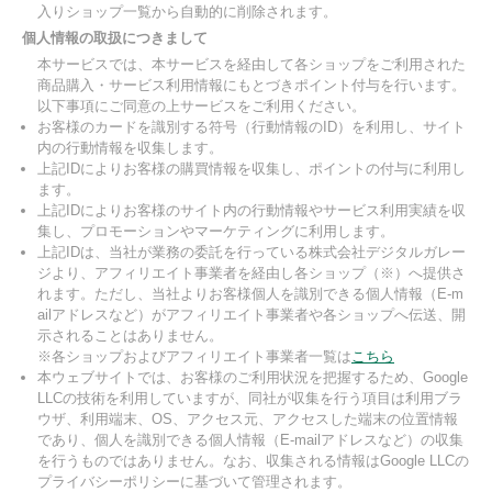
入りショップ一覧から自動的に削除されます。
個人情報の取扱につきまして
本サービスでは、本サービスを経由して各ショップをご利用された
商品購入・サービス利用情報にもとづきポイント付与を行います。
以下事項にご同意の上サービスをご利用ください。
お客様のカードを識別する符号（行動情報のID）を利用し、サイト
内の行動情報を収集します。
上記IDによりお客様の購買情報を収集し、ポイントの付与に利用し
ます。
上記IDによりお客様のサイト内の行動情報やサービス利用実績を収
集し、プロモーションやマーケティングに利用します。
上記IDは、当社が業務の委託を行っている株式会社デジタルガレー
ジより、アフィリエイト事業者を経由し各ショップ（※）へ提供さ
れます。ただし、当社よりお客様個人を識別できる個人情報（E-m
ailアドレスなど）がアフィリエイト事業者や各ショップへ伝送、開
示されることはありません。
※各ショップおよびアフィリエイト事業者一覧は
こちら
本ウェブサイトでは、お客様のご利用状況を把握するため、Google
LLCの技術を利用していますが、同社が収集を行う項目は利用ブラ
ウザ、利用端末、OS、アクセス元、アクセスした端末の位置情報
であり、個人を識別できる個人情報（E-mailアドレスなど）の収集
を行うものではありません。なお、収集される情報はGoogle LLCの
プライバシーポリシーに基づいて管理されます。