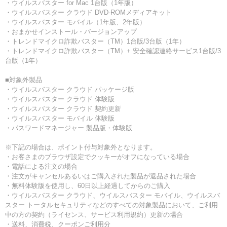
・ウイルスバスター for Mac 1台版（1年版）
・ウイルスバスター クラウド DVD-ROMメディアキット
・ウイルスバスター モバイル（1年版、2年版）
・おまかせインストール・バージョンアップ
・トレンドマイクロ詐欺バスター（TM）1台版/3台版（1年）
・トレンドマイクロ詐欺バスター（TM）+ 安全確認連絡サービス1台版/3
台版（1年）
■対象外製品
・ウイルスバスター クラウド パッケージ版
・ウイルスバスター クラウド 体験版
・ウイルスバスター クラウド 契約更新
・ウイルスバスター モバイル 体験版
・パスワードマネージャー 製品版・体験版
※下記の場合は、ポイント付与対象外となります。
・お客さまのブラウザ設定でクッキーがオフになっている場合
・電話による注文の場合
・注文がキャンセルあるいはご購入された製品が返品された場合
・無料体験版を使用し、60日以上経過してからのご購入
・ウイルスバスター クラウド、ウイルスバスター モバイル、ウイルスバ
スター トータルセキュリティなどのすべての対象製品において、ご利用
中の方の契約（ライセンス、サービス利用規約）更新の場合
・送料、消費税、クーポンご利用分