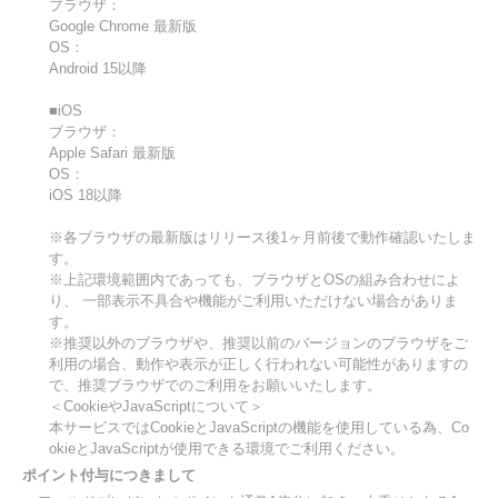
ブラウザ：
Google Chrome 最新版
OS：
Android 15以降
■iOS
ブラウザ：
Apple Safari 最新版
OS：
iOS 18以降
※各ブラウザの最新版はリリース後1ヶ月前後で動作確認いたしま
す。
※上記環境範囲内であっても、ブラウザとOSの組み合わせによ
り、 一部表示不具合や機能がご利用いただけない場合がありま
す。
※推奨以外のブラウザや、推奨以前のバージョンのブラウザをご
利用の場合、動作や表示が正しく行われない可能性がありますの
で、推奨ブラウザでのご利用をお願いいたします。
＜CookieやJavaScriptについて＞
本サービスではCookieとJavaScriptの機能を使用している為、Co
okieとJavaScriptが使用できる環境でご利用ください。
ポイント付与につきまして