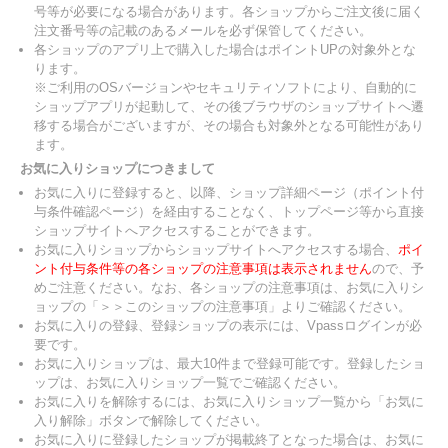
号等が必要になる場合があります。各ショップからご注文後に届く
注文番号等の記載のあるメールを必ず保管してください。
各ショップのアプリ上で購入した場合はポイントUPの対象外とな
ります。
※ご利用のOSバージョンやセキュリティソフトにより、自動的に
ショップアプリが起動して、その後ブラウザのショップサイトへ遷
移する場合がございますが、その場合も対象外となる可能性があり
ます。
お気に入りショップにつきまして
お気に入りに登録すると、以降、ショップ詳細ページ（ポイント付
与条件確認ページ）を経由することなく、トップページ等から直接
ショップサイトへアクセスすることができます。
お気に入りショップからショップサイトへアクセスする場合、
ポイ
ント付与条件等の各ショップの注意事項は表示されません
ので、予
めご注意ください。なお、各ショップの注意事項は、お気に入りシ
ョップの「＞＞このショップの注意事項」よりご確認ください。
お気に入りの登録、登録ショップの表示には、Vpassログインが必
要です。
お気に入りショップは、最大10件まで登録可能です。登録したショ
ップは、お気に入りショップ一覧でご確認ください。
お気に入りを解除するには、お気に入りショップ一覧から「お気に
入り解除」ボタンで解除してください。
お気に入りに登録したショップが掲載終了となった場合は、お気に