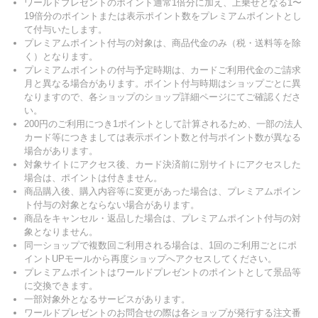
ワールドプレゼントのポイント通常1倍分に加え、上乗せとなる1〜
19倍分のポイントまたは表示ポイント数をプレミアムポイントとし
て付与いたします。
プレミアムポイント付与の対象は、商品代金のみ（税・送料等を除
く）となります。
プレミアムポイントの付与予定時期は、カードご利用代金のご請求
月と異なる場合があります。ポイント付与時期はショップごとに異
なりますので、各ショップのショップ詳細ページにてご確認くださ
い。
200円のご利用につき1ポイントとして計算されるため、一部の法人
カード等につきましては表示ポイント数と付与ポイント数が異なる
場合があります。
対象サイトにアクセス後、カード決済前に別サイトにアクセスした
場合は、ポイントは付きません。
商品購入後、購入内容等に変更があった場合は、プレミアムポイン
ト付与の対象とならない場合があります。
商品をキャンセル・返品した場合は、プレミアムポイント付与の対
象となりません。
同一ショップで複数回ご利用される場合は、1回のご利用ごとにポ
イントUPモールから再度ショップへアクセスしてください。
プレミアムポイントはワールドプレゼントのポイントとして景品等
に交換できます。
一部対象外となるサービスがあります。
ワールドプレゼントのお問合せの際は各ショップが発行する注文番