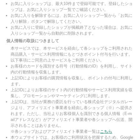
お気に入りショップは、最大10件まで登録可能です。登録したショ
ップは、お気に入りショップ一覧でご確認ください。
お気に入りを解除するには、お気に入りショップ一覧から「お気に
入り解除」ボタンで解除してください。
お気に入りに登録したショップが掲載終了となった場合は、お気に
入りショップ一覧から自動的に削除されます。
個人情報の取扱につきまして
本サービスでは、本サービスを経由して各ショップをご利用された
商品購入・サービス利用情報にもとづきポイント付与を行います。
以下事項にご同意の上サービスをご利用ください。
お客様のカードを識別する符号（行動情報のID）を利用し、サイト
内の行動情報を収集します。
上記IDによりお客様の購買情報を収集し、ポイントの付与に利用し
ます。
上記IDによりお客様のサイト内の行動情報やサービス利用実績を収
集し、プロモーションやマーケティングに利用します。
上記IDは、当社が業務の委託を行っている株式会社デジタルガレー
ジより、アフィリエイト事業者を経由し各ショップ（※）へ提供さ
れます。ただし、当社よりお客様個人を識別できる個人情報（E-m
ailアドレスなど）がアフィリエイト事業者や各ショップへ伝送、開
示されることはありません。
※各ショップおよびアフィリエイト事業者一覧は
こちら
本ウェブサイトでは、お客様のご利用状況を把握するため、Google