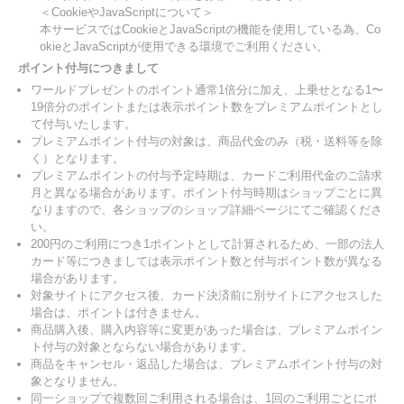
＜CookieやJavaScriptについて＞
本サービスではCookieとJavaScriptの機能を使用している為、Co
okieとJavaScriptが使用できる環境でご利用ください。
ポイント付与につきまして
ワールドプレゼントのポイント通常1倍分に加え、上乗せとなる1〜
19倍分のポイントまたは表示ポイント数をプレミアムポイントとし
て付与いたします。
プレミアムポイント付与の対象は、商品代金のみ（税・送料等を除
く）となります。
プレミアムポイントの付与予定時期は、カードご利用代金のご請求
月と異なる場合があります。ポイント付与時期はショップごとに異
なりますので、各ショップのショップ詳細ページにてご確認くださ
い。
200円のご利用につき1ポイントとして計算されるため、一部の法人
カード等につきましては表示ポイント数と付与ポイント数が異なる
場合があります。
対象サイトにアクセス後、カード決済前に別サイトにアクセスした
場合は、ポイントは付きません。
商品購入後、購入内容等に変更があった場合は、プレミアムポイン
ト付与の対象とならない場合があります。
商品をキャンセル・返品した場合は、プレミアムポイント付与の対
象となりません。
同一ショップで複数回ご利用される場合は、1回のご利用ごとにポ