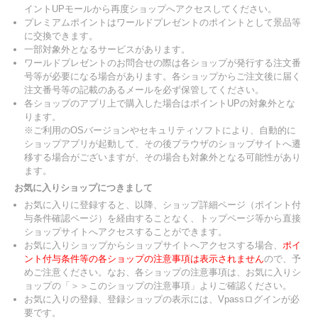
イントUPモールから再度ショップへアクセスしてください。
プレミアムポイントはワールドプレゼントのポイントとして景品等
に交換できます。
一部対象外となるサービスがあります。
ワールドプレゼントのお問合せの際は各ショップが発行する注文番
号等が必要になる場合があります。各ショップからご注文後に届く
注文番号等の記載のあるメールを必ず保管してください。
各ショップのアプリ上で購入した場合はポイントUPの対象外とな
ります。
※ご利用のOSバージョンやセキュリティソフトにより、自動的に
ショップアプリが起動して、その後ブラウザのショップサイトへ遷
移する場合がございますが、その場合も対象外となる可能性があり
ます。
お気に入りショップにつきまして
お気に入りに登録すると、以降、ショップ詳細ページ（ポイント付
与条件確認ページ）を経由することなく、トップページ等から直接
ショップサイトへアクセスすることができます。
お気に入りショップからショップサイトへアクセスする場合、
ポイ
ント付与条件等の各ショップの注意事項は表示されません
ので、予
めご注意ください。なお、各ショップの注意事項は、お気に入りシ
ョップの「＞＞このショップの注意事項」よりご確認ください。
お気に入りの登録、登録ショップの表示には、Vpassログインが必
要です。