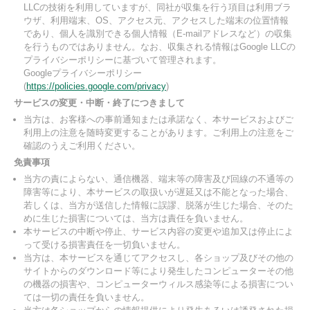
LLCの技術を利用していますが、同社が収集を行う項目は利用ブラ
ウザ、利用端末、OS、アクセス元、アクセスした端末の位置情報
であり、個人を識別できる個人情報（E-mailアドレスなど）の収集
を行うものではありません。なお、収集される情報はGoogle LLCの
プライバシーポリシーに基づいて管理されます。
Googleプライバシーポリシー
(
https://policies.google.com/privacy
)
サービスの変更・中断・終了につきまして
当方は、お客様への事前通知または承諾なく、本サービスおよびご
利用上の注意を随時変更することがあります。ご利用上の注意をご
確認のうえご利用ください。
免責事項
当方の責によらない、通信機器、端末等の障害及び回線の不通等の
障害等により、本サービスの取扱いが遅延又は不能となった場合、
若しくは、当方が送信した情報に誤謬、脱落が生じた場合、そのた
めに生じた損害については、当方は責任を負いません。
本サービスの中断や停止、サービス内容の変更や追加又は停止によ
って受ける損害責任を一切負いません。
当方は、本サービスを通じてアクセスし、各ショップ及びその他の
サイトからのダウンロード等により発生したコンピューターその他
の機器の損害や、コンピューターウィルス感染等による損害につい
ては一切の責任を負いません。