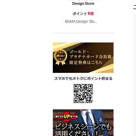
8
ポイント
倍
MoMA Design Sto...