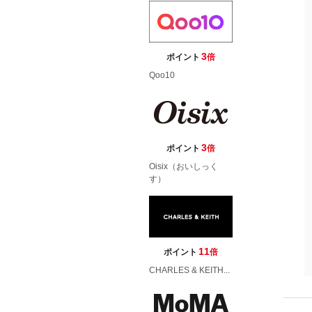
3
ポイント
倍
Qoo10
3
ポイント
倍
Oisix（おいしっく
す）
11
ポイント
倍
CHARLES & KEITH...