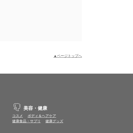
▲ページトップへ
示不具合や機能がご利用いただけない場合があり
、動作や表示が正しく行われない可能性がありま
美容・健康
コスメ
ボディ＆ヘアケア
健康食品・サプリ
健康グッズ
vaScriptが使用できる環境でご利用ください。