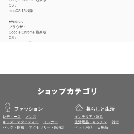
OS：
macOS 15以降
■Android
ブラウザ：
Google Chrome 最新版
OS：
Android 15以降
■iOS
ブラウザ：
Apple Safari 最新版
OS：
iOS 18以降
※各ブラウザの最新版はリリース後1ヶ月前後で動作確認いたします。
※上記環境範囲内であっても、ブラウザとOSの組み合わせにより、 一部表
ます。
※推奨以外のブラウザや、推奨以前のバージョンのブラウザをご利用の場合
すので、推奨ブラウザでのご利用をお願いいたします。
ファッション
暮らしと生活
レディース
メンズ
インテリア・家具
＜CookieやJavaScriptについて＞
キッズ・マタニティー
インナー
生活用品・キッチン
雑貨
本サービスではCookieとJavaScriptの機能を使用している為、CookieとJa
バッグ・財布
アクセサリー・腕時計
ペット用品
日用品