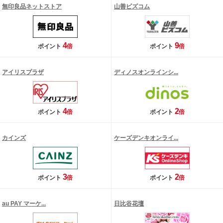
無印良品ネットストア
山善ビズコム
4
9
ポイント
倍
ポイント
倍
アイリスプラザ
ディノスオンラインシ...
4
2
ポイント
倍
ポイント
倍
カインズ
ケーズデンキオンライ...
3
2
ポイント
倍
ポイント
倍
au PAY マーケ...
日比谷花壇