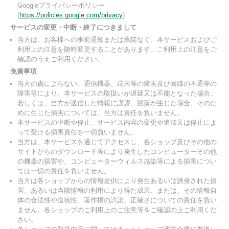
Googleプライバシーポリシー
(
https://policies.google.com/privacy
)
サービスの変更・中断・終了につきまして
当方は、お客様への事前通知または承諾なく、本サービスおよびご
利用上の注意を随時変更することがあります。ご利用上の注意をご
確認のうえご利用ください。
免責事項
当方の責によらない、通信機器、端末等の障害及び回線の不通等の
障害等により、本サービスの取扱いが遅延又は不能となった場合、
若しくは、当方が送信した情報に誤謬、脱落が生じた場合、そのた
めに生じた損害については、当方は責任を負いません。
本サービスの中断や停止、サービス内容の変更や追加又は停止によ
って受ける損害責任を一切負いません。
当方は、本サービスを通じてアクセスし、各ショップ及びその他の
サイトからのダウンロード等により発生したコンピューターその他
の機器の損害や、コンピューターウィルス感染等による損害につい
ては一切の責任を負いません。
当方は各ショップからの情報提供により発生あるいは誘発された損
害、あるいは当該情報の利用により得た成果、または、その情報自
体の合法性や道徳性、著作権の許諾、正確さについての責任を負い
ません。各ショップのご利用上のご注意等をご確認の上ご利用くだ
さい。