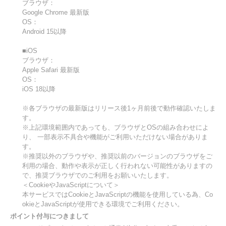
ブラウザ：
Google Chrome 最新版
OS：
Android 15以降
■iOS
ブラウザ：
Apple Safari 最新版
OS：
iOS 18以降
※各ブラウザの最新版はリリース後1ヶ月前後で動作確認いたしま
す。
※上記環境範囲内であっても、ブラウザとOSの組み合わせによ
り、 一部表示不具合や機能がご利用いただけない場合がありま
す。
※推奨以外のブラウザや、推奨以前のバージョンのブラウザをご
利用の場合、動作や表示が正しく行われない可能性がありますの
で、推奨ブラウザでのご利用をお願いいたします。
＜CookieやJavaScriptについて＞
本サービスではCookieとJavaScriptの機能を使用している為、Co
okieとJavaScriptが使用できる環境でご利用ください。
ポイント付与につきまして