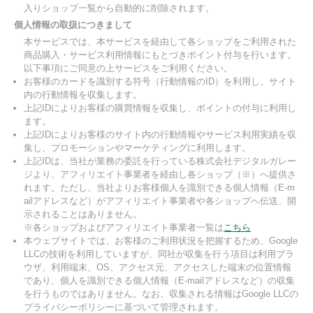
入りショップ一覧から自動的に削除されます。
個人情報の取扱につきまして
本サービスでは、本サービスを経由して各ショップをご利用された
商品購入・サービス利用情報にもとづきポイント付与を行います。
以下事項にご同意の上サービスをご利用ください。
お客様のカードを識別する符号（行動情報のID）を利用し、サイト
内の行動情報を収集します。
上記IDによりお客様の購買情報を収集し、ポイントの付与に利用し
ます。
上記IDによりお客様のサイト内の行動情報やサービス利用実績を収
集し、プロモーションやマーケティングに利用します。
上記IDは、当社が業務の委託を行っている株式会社デジタルガレー
ジより、アフィリエイト事業者を経由し各ショップ（※）へ提供さ
れます。ただし、当社よりお客様個人を識別できる個人情報（E-m
ailアドレスなど）がアフィリエイト事業者や各ショップへ伝送、開
示されることはありません。
※各ショップおよびアフィリエイト事業者一覧は
こちら
本ウェブサイトでは、お客様のご利用状況を把握するため、Google
LLCの技術を利用していますが、同社が収集を行う項目は利用ブラ
ウザ、利用端末、OS、アクセス元、アクセスした端末の位置情報
であり、個人を識別できる個人情報（E-mailアドレスなど）の収集
を行うものではありません。なお、収集される情報はGoogle LLCの
プライバシーポリシーに基づいて管理されます。