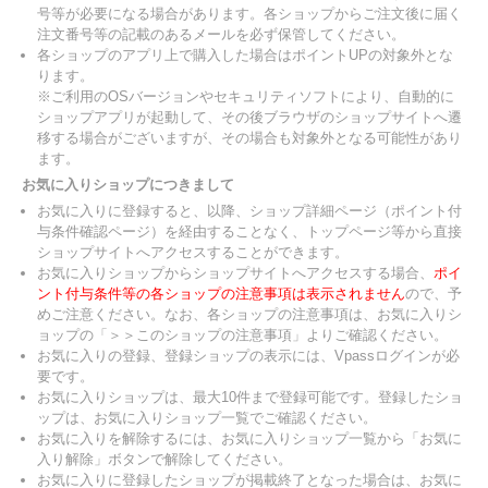
号等が必要になる場合があります。各ショップからご注文後に届く
注文番号等の記載のあるメールを必ず保管してください。
各ショップのアプリ上で購入した場合はポイントUPの対象外とな
ります。
※ご利用のOSバージョンやセキュリティソフトにより、自動的に
ショップアプリが起動して、その後ブラウザのショップサイトへ遷
移する場合がございますが、その場合も対象外となる可能性があり
ます。
お気に入りショップにつきまして
お気に入りに登録すると、以降、ショップ詳細ページ（ポイント付
与条件確認ページ）を経由することなく、トップページ等から直接
ショップサイトへアクセスすることができます。
お気に入りショップからショップサイトへアクセスする場合、
ポイ
ント付与条件等の各ショップの注意事項は表示されません
ので、予
めご注意ください。なお、各ショップの注意事項は、お気に入りシ
ョップの「＞＞このショップの注意事項」よりご確認ください。
お気に入りの登録、登録ショップの表示には、Vpassログインが必
要です。
お気に入りショップは、最大10件まで登録可能です。登録したショ
ップは、お気に入りショップ一覧でご確認ください。
お気に入りを解除するには、お気に入りショップ一覧から「お気に
入り解除」ボタンで解除してください。
お気に入りに登録したショップが掲載終了となった場合は、お気に