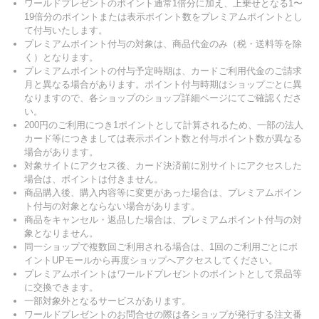
ワールドプレゼントのポイント通常1倍分に加え、上乗せとなる1〜
19倍分のポイントまたは表示ポイント数をプレミアムポイントとし
て付与いたします。
プレミアムポイント付与の対象は、商品代金のみ（税・送料等を除
く）となります。
プレミアムポイントの付与予定時期は、カードご利用代金のご請求
月と異なる場合があります。ポイント付与時期はショップごとに異
なりますので、各ショップのショップ詳細ページにてご確認くださ
い。
200円のご利用につき1ポイントとして計算されるため、一部の法人
カード等につきましては表示ポイント数と付与ポイント数が異なる
場合があります。
対象サイトにアクセス後、カード決済前に別サイトにアクセスした
場合は、ポイントは付きません。
商品購入後、購入内容等に変更があった場合は、プレミアムポイン
ト付与の対象とならない場合があります。
商品をキャンセル・返品した場合は、プレミアムポイント付与の対
象となりません。
同一ショップで複数回ご利用される場合は、1回のご利用ごとにポ
イントUPモールから再度ショップへアクセスしてください。
プレミアムポイントはワールドプレゼントのポイントとして景品等
に交換できます。
一部対象外となるサービスがあります。
ワールドプレゼントのお問合せの際は各ショップが発行する注文番