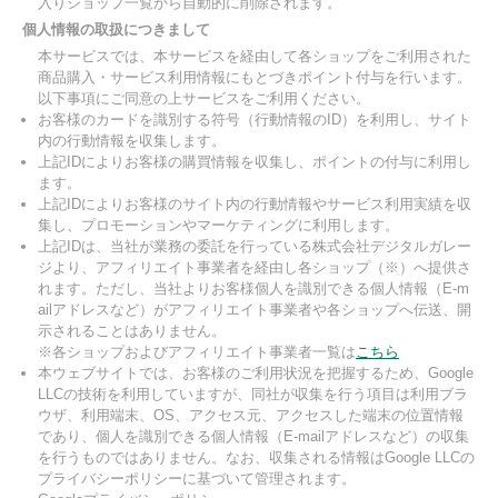
入りショップ一覧から自動的に削除されます。
個人情報の取扱につきまして
本サービスでは、本サービスを経由して各ショップをご利用された
商品購入・サービス利用情報にもとづきポイント付与を行います。
以下事項にご同意の上サービスをご利用ください。
お客様のカードを識別する符号（行動情報のID）を利用し、サイト
内の行動情報を収集します。
上記IDによりお客様の購買情報を収集し、ポイントの付与に利用し
ます。
上記IDによりお客様のサイト内の行動情報やサービス利用実績を収
集し、プロモーションやマーケティングに利用します。
上記IDは、当社が業務の委託を行っている株式会社デジタルガレー
ジより、アフィリエイト事業者を経由し各ショップ（※）へ提供さ
れます。ただし、当社よりお客様個人を識別できる個人情報（E-m
ailアドレスなど）がアフィリエイト事業者や各ショップへ伝送、開
示されることはありません。
※各ショップおよびアフィリエイト事業者一覧は
こちら
本ウェブサイトでは、お客様のご利用状況を把握するため、Google
LLCの技術を利用していますが、同社が収集を行う項目は利用ブラ
ウザ、利用端末、OS、アクセス元、アクセスした端末の位置情報
であり、個人を識別できる個人情報（E-mailアドレスなど）の収集
を行うものではありません。なお、収集される情報はGoogle LLCの
プライバシーポリシーに基づいて管理されます。