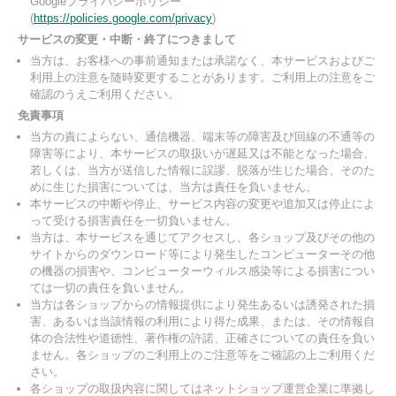
Googleプライバシーポリシー
(
https://policies.google.com/privacy
)
サービスの変更・中断・終了につきまして
当方は、お客様への事前通知または承諾なく、本サービスおよびご
利用上の注意を随時変更することがあります。ご利用上の注意をご
確認のうえご利用ください。
免責事項
当方の責によらない、通信機器、端末等の障害及び回線の不通等の
障害等により、本サービスの取扱いが遅延又は不能となった場合、
若しくは、当方が送信した情報に誤謬、脱落が生じた場合、そのた
めに生じた損害については、当方は責任を負いません。
本サービスの中断や停止、サービス内容の変更や追加又は停止によ
って受ける損害責任を一切負いません。
当方は、本サービスを通じてアクセスし、各ショップ及びその他の
サイトからのダウンロード等により発生したコンピューターその他
の機器の損害や、コンピューターウィルス感染等による損害につい
ては一切の責任を負いません。
当方は各ショップからの情報提供により発生あるいは誘発された損
害、あるいは当該情報の利用により得た成果、または、その情報自
体の合法性や道徳性、著作権の許諾、正確さについての責任を負い
ません。各ショップのご利用上のご注意等をご確認の上ご利用くだ
さい。
各ショップの取扱内容に関してはネットショップ運営企業に準拠し