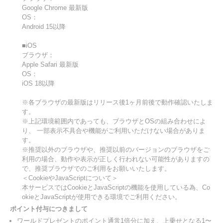
Google Chrome 最新版
OS：
Android 15以降
■iOS
ブラウザ：
Apple Safari 最新版
OS：
iOS 18以降
※各ブラウザの最新版はリリース後1ヶ月前後で動作確認いたしま
す。
※上記環境範囲内であっても、ブラウザとOSの組み合わせによ
り、 一部表示不具合や機能がご利用いただけない場合がありま
す。
※推奨以外のブラウザや、推奨以前のバージョンのブラウザをご
利用の場合、動作や表示が正しく行われない可能性がありますの
で、推奨ブラウザでのご利用をお願いいたします。
＜CookieやJavaScriptについて＞
本サービスではCookieとJavaScriptの機能を使用している為、Co
okieとJavaScriptが使用できる環境でご利用ください。
ポイント付与につきまして
ワールドプレゼントのポイント通常1倍分に加え、上乗せとなる1〜