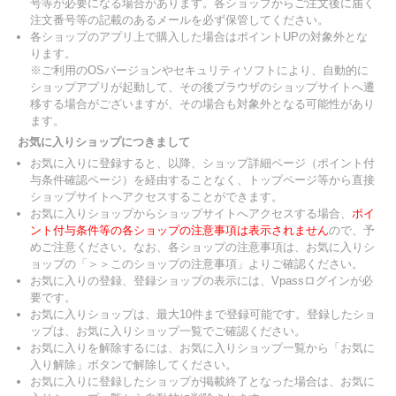
号等が必要になる場合があります。各ショップからご注文後に届く
注文番号等の記載のあるメールを必ず保管してください。
各ショップのアプリ上で購入した場合はポイントUPの対象外とな
ります。
※ご利用のOSバージョンやセキュリティソフトにより、自動的に
ショップアプリが起動して、その後ブラウザのショップサイトへ遷
移する場合がございますが、その場合も対象外となる可能性があり
ます。
お気に入りショップにつきまして
お気に入りに登録すると、以降、ショップ詳細ページ（ポイント付
与条件確認ページ）を経由することなく、トップページ等から直接
ショップサイトへアクセスすることができます。
お気に入りショップからショップサイトへアクセスする場合、
ポイ
ント付与条件等の各ショップの注意事項は表示されません
ので、予
めご注意ください。なお、各ショップの注意事項は、お気に入りシ
ョップの「＞＞このショップの注意事項」よりご確認ください。
お気に入りの登録、登録ショップの表示には、Vpassログインが必
要です。
お気に入りショップは、最大10件まで登録可能です。登録したショ
ップは、お気に入りショップ一覧でご確認ください。
お気に入りを解除するには、お気に入りショップ一覧から「お気に
入り解除」ボタンで解除してください。
お気に入りに登録したショップが掲載終了となった場合は、お気に