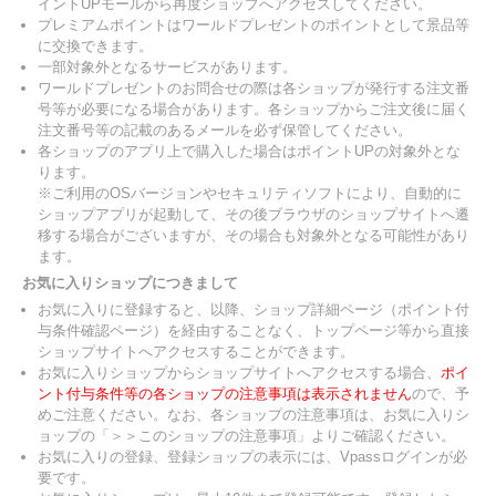
イントUPモールから再度ショップへアクセスしてください。
プレミアムポイントはワールドプレゼントのポイントとして景品等
に交換できます。
一部対象外となるサービスがあります。
ワールドプレゼントのお問合せの際は各ショップが発行する注文番
号等が必要になる場合があります。各ショップからご注文後に届く
注文番号等の記載のあるメールを必ず保管してください。
各ショップのアプリ上で購入した場合はポイントUPの対象外とな
ります。
※ご利用のOSバージョンやセキュリティソフトにより、自動的に
ショップアプリが起動して、その後ブラウザのショップサイトへ遷
移する場合がございますが、その場合も対象外となる可能性があり
ます。
お気に入りショップにつきまして
お気に入りに登録すると、以降、ショップ詳細ページ（ポイント付
与条件確認ページ）を経由することなく、トップページ等から直接
ショップサイトへアクセスすることができます。
お気に入りショップからショップサイトへアクセスする場合、
ポイ
ント付与条件等の各ショップの注意事項は表示されません
ので、予
めご注意ください。なお、各ショップの注意事項は、お気に入りシ
ョップの「＞＞このショップの注意事項」よりご確認ください。
お気に入りの登録、登録ショップの表示には、Vpassログインが必
要です。