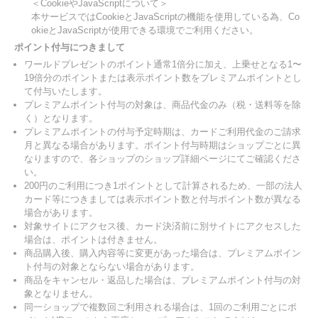
＜CookieやJavaScriptについて＞
本サービスではCookieとJavaScriptの機能を使用している為、Co
okieとJavaScriptが使用できる環境でご利用ください。
ポイント付与につきまして
ワールドプレゼントのポイント通常1倍分に加え、上乗せとなる1〜
19倍分のポイントまたは表示ポイント数をプレミアムポイントとし
て付与いたします。
プレミアムポイント付与の対象は、商品代金のみ（税・送料等を除
く）となります。
プレミアムポイントの付与予定時期は、カードご利用代金のご請求
月と異なる場合があります。ポイント付与時期はショップごとに異
なりますので、各ショップのショップ詳細ページにてご確認くださ
い。
200円のご利用につき1ポイントとして計算されるため、一部の法人
カード等につきましては表示ポイント数と付与ポイント数が異なる
場合があります。
対象サイトにアクセス後、カード決済前に別サイトにアクセスした
場合は、ポイントは付きません。
商品購入後、購入内容等に変更があった場合は、プレミアムポイン
ト付与の対象とならない場合があります。
商品をキャンセル・返品した場合は、プレミアムポイント付与の対
象となりません。
同一ショップで複数回ご利用される場合は、1回のご利用ごとにポ