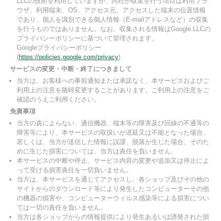
LLCの技術を利用していますが、同社が収集を行う項目は利用ブラ
ウザ、利用端末、OS、アクセス元、アクセスした端末の位置情報
であり、個人を識別できる個人情報（E-mailアドレスなど）の収集
を行うものではありません。なお、収集される情報はGoogle LLCの
プライバシーポリシーに基づいて管理されます。
Googleプライバシーポリシー
(
https://policies.google.com/privacy
)
サービスの変更・中断・終了につきまして
当方は、お客様への事前通知または承諾なく、本サービスおよびご
利用上の注意を随時変更することがあります。ご利用上の注意をご
確認のうえご利用ください。
免責事項
当方の責によらない、通信機器、端末等の障害及び回線の不通等の
障害等により、本サービスの取扱いが遅延又は不能となった場合、
若しくは、当方が送信した情報に誤謬、脱落が生じた場合、そのた
めに生じた損害については、当方は責任を負いません。
本サービスの中断や停止、サービス内容の変更や追加又は停止によ
って受ける損害責任を一切負いません。
当方は、本サービスを通じてアクセスし、各ショップ及びその他の
サイトからのダウンロード等により発生したコンピューターその他
の機器の損害や、コンピューターウィルス感染等による損害につい
ては一切の責任を負いません。
当方は各ショップからの情報提供により発生あるいは誘発された損