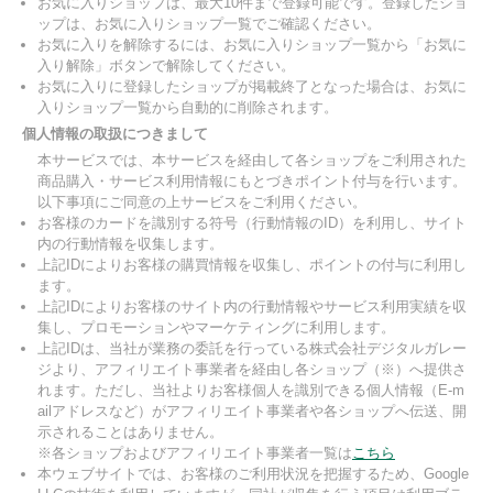
お気に入りショップは、最大10件まで登録可能です。登録したショ
ップは、お気に入りショップ一覧でご確認ください。
お気に入りを解除するには、お気に入りショップ一覧から「お気に
入り解除」ボタンで解除してください。
お気に入りに登録したショップが掲載終了となった場合は、お気に
入りショップ一覧から自動的に削除されます。
個人情報の取扱につきまして
本サービスでは、本サービスを経由して各ショップをご利用された
商品購入・サービス利用情報にもとづきポイント付与を行います。
以下事項にご同意の上サービスをご利用ください。
お客様のカードを識別する符号（行動情報のID）を利用し、サイト
内の行動情報を収集します。
上記IDによりお客様の購買情報を収集し、ポイントの付与に利用し
ます。
上記IDによりお客様のサイト内の行動情報やサービス利用実績を収
集し、プロモーションやマーケティングに利用します。
上記IDは、当社が業務の委託を行っている株式会社デジタルガレー
ジより、アフィリエイト事業者を経由し各ショップ（※）へ提供さ
れます。ただし、当社よりお客様個人を識別できる個人情報（E-m
ailアドレスなど）がアフィリエイト事業者や各ショップへ伝送、開
示されることはありません。
※各ショップおよびアフィリエイト事業者一覧は
こちら
本ウェブサイトでは、お客様のご利用状況を把握するため、Google