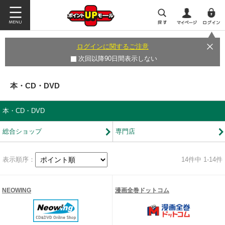
ログインに関するご注意
次回以降90日間表示しない
本・CD・DVD
本・CD・DVD
総合ショップ
専門店
表示順序：
14
件中 1-14件
NEOWING
漫画全巻ドットコム