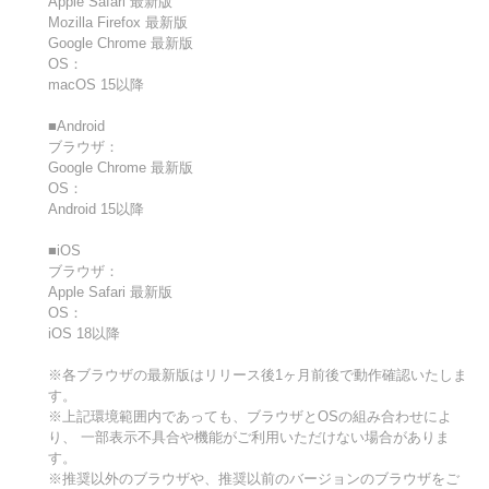
Apple Safari 最新版
Mozilla Firefox 最新版
Google Chrome 最新版
OS：
macOS 15以降
■Android
ブラウザ：
Google Chrome 最新版
OS：
Android 15以降
■iOS
ブラウザ：
Apple Safari 最新版
OS：
iOS 18以降
※各ブラウザの最新版はリリース後1ヶ月前後で動作確認いたしま
す。
※上記環境範囲内であっても、ブラウザとOSの組み合わせによ
り、 一部表示不具合や機能がご利用いただけない場合がありま
す。
※推奨以外のブラウザや、推奨以前のバージョンのブラウザをご