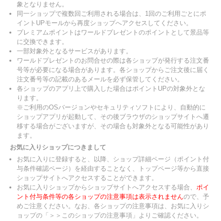
象となりません。
同一ショップで複数回ご利用される場合は、1回のご利用ごとにポ
イントUPモールから再度ショップへアクセスしてください。
プレミアムポイントはワールドプレゼントのポイントとして景品等
に交換できます。
一部対象外となるサービスがあります。
ワールドプレゼントのお問合せの際は各ショップが発行する注文番
号等が必要になる場合があります。各ショップからご注文後に届く
注文番号等の記載のあるメールを必ず保管してください。
各ショップのアプリ上で購入した場合はポイントUPの対象外とな
ります。
※ご利用のOSバージョンやセキュリティソフトにより、自動的に
ショップアプリが起動して、その後ブラウザのショップサイトへ遷
移する場合がございますが、その場合も対象外となる可能性があり
ます。
お気に入りショップにつきまして
お気に入りに登録すると、以降、ショップ詳細ページ（ポイント付
与条件確認ページ）を経由することなく、トップページ等から直接
ショップサイトへアクセスすることができます。
お気に入りショップからショップサイトへアクセスする場合、
ポイ
ント付与条件等の各ショップの注意事項は表示されません
ので、予
めご注意ください。なお、各ショップの注意事項は、お気に入りシ
ョップの「＞＞このショップの注意事項」よりご確認ください。