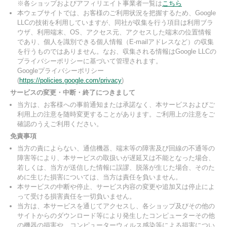
※各ショップおよびアフィリエイト事業者一覧は
こちら
本ウェブサイトでは、お客様のご利用状況を把握するため、Google
LLCの技術を利用していますが、同社が収集を行う項目は利用ブラ
ウザ、利用端末、OS、アクセス元、アクセスした端末の位置情報
であり、個人を識別できる個人情報（E-mailアドレスなど）の収集
を行うものではありません。なお、収集される情報はGoogle LLCの
プライバシーポリシーに基づいて管理されます。
Googleプライバシーポリシー
(
https://policies.google.com/privacy
)
サービスの変更・中断・終了につきまして
当方は、お客様への事前通知または承諾なく、本サービスおよびご
利用上の注意を随時変更することがあります。ご利用上の注意をご
確認のうえご利用ください。
免責事項
当方の責によらない、通信機器、端末等の障害及び回線の不通等の
障害等により、本サービスの取扱いが遅延又は不能となった場合、
若しくは、当方が送信した情報に誤謬、脱落が生じた場合、そのた
めに生じた損害については、当方は責任を負いません。
本サービスの中断や停止、サービス内容の変更や追加又は停止によ
って受ける損害責任を一切負いません。
当方は、本サービスを通じてアクセスし、各ショップ及びその他の
サイトからのダウンロード等により発生したコンピューターその他
の機器の損害や、コンピューターウィルス感染等による損害につい