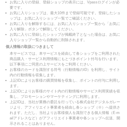
お気に入りの登録、登録ショップの表示には、Vpassログインが必
要です。
お気に入りショップは、最大10件まで登録可能です。登録したショ
ップは、お気に入りショップ一覧でご確認ください。
お気に入りを解除するには、お気に入りショップ一覧から「お気に
入り解除」ボタンで解除してください。
お気に入りに登録したショップが掲載終了となった場合は、お気に
入りショップ一覧から自動的に削除されます。
個人情報の取扱につきまして
本サービスでは、本サービスを経由して各ショップをご利用された
商品購入・サービス利用情報にもとづきポイント付与を行います。
以下事項にご同意の上サービスをご利用ください。
お客様のカードを識別する符号（行動情報のID）を利用し、サイト
内の行動情報を収集します。
上記IDによりお客様の購買情報を収集し、ポイントの付与に利用し
ます。
上記IDによりお客様のサイト内の行動情報やサービス利用実績を収
集し、プロモーションやマーケティングに利用します。
上記IDは、当社が業務の委託を行っている株式会社デジタルガレー
ジより、アフィリエイト事業者を経由し各ショップ（※）へ提供さ
れます。ただし、当社よりお客様個人を識別できる個人情報（E-m
ailアドレスなど）がアフィリエイト事業者や各ショップへ伝送、開
示されることはありません。