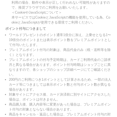
利用の場合、動作や表示が正しく行われない可能性がありますの
で、推奨ブラウザでのご利用をお願いいたします。
＜CookieやJavaScriptについて＞
本サービスではCookieとJavaScriptの機能を使用している為、Co
okieとJavaScriptが使用できる環境でご利用ください。
ポイント付与につきまして
ワールドプレゼントのポイント通常1倍分に加え、上乗せとなる1〜
19倍分のポイントまたは表示ポイント数をプレミアムポイントとし
て付与いたします。
プレミアムポイント付与の対象は、商品代金のみ（税・送料等を除
く）となります。
プレミアムポイントの付与予定時期は、カードご利用代金のご請求
月と異なる場合があります。ポイント付与時期はショップごとに異
なりますので、各ショップのショップ詳細ページにてご確認くださ
い。
200円のご利用につき1ポイントとして計算されるため、一部の法人
カード等につきましては表示ポイント数と付与ポイント数が異なる
場合があります。
対象サイトにアクセス後、カード決済前に別サイトにアクセスした
場合は、ポイントは付きません。
商品購入後、購入内容等に変更があった場合は、プレミアムポイン
ト付与の対象とならない場合があります。
商品をキャンセル・返品した場合は、プレミアムポイント付与の対