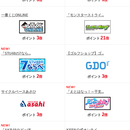
ポイント
倍
ポイント
倍
一番くじONLINE
「モンスターストライ...
3
21
ポイント
倍
ポイント
倍
「STU48の7なら...
【ゴルフショップ】ゴ...
2
3
ポイント
倍
ポイント
倍
サイクルベースあさひ
「えとはなっ！～干支...
3
2
ポイント
倍
ポイント
倍