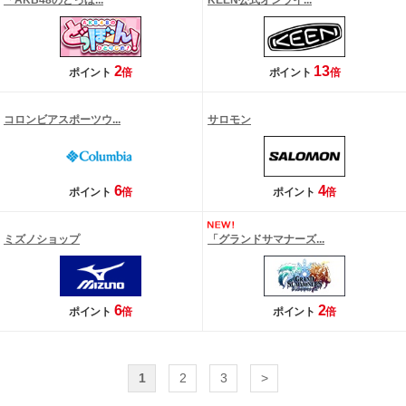
「AKB48のどっぼ...
KEEN公式オンライ...
2
13
ポイント
倍
ポイント
倍
コロンビアスポーツウ...
サロモン
6
4
ポイント
倍
ポイント
倍
ミズノショップ
「グランドサマナーズ...
6
2
ポイント
倍
ポイント
倍
1
2
3
>